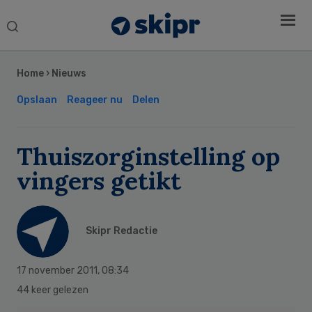
Search
this
Secondary
website
Sidebar
Home
›
Nieuws
Opslaan
Reageer nu
Delen
Thuiszorginstelling op
vingers getikt
Skipr Redactie
17 november 2011
,
08:34
44 keer gelezen