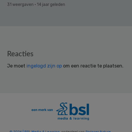
31 weergaven
· 14 jaar geleden
Reader
Reacties
Interactions
Je moet
ingelogd zijn op
om een reactie te plaatsen.
© 2026 | BSL Media & Learning
, onderdeel van
Springer Nature