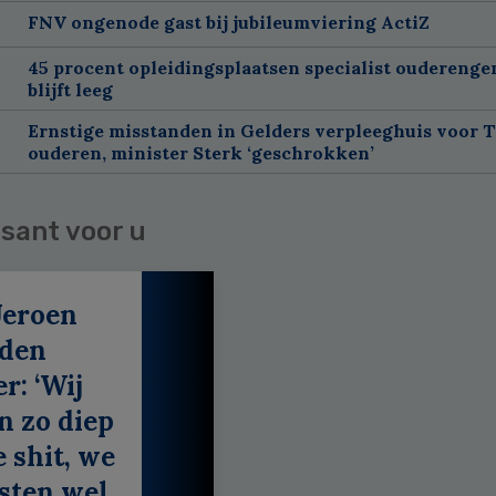
FNV ongenode gast bij jubileumviering ActiZ
45 procent opleidingsplaatsen specialist oudereng
blijft leeg
Ernstige misstanden in Gelders verpleeghuis voor 
ouderen, minister Sterk ‘geschrokken’
sant voor u
Jeroen
 den
r: ‘Wij
n zo diep
e shit, we
sten wel