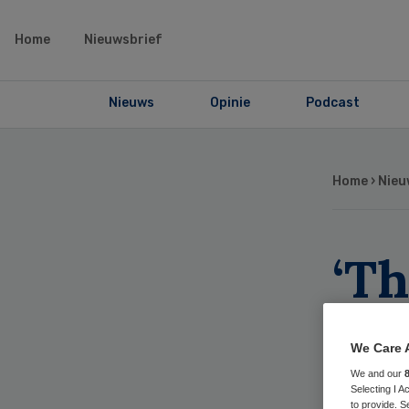
Home
Nieuwsbrief
Nieuws
Opinie
Podcast
Home
›
Nieu
‘Th
mo
We Care 
Om
We and our
Selecting I 
to provide. S