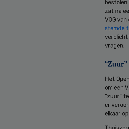
bestolen 
zat na ee
VOG van d
stemde t
verplich
vragen.
“Zuur”
Het Openb
om een V
“zuur” t
er veroor
elkaar op
Thuiszor