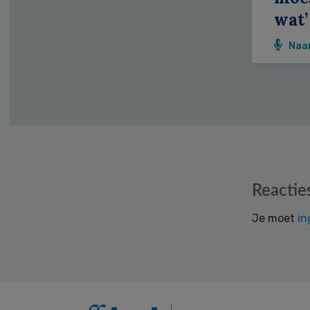
wat’
Naa
Reader
Reactie
Interactions
Je moet
in