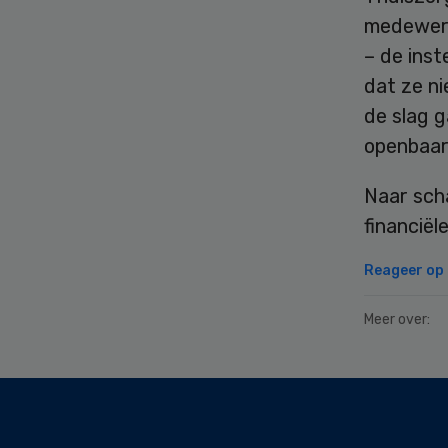
medewerk
– de inst
dat ze n
de slag 
openbaar 
Naar scha
financiël
Reageer op d
Meer over:
Secondary
Sidebar