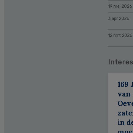
19 mei 2026
3 apr 2026
12 mrt 2026
Interes
169 
van
Oeve
zate
in d
moe