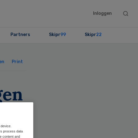
Searc
Inloggen
this
websit
Partners
Skipr
99
Skipr
22
Primary
Sidebar
en
Print
gen
 device.
rs process data
me content and