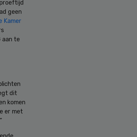
proeftijd
 had geen
e Kamer
rs
 aan te
plichten
gt dit
 en komen
je er met
”
lende