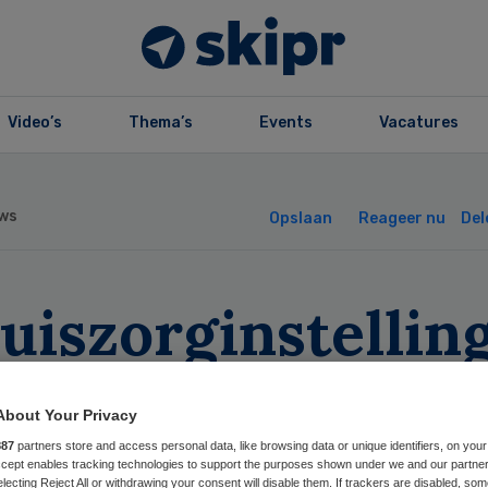
Video’s
Thema’s
Events
Vacatures
ws
Opslaan
Reageer nu
Del
uiszorginstellin
eten Verklaring
About Your Privacy
trent Gedrag
887
partners store and access personal data, like browsing data or unique identifiers, on your
Accept enables tracking technologies to support the purposes shown under we and our partne
electing Reject All or withdrawing your consent will disable them. If trackers are disabled, so