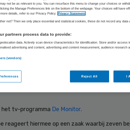
vragen’
may not be as relevant to you. You can resurface this menu to change your choices or withd
licking the Manage Preferences link on the bottom of the webpage. Your choices will have eff
more details, refer to our Privacy Policy.
Privacy Statement
her not? Then we only place essential and statistical cookies, these do not record any data
Skipr Redactie
10 mei 2015
,
10:09
23 keer gelezen
r partners process data to provide:
eolocation data. Actively scan device characteristics for identification. Store and/or access 
onalised advertising and content, advertising and content measurement, audience research 
.
ginstellingen zouden een Verklaring Omtrent Ged
ners (vendors)
pvragen voor hun medewerkers. “Iedere drempel d
erpen om te voorkomen dat een strafbaar feit w
references
Reject All
I 
is winst”, stelt Janet Ten Hoope, landelijk officier 
t het tv-programma
De Monitor
.
e reageert hiermee op een zaak waarbij zeven b