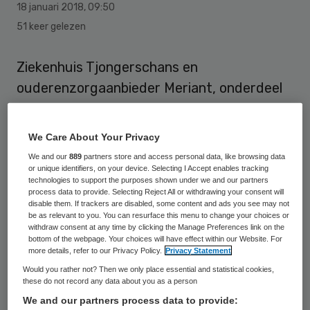
18 januari 2018
,
09:50
51 keer gelezen
Ziekenhuis Tjongerschans en
ouderenzorgaanbieder Meriant, onderdeel
van Alliade, gaan op een gezamenlijke
locatie zorg bieden aan ouderen. Op 17
We Care About Your Privacy
januari is het officiële startschot gegeven
We and our
889
partners store and access personal data, like browsing data
voor de bouw van het expertisecentrum
or unique identifiers, on your device. Selecting I Accept enables tracking
technologies to support the purposes shown under we and our partners
voor medisch specialistische ouderenzorg.
process data to provide. Selecting Reject All or withdrawing your consent will
disable them. If trackers are disabled, some content and ads you see may not
be as relevant to you. You can resurface this menu to change your choices or
In het centrum zijn straks de geriatrische
withdraw consent at any time by clicking the Manage Preferences link on the
bottom of the webpage. Your choices will have effect within our Website. For
revaliatieafdeling van Meriant en de
more details, refer to our Privacy Policy.
Privacy Statement
klinische geriatrieafdeling van
Would you rather not? Then we only place essential and statistical cookies,
these do not record any data about you as a person
Tjongerschans gevestigd. Het idee voor
We and our partners process data to provide:
een gezamenlijk centrum ontstond toen