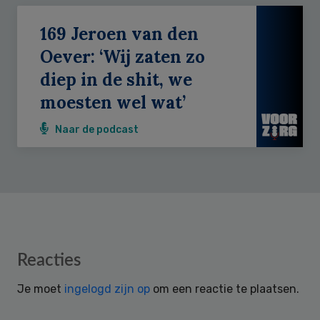
169 Jeroen van den
Oever: ‘Wij zaten zo
diep in de shit, we
moesten wel wat’
Naar de podcast
Reader
Reacties
Interactions
Je moet
ingelogd zijn op
om een reactie te plaatsen.