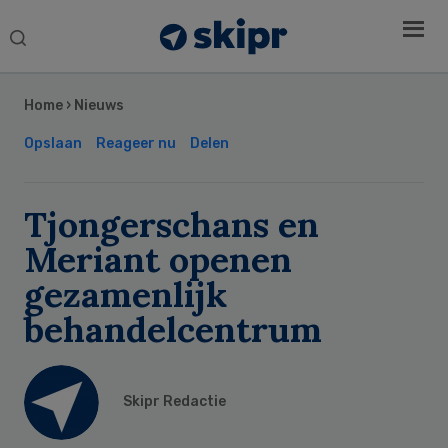
Search
this
Secondary
website
Sidebar
Home
›
Nieuws
Opslaan
Reageer nu
Delen
Tjongerschans en
Meriant openen
gezamenlijk
behandelcentrum
Skipr Redactie