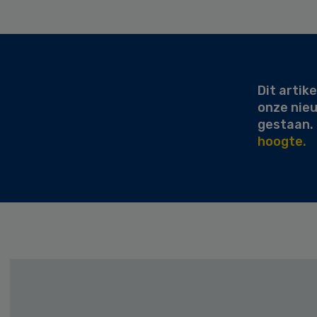
Secondary
Sidebar
Dit artike
onze nie
gestaan.
hoogte.