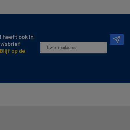
l heeft ook in
uwsbrief
Blijf op de