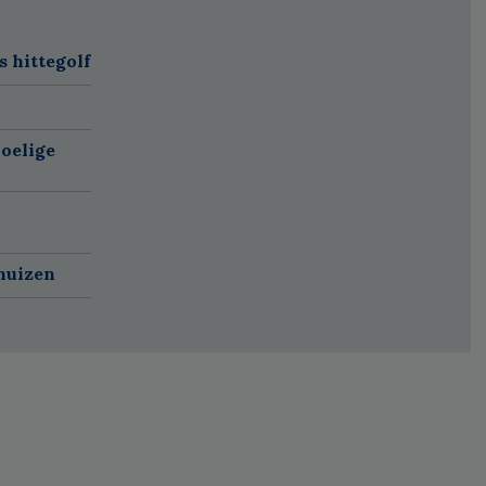
 hittegolf
oelige
huizen