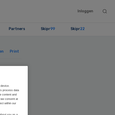
Searc
Inloggen
this
websit
Partners
Skipr
99
Skipr
22
Primary
Sidebar
en
Print
 device.
rs process data
me content and
raw consent at
ect within our
 about you as a