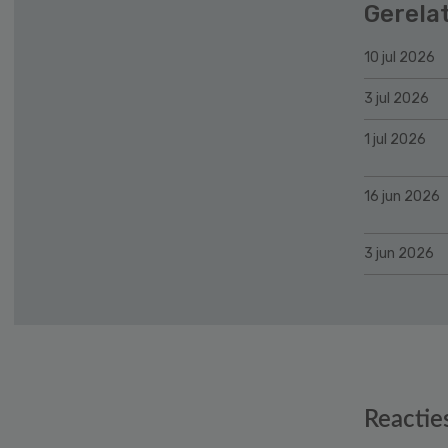
Gerela
10 jul 2026
3 jul 2026
1 jul 2026
16 jun 2026
3 jun 2026
Reader
Reactie
Interactions