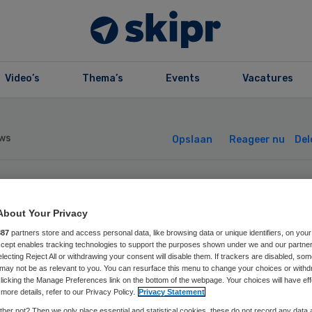
Video’s
Thema’s
Events
Vacatures
ws
Opslaan
Reageer nu
Del
ekomst SEH van
About Your Privacy
 Hengelo blijft
887
partners store and access personal data, like browsing data or unique identifiers, on your
Accept enables tracking technologies to support the purposes shown under we and our partne
electing Reject All or withdrawing your consent will disable them. If trackers are disabled, so
may not be as relevant to you. You can resurface this menu to change your choices or withd
zeker
licking the Manage Preferences link on the bottom of the webpage. Your choices will have eff
more details, refer to our Privacy Policy.
Privacy Statement
her not? Then we only place essential and statistical cookies, these do not record any data