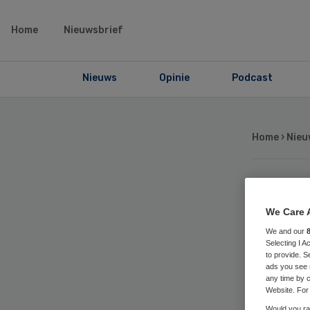
Home
Nieuwsbrief
Nieuws
Opinie
Podcast
Home
›
Nieu
To
We Care 
ZGT
We and our
Selecting I 
to provide. S
ads you see 
on
any time by c
Website. For 
Would you rat