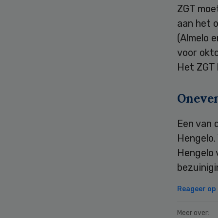
ZGT moet 
aan het o
(Almelo e
voor okto
Het ZGT 
Oneven
Een van d
Hengelo.
Hengelo 
bezuinigi
Reageer op d
Meer over: