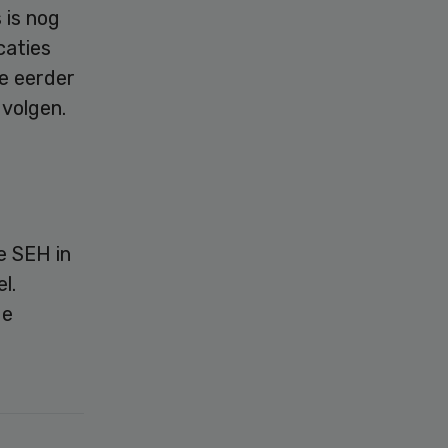
 is nog
caties
ie eerder
 volgen.
e SEH in
l.
de