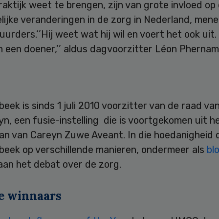
raktijk weet te brengen, zijn van grote invloed op
lijke veranderingen in de zorg in Nederland, men
urders.‘’Hij weet wat hij wil en voert het ook uit. 
n een doener,’’ aldus dagvoorzitter Léon Pherna
eek is sinds 1 juli 2010 voorzitter van de raad va
n, een fusie-instelling die is voortgekomen uit h
n van Careyn Zuwe Aveant. In die hoedanigheid 
beek op verschillende manieren, ondermeer als
bl
j aan het debat over de zorg.
e winnaars