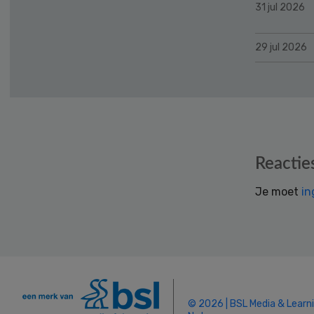
31 jul 2026
29 jul 2026
Reader
Reactie
Interactions
Je moet
in
© 2026 | BSL Media & Learn