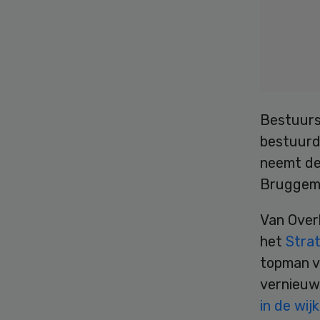
Bestuurs
bestuurd
neemt de
Bruggem
Van Over
het
Stra
topman va
vernieuw
in de wijk