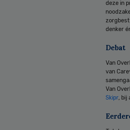
deze in p
noodzake
zorgbestu
denker é
Debat
Van Overb
van Carey
samengaa
Van Over
Skipr
, bi
Eerder