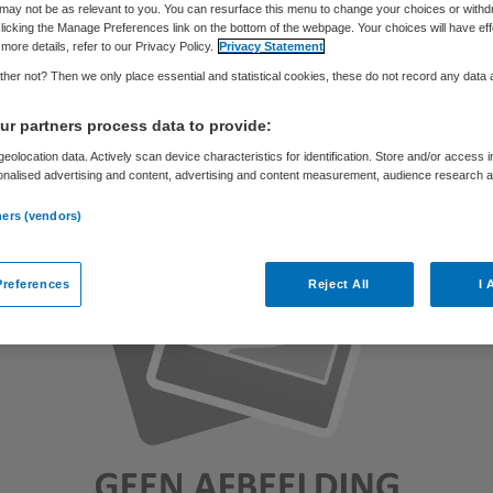
may not be as relevant to you. You can resurface this menu to change your choices or withd
licking the Manage Preferences link on the bottom of the webpage. Your choices will have eff
more details, refer to our Privacy Policy.
Privacy Statement
Philip van de Poel
6 juni 2012
,
20:37
91 keer gelezen
her not? Then we only place essential and statistical cookies, these do not record any data
r partners process data to provide:
eolocation data. Actively scan device characteristics for identification. Store and/or access 
onalised advertising and content, advertising and content measurement, audience research 
.
ners (vendors)
references
Reject All
I 