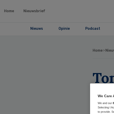
Home
Nieuwsbrief
Nieuws
Opinie
Podcast
Home
›
Nieu
To
ve
We Care 
Inf
We and our
Selecting I 
to provide. S