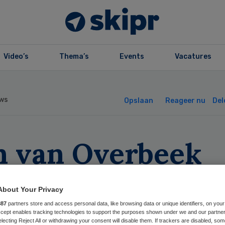
Video’s
Thema’s
Events
Vacatures
ws
Opslaan
Reageer nu
Del
n van Overbeek
rkozen tot
About Your Privacy
luencer of the Y
887
partners store and access personal data, like browsing data or unique identifiers, on your
Accept enables tracking technologies to support the purposes shown under we and our partne
electing Reject All or withdrawing your consent will disable them. If trackers are disabled, so