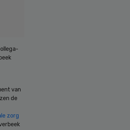
ollega-
rbeek
ment van
ijzen de
ale zorg
Overbeek