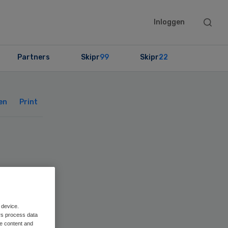
Searc
Inloggen
this
websit
Partners
Skipr
99
Skipr
22
Primary
Sidebar
en
Print
ear
 device.
rs process data
me content and