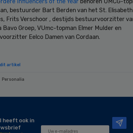
rdere Influencers of the Year
behoren UMCG-top
n, bestuurder Bart Berden van het St. Elisabeth
s, Frits Verschoor , destijds bestuurvoorzitter v
a Bavo Groep, VUmc-topman Elmer Mulder en
voorzitter Eelco Damen van Cordaan.
it artikel
Personalia
l heeft ook in
uwsbrief