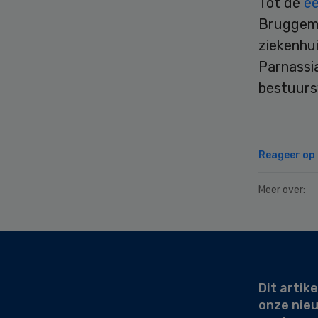
Tot de
ee
Bruggema
ziekenhui
Parnassi
bestuurs
Reageer op d
Meer over:
Secondary
Sidebar
Dit artike
onze nie