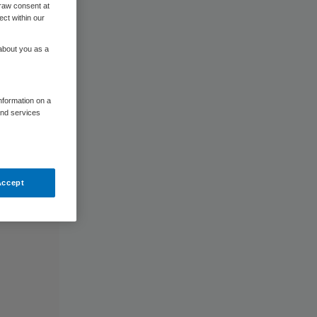
raw consent at
ect within our
 about you as a
information on a
and services
Accept