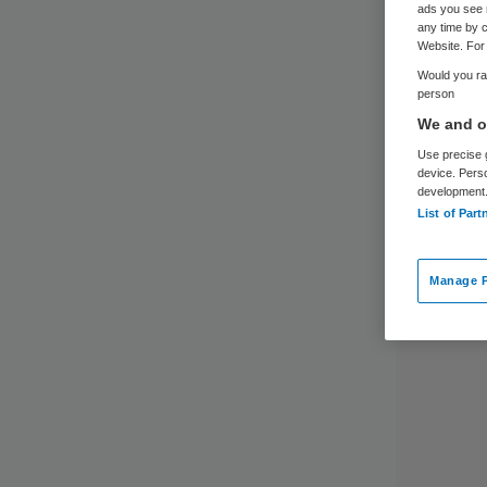
ads you see 
any time by c
Website. For 
Would you rat
person
We and ou
Use precise g
device. Pers
development
List of Part
Manage P