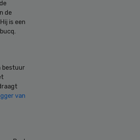
 de
en de
Hij is een
mbucq.
n bestuur
et
draagt
ogger van