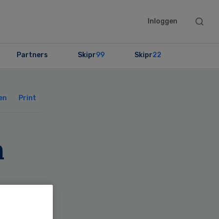
Searc
Inloggen
this
websit
Partners
Skipr
99
Skipr
22
Primary
Sidebar
en
Print
m