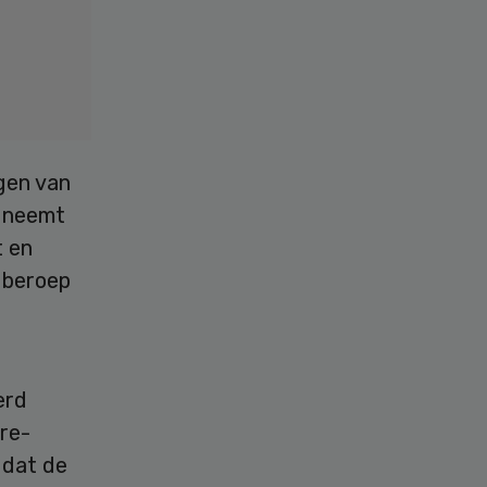
gen van
e neemt
t en
 beroep
erd
re-
 dat de