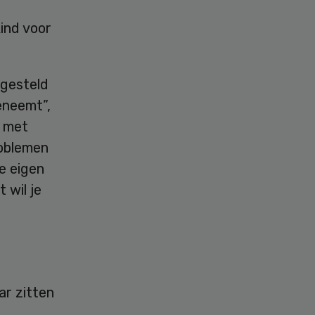
ind voor
 gesteld
eneemt”,
n met
roblemen
e eigen
 wil je
ar zitten
n