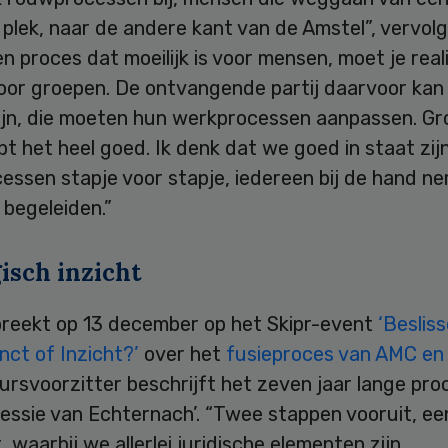
plek, naar de andere kant van de Amstel”, vervolgt
en proces dat moeilijk is voor mensen, moet je real
voor groepen. De ontvangende partij daarvoor kan
zijn, die moeten hun werkprocessen aanpassen. Gr
t het heel goed. Ik denk dat we goed in staat zij
essen stapje voor stapje, iedereen bij de hand n
begeleiden.”
isch inzicht
preekt op 13 december op het Skipr-event
‘Besliss
inct of Inzicht?’
over het
fusieproces van AMC e
rsvoorzitter beschrijft het zeven jaar lange proc
essie van Echternach’. “Twee stappen vooruit, ee
, waarbij we allerlei juridische elementen zijn