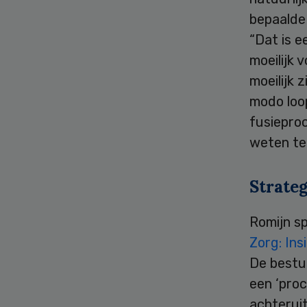
bepaalde 
“Dat is e
moeilijk 
moeilijk 
modo loop
fusieproc
weten te 
Strateg
Romijn s
Zorg: Ins
De bestuu
een ‘proc
achteruit