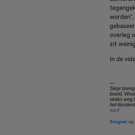
tegengek
worden”, 
gebaseer
overleg o
zit weinig
In de vid
—
Skipr brengt
beeld. Wou
straks weg 
het donderd
aan
!
Reageer op d