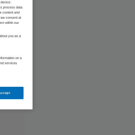
 device.
rs process data
me content and
raw consent at
ect within our
 about you as a
information on a
and services
Accept