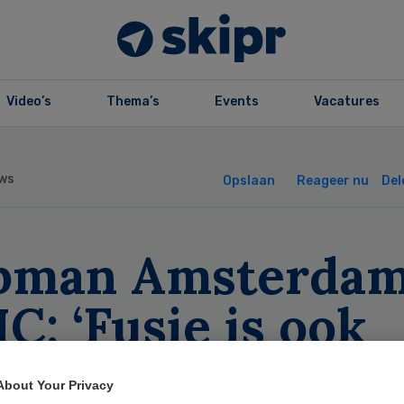
Video’s
Thema’s
Events
Vacatures
ws
Opslaan
Reageer nu
Del
pman Amsterda
: ‘Fusie is ook
uwproces’
About Your Privacy