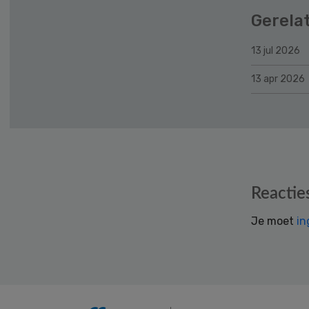
Gerela
13 jul 2026
13 apr 2026
Reader
Reactie
Interactions
Je moet
in