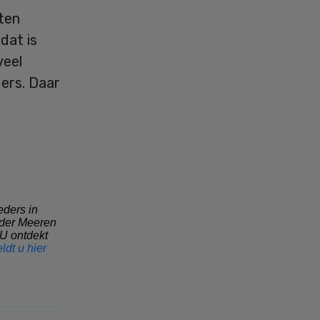
ten
dat is
veel
ders. Daar
eders in
 der Meeren
 U ontdekt
ldt u hier