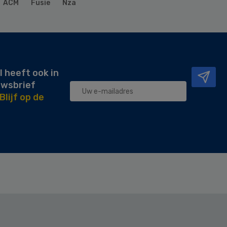
ACM
Fusie
Nza
l heeft ook in
uwsbrief
Blijf op de