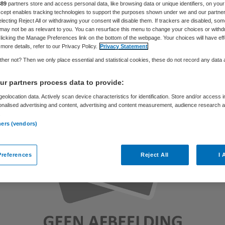
889
partners store and access personal data, like browsing data or unique identifiers, on your
Accept enables tracking technologies to support the purposes shown under we and our partne
electing Reject All or withdrawing your consent will disable them. If trackers are disabled, so
may not be as relevant to you. You can resurface this menu to change your choices or withd
Samira Ahli
15 november 2018
,
14:02
65 keer gelezen
licking the Manage Preferences link on the bottom of the webpage. Your choices will have eff
more details, refer to our Privacy Policy.
Privacy Statement
her not? Then we only place essential and statistical cookies, these do not record any data
r partners process data to provide:
eolocation data. Actively scan device characteristics for identification. Store and/or access 
onalised advertising and content, advertising and content measurement, audience research 
.
ners (vendors)
references
Reject All
I 