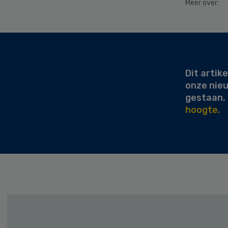
Meer over:
Secondary
Sidebar
Dit artike
onze nie
gestaan.
hoogte.