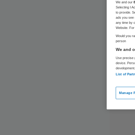
We and our
Selecting I 
to provide. S
ads you see 
any time by c
Website. For 
Would you rat
person
We and ou
Use precise g
device. Pers
development
List of Part
Manage P