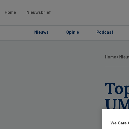
Home
Nieuwsbrief
Nieuws
Opinie
Podcast
Home
›
Nieu
To
UMC
ro
We Care 