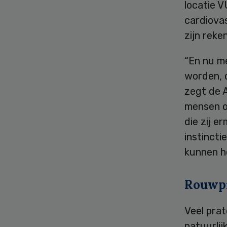
locatie 
cardiova
zijn reke
“En nu me
worden, 
zegt de 
mensen o
die zij e
instincti
kunnen h
Rouwp
Veel prat
natuurli