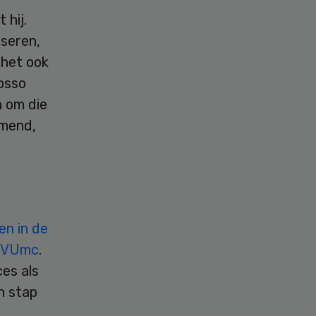
 hij.
iseren,
 het ook
osso
n om die
emend,
en in de
n VUmc
.
es als
n stap