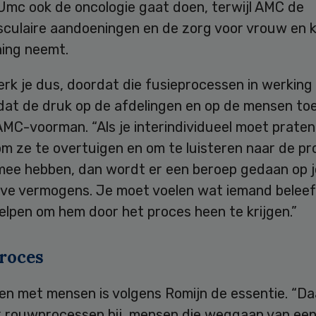
VUmc ook de oncologie gaat doen, terwijl AMC de
sculaire aandoeningen en de zorg voor vrouw en k
ning neemt.
rk je dus, doordat die fusieprocessen in werking
dat de druk op de afdelingen en op de mensen to
AMC-voorman. “Als je interindividueel moet prate
m ze te overtuigen en om te luisteren naar de p
rmee hebben, dan wordt er een beroep gedaan op j
eve vermogens. Je moet voelen wat iemand beleeft
elpen om hem door het proces heen te krijgen.”
roces
en met mensen is volgens Romijn de essentie. “Da
jk rouwprocessen bij, mensen die weggaan van ee