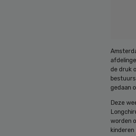
Amsterda
afdeling
de druk 
bestuurs
gedaan op
Deze we
Longchir
worden o
kinderen