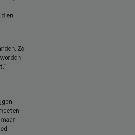
ld en
anden. Zo
t worden
t.”
eggen
 moeten
r maar
oed