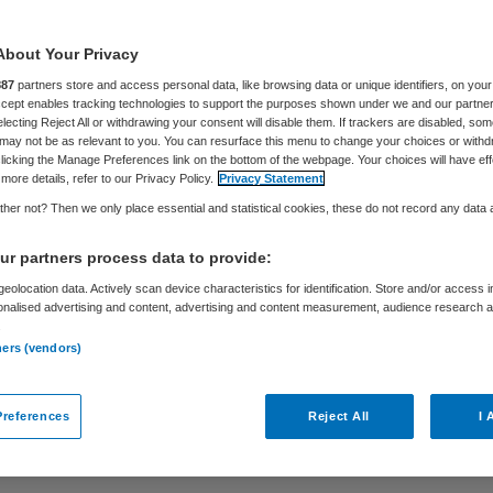
mmen’
About Your Privacy
887
partners store and access personal data, like browsing data or unique identifiers, on your
Accept enables tracking technologies to support the purposes shown under we and our partne
electing Reject All or withdrawing your consent will disable them. If trackers are disabled, so
Philip van de Poel
29 november 2019
,
14:40
164 keer gelez
may not be as relevant to you. You can resurface this menu to change your choices or withd
licking the Manage Preferences link on the bottom of the webpage. Your choices will have eff
more details, refer to our Privacy Policy.
Privacy Statement
uurders hebben een bijzondere verantwoordelijkhe
her not? Then we only place essential and statistical cookies, these do not record any data
ing en beheer van kunstmatige intelligentie in de 
r partners process data to provide:
bestuursvoorzitter Jan Harm Zwaveling van Máx
eolocation data. Actively scan device characteristics for identification. Store and/or access 
 in Skipr magazine: “Schaalvergroting en databan
onalised advertising and content, advertising and content measurement, audience research 
.
de zorg vooruit te helpen. Maar besteed dan ook 
ners (vendors)
aan de risico’s die kunstmatige intelligentie met 
t.”
references
Reject All
I 