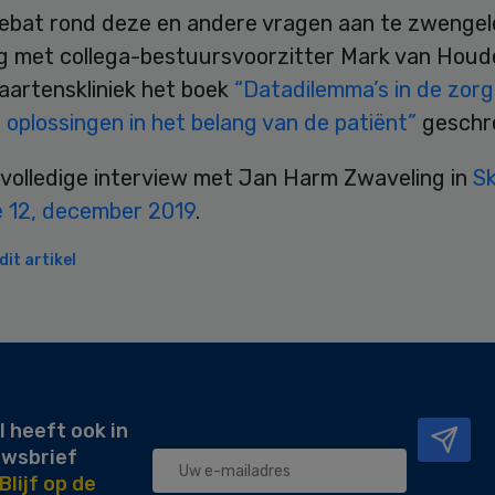
ebat rond deze en andere vragen aan te zwengel
g met collega-bestuursvoorzitter Mark van Hou
aartenskliniek het boek
“Datadilemma’s in de zorg
oplossingen in het belang van de patiënt”
geschr
 volledige interview met Jan Harm Zwaveling in
Sk
 12, december 2019
.
it artikel
l heeft ook in
uwsbrief
Blijf op de