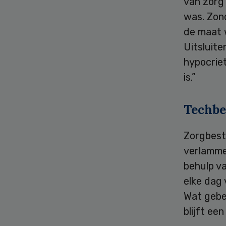
van zorg 
was. Zon
de maat w
Uitsluite
hypocriet
is.”
Techbe
Zorgbest
verlamme
behulp va
elke dag
Wat gebeu
blijft ee