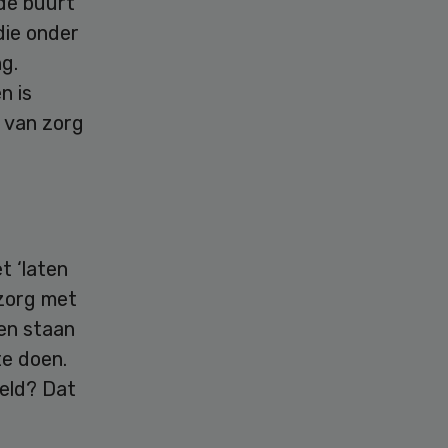
 de buurt
die onder
g.
n is
t van zorg
t ‘laten
zorg met
ven staan
te doen.
meld? Dat