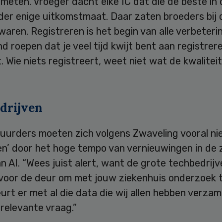
meten. Vroeger dacht elke IC dat die de beste in
der enige uitkomstmaat. Daar zaten broeders bij 
aren. Registreren is het begin van alle verbeterin
nd roepen dat je veel tijd kwijt bent aan registrere
. Wie niets registreert, weet niet wat de kwalitei
drijven
uurders moeten zich volgens Zwaveling vooral nie
n’ door het hoge tempo van vernieuwingen in de 
n AI. “Wees juist alert, want de grote techbedrij
 voor de deur om met jouw ziekenhuis onderzoek 
rt er met al die data die wij allen hebben verza
n relevante vraag.”