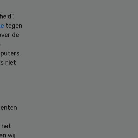
heid”,
ne
tegen
over de
e
mputers.
s niet
centen
 het
en wij