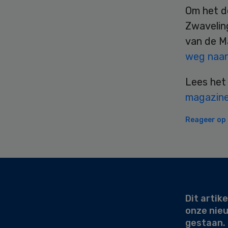
Om het d
Zwavelin
van de M
weg naar 
Lees het
magazine
Reageer op d
Secondary
Sidebar
Dit artike
onze nie
gestaan.