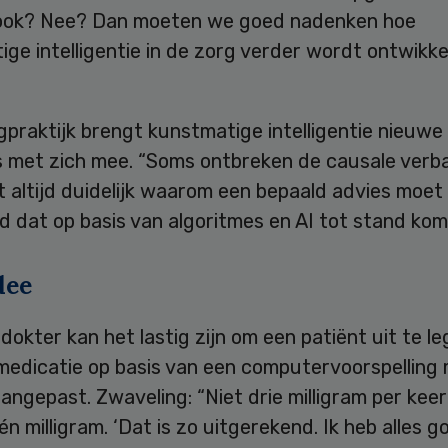
 ook? Nee? Dan moeten we goed nadenken hoe
ge intelligentie in de zorg verder wordt ontwikke
”
gpraktijk brengt kunstmatige intelligentie nieuwe
s met zich mee. “Soms ontbreken de causale verb
et altijd duidelijk waarom een bepaald advies moe
 dat op basis van algoritmes en AI tot stand kom
dee
dokter kan het lastig zijn om een patiënt uit te l
edicatie op basis van een computervoorspelling
ngepast. Zwaveling: “Niet drie milligram per kee
én milligram. ‘Dat is zo uitgerekend. Ik heb alles g