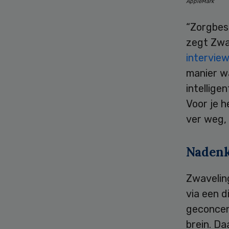
AppleMark
“Zorgbes
zegt Zwa
interview
manier w
intellige
Voor je h
ver weg, 
Naden
Zwavelin
via een d
geconcent
brein. Da