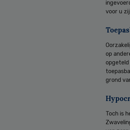
ingevoerd
voor u zi
Toepas
Oorzakel
op andere
opgeteld
toepasbaa
grond va
Hypocr
Toch is 
Zwaveling