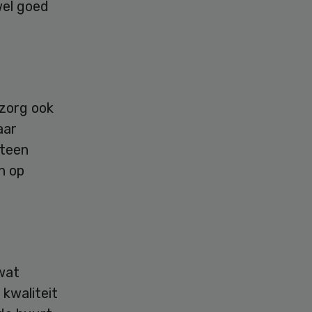
wel goed
 zorg ook
aar
eteen
n op
wat
 kwaliteit