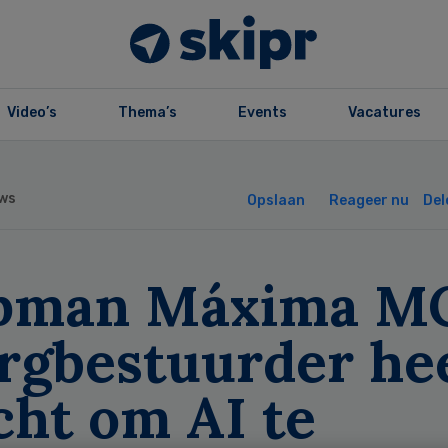
Video’s
Thema’s
Events
Vacatures
ws
Opslaan
Reageer nu
Del
pman Máxima MC
orgbestuurder he
cht om AI te