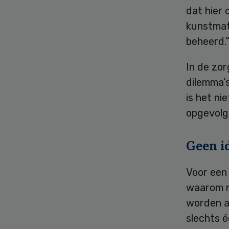
dat hier
kunstmati
beheerd.
In de zor
dilemma’
is het ni
opgevolgd
Geen i
Voor een 
waarom m
worden aa
slechts é