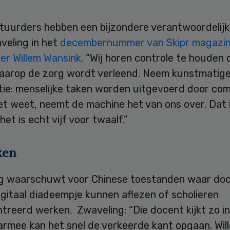
tuurders hebben een bijzondere verantwoordelijk
veling in het
decembernummer van Skipr magazi
er Willem Wansink
. “Wij horen controle te houden 
aarop de zorg wordt verleend. Neem kunstmatig
ntie: menselijke taken worden uitgevoerd door co
et weet, neemt de machine het van ons over. Dat i
het is echt vijf voor twaalf.”
ken
g waarschuwt voor Chinese toestanden waar do
igitaal diadeempje kunnen aflezen of scholieren
reerd werken. Zwaveling: “Die docent kijkt zo in
armee kan het snel de verkeerde kant opgaan. Will