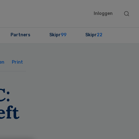
Searc
Inloggen
this
websit
Partners
Skipr
99
Skipr
22
Primary
Sidebar
en
Print
:
eft