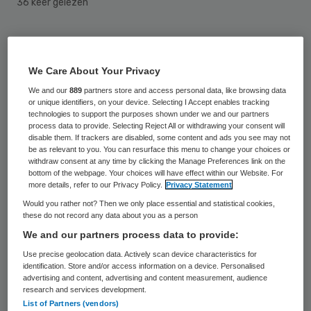
36 keer gelezen
Zes consortia met topwetenschappers van
verschillende Nederlandse universiteiten
We Care About Your Privacy
krijgen in totaal 113,8 miljoen euro voor hun
We and our
889
partners store and access personal data, like browsing data
onderzoeksprogramma’s. Met het geld van
or unique identifiers, on your device. Selecting I Accept enables tracking
technologies to support the purposes shown under we and our partners
minister Ingrid van Engelshoven van
process data to provide. Selecting Reject All or withdrawing your consent will
disable them. If trackers are disabled, some content and ads you see may not
Onderwijs, Cultuur en Wetenschap kunnen
be as relevant to you. You can resurface this menu to change your choices or
withdraw consent at any time by clicking the Manage Preferences link on the
ze tien jaar lang toponderzoek doen in
bottom of the webpage. Your choices will have effect within our Website. For
more details, refer to our Privacy Policy.
Privacy Statement
samenwerking met verschillende
Would you rather not? Then we only place essential and statistical cookies,
vakgebieden en universiteiten.
these do not record any data about you as a person
We and our partners process data to provide:
Onder de programma’s die in de prijzen zijn
Use precise geolocation data. Actively scan device characteristics for
gevallen, zijn een onderzoek naar complexe
identification. Store and/or access information on a device. Personalised
advertising and content, advertising and content measurement, audience
aandoeningen van de hersenen op
research and services development.
moleculair en cellulair niveau, een radicale
List of Partners (vendors)