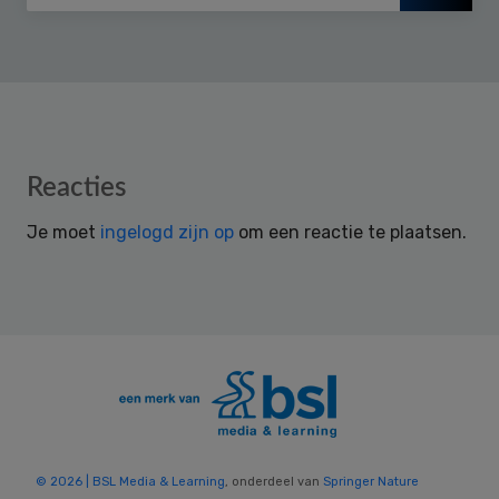
Reader
Reacties
Interactions
Je moet
ingelogd zijn op
om een reactie te plaatsen.
© 2026 | BSL Media & Learning
, onderdeel van
Springer Nature