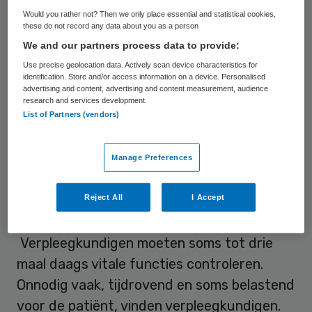
Would you rather not? Then we only place essential and statistical cookies,
deze handelingen komt dagelijks terug.
these do not record any data about you as a person
Reden is vaak de traditie. “We doen het
We and our partners process data to provide:
altijd zo”, is een veelgehoord argument (46
Use precise geolocation data. Actively scan device characteristics for
identification. Store and/or access information on a device. Personalised
procent). Een meerderheid van de
advertising and content, advertising and content measurement, audience
ondervraagden (60 procent) zegt dat de
research and services development.
List of Partners (vendors)
genoemde handelingen ook volgens
collega’s overbodig zijn.
Manage Preferences
In de top 5 staan onder meer standaard
controles, zwachtelen en het frequent
Reject All
I Accept
wassen met water en zeep.
Verpleegkundigen moeten soms tot drie
maal daags vitale functies controleren.
Onnodig vaak, tijdrovend en soms belastend
voor de patiënt, vinden verpleegkundigen.