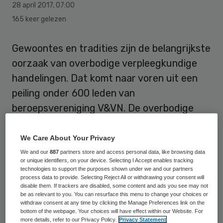
28 april 2017
,
07:00
165 keer gelezen
Gewoontes en tradities zijn de belangrijkste
oorzaak van overbodige verpleegkundige
handelingen. Dat komt naar voren uit een
peiling onder 600 leden van
beroepsvereniging V&VN. De overbodige
handelingen komen mogelijk later dit jaar op
een ‘beter laten-lijst’.
We Care About Your Privacy
We and our
887
partners store and access personal data, like browsing data
Uit de
enquête
blijkt dat verpleegkundigen
or unique identifiers, on your device. Selecting I Accept enables tracking
technologies to support the purposes shown under we and our partners
en verzorgenden dagelijks overbodige
process data to provide. Selecting Reject All or withdrawing your consent will
disable them. If trackers are disabled, some content and ads you see may not
handelingen uitvoeren bij de zorg voor hun
be as relevant to you. You can resurface this menu to change your choices or
withdraw consent at any time by clicking the Manage Preferences link on the
patiënten. Soms is het effect zelfs
bottom of the webpage. Your choices will have effect within our Website. For
more details, refer to our Privacy Policy.
Privacy Statement
schadelijk voor de patiënt. 65 Procent van