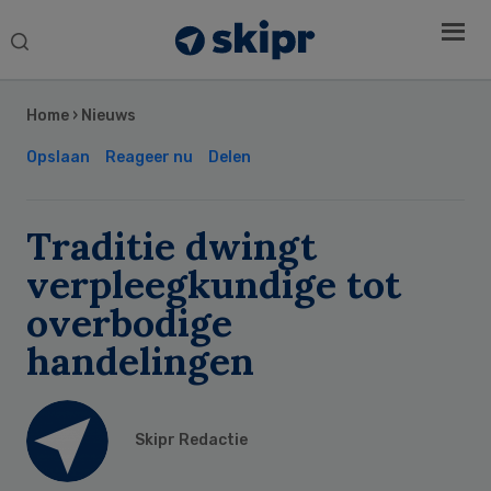
Search
this
Secondary
website
Sidebar
Home
›
Nieuws
Opslaan
Reageer nu
Delen
Traditie dwingt
verpleegkundige tot
overbodige
handelingen
Skipr Redactie