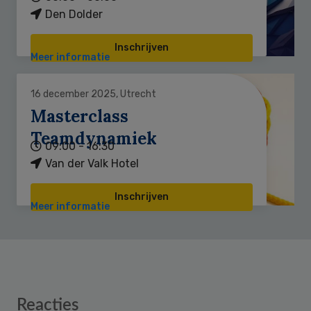
Den Dolder
Inschrijven
Meer informatie
16 december 2025, Utrecht
Masterclass
Teamdynamiek
09:00 - 16:30
Van der Valk Hotel
Inschrijven
Meer informatie
Reader
Reacties