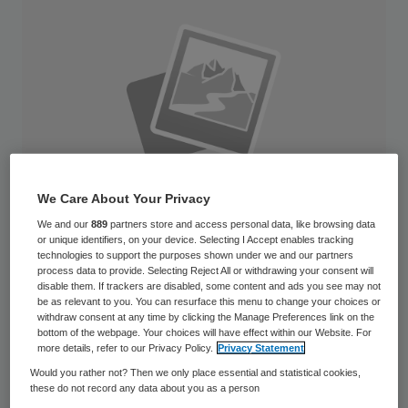
We Care About Your Privacy
We and our
889
partners store and access personal data, like browsing data
or unique identifiers, on your device. Selecting I Accept enables tracking
technologies to support the purposes shown under we and our partners
process data to provide. Selecting Reject All or withdrawing your consent will
disable them. If trackers are disabled, some content and ads you see may not
De traumahelikopters van ziekenhuizen in
be as relevant to you. You can resurface this menu to change your choices or
withdraw consent at any time by clicking the Manage Preferences link on the
Groningen en Amsterdam mogen per direct
bottom of the webpage. Your choices will have effect within our Website. For
more details, refer to our Privacy Policy.
Privacy Statement
weer dag en nacht vliegen. Dat heeft
Would you rather not? Then we only place essential and statistical cookies,
staatssecretaris Joop Atsma
these do not record any data about you as a person