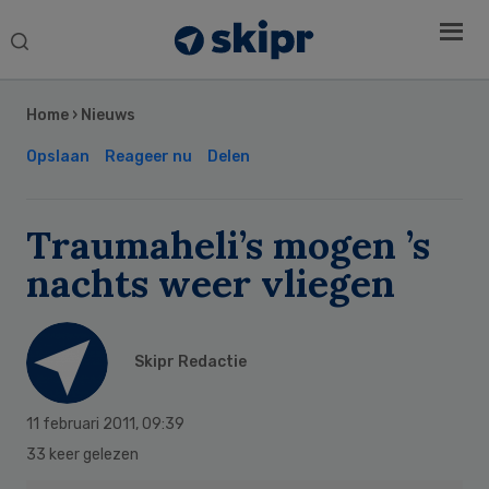
Search
this
Secondary
website
Sidebar
Home
›
Nieuws
Opslaan
Reageer nu
Delen
Traumaheli’s mogen ’s
nachts weer vliegen
Skipr Redactie
11 februari 2011
,
09:39
33 keer gelezen