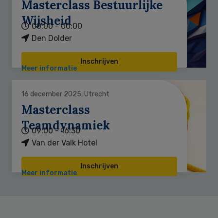
Masterclass Bestuurlijke
Wijsheid
00:00 - 00:00
Den Dolder
Inschrijven
Meer informatie
16 december 2025, Utrecht
Masterclass
Teamdynamiek
09:00 - 16:30
Van der Valk Hotel
Inschrijven
Meer informatie