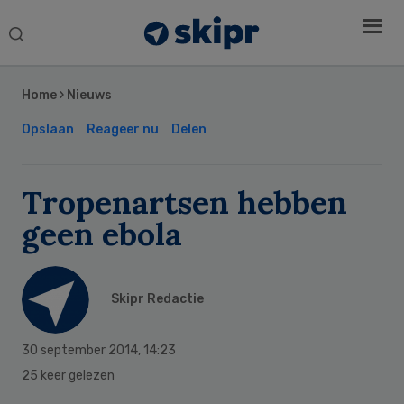
Search
this
Secondary
website
Sidebar
Home
›
Nieuws
Opslaan
Reageer nu
Delen
Tropenartsen hebben
geen ebola
Skipr Redactie
30 september 2014
,
14:23
25 keer gelezen