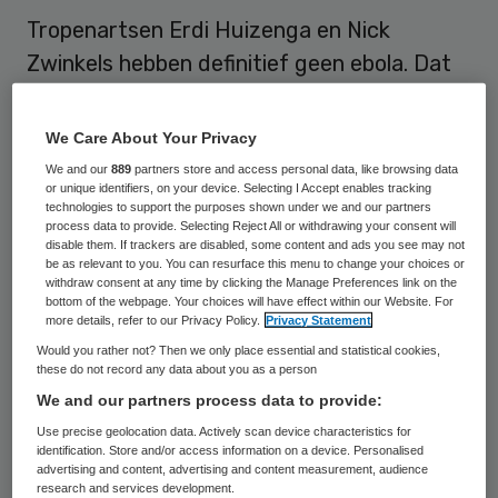
Tropenartsen Erdi Huizenga en Nick
Zwinkels hebben definitief geen ebola. Dat
heeft de Lion Heart Foundation, waar de
artsen voor werken, op 30 september
We Care About Your Privacy
gemeld.
We and our
889
partners store and access personal data, like browsing data
or unique identifiers, on your device. Selecting I Accept enables tracking
technologies to support the purposes shown under we and our partners
“Na een periode van ruim twee weken in
process data to provide. Selecting Reject All or withdrawing your consent will
disable them. If trackers are disabled, some content and ads you see may not
vrijwillige quarantaine kunnen wij melden
be as relevant to you. You can resurface this menu to change your choices or
dat onze tropenartsen definitief niet
withdraw consent at any time by clicking the Manage Preferences link on the
bottom of the webpage. Your choices will have effect within our Website. For
besmet zijn met het gevreesde ebolavirus”,
more details, refer to our Privacy Policy.
Privacy Statement
meldt de organisatie via Twitter en
Would you rather not? Then we only place essential and statistical cookies,
these do not record any data about you as a person
Facebook.
We and our partners process data to provide:
Use precise geolocation data. Actively scan device characteristics for
Ebolaverdacht
identification. Store and/or access information on a device. Personalised
advertising and content, advertising and content measurement, audience
research and services development.