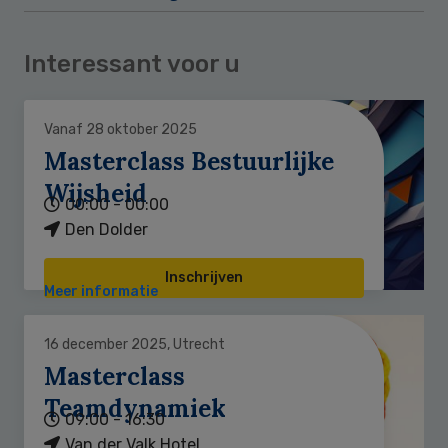
Interessant voor u
Vanaf 28 oktober 2025
Masterclass Bestuurlijke
Wijsheid
00:00 - 00:00
Den Dolder
Inschrijven
Meer informatie
16 december 2025, Utrecht
Masterclass
Teamdynamiek
09:00 - 16:30
Van der Valk Hotel