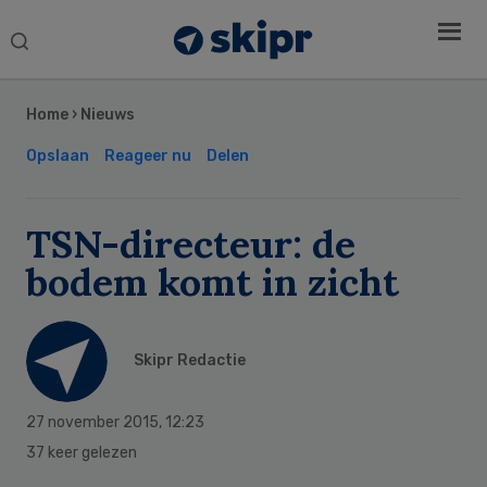
Search
this
Secondary
website
Sidebar
Home
›
Nieuws
Opslaan
Reageer nu
Delen
TSN-directeur: de
bodem komt in zicht
Skipr Redactie
27 november 2015
,
12:23
37 keer gelezen