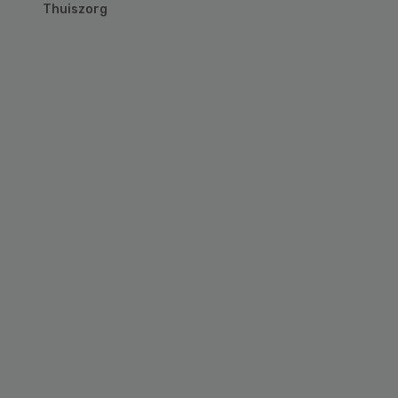
Thuiszorg
Primary
Sidebar