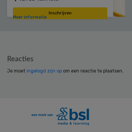
Inschrijven
Meer informatie
Reader
Reacties
Interactions
Je moet
ingelogd zijn op
om een reactie te plaatsen.