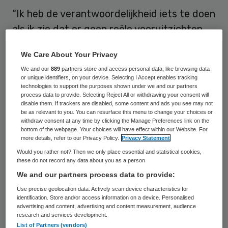
“Ik heb de verantwoordelijkheid iets te doen
als ik zie dat er geen reële vooruitzichten
bestaan op een duurzame bedrijfsvoering.
We Care About Your Privacy
Wij zien dat de bodem in zicht komt”, zegt
We and our
889
partners store and access personal data, like browsing data
Zion Jongstra, directeur TSN Thuiszorg, in
or unique identifiers, on your device. Selecting I Accept enables tracking
technologies to support the purposes shown under we and our partners
een interview met NRC Handelsblad over
process data to provide. Selecting Reject All or withdrawing your consent will
het uitstel van betaling.
disable them. If trackers are disabled, some content and ads you see may not
be as relevant to you. You can resurface this menu to change your choices or
withdraw consent at any time by clicking the Manage Preferences link on the
Volgens Jongstra dreigt het “echt mis te
bottom of the webpage. Your choices will have effect within our Website. For
more details, refer to our Privacy Policy.
Privacy Statement
gaan” in de thuiszorg. Het moederbedrijf
Would you rather not? Then we only place essential and statistical cookies,
van TSN heeft de afgelopen jaren tientallen
these do not record any data about you as a person
We and our partners process data to provide:
miljoenen op de thuiszorg verloren. “Ze
Use precise geolocation data. Actively scan device characteristics for
hebben ook een paar keer kapitaal
identification. Store and/or access information on a device. Personalised
bijgestort. Dit jaar zeiden ze: dit is de
advertising and content, advertising and content measurement, audience
research and services development.
laatste keer. Binnen ons concern behoren
List of Partners (vendors)