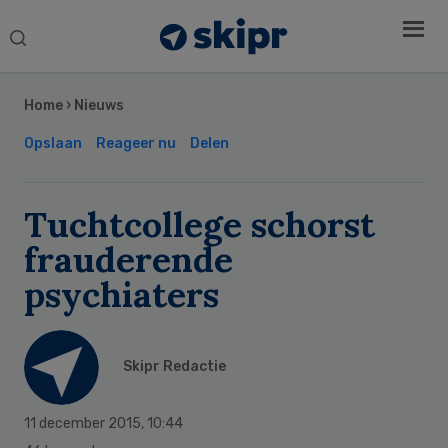
Search
this
Secondary
website
Sidebar
Home
›
Nieuws
Opslaan
Reageer nu
Delen
Tuchtcollege schorst
frauderende
psychiaters
Skipr Redactie
11 december 2015
,
10:44