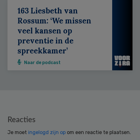
163 Liesbeth van
Rossum: ‘We missen
veel kansen op
preventie in de
spreekkamer’
Naar de podcast
Reader
Reacties
Interactions
Je moet
ingelogd zijn op
om een reactie te plaatsen.