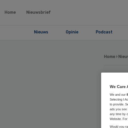
Home
Nieuwsbrief
Nieuws
Opinie
Podcast
Home
›
Nieu
Tw
We Care 
We and our
ZM
Selecting I 
to provide. S
ads you see 
any time by c
Website. For 
Would you rat