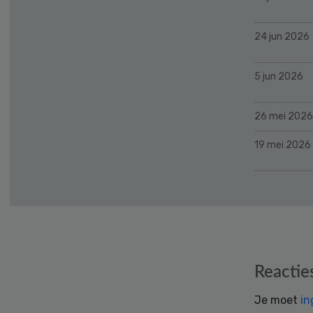
24 jun 2026
5 jun 2026
26 mei 2026
19 mei 2026
Reader
Reactie
Interactions
Je moet
in