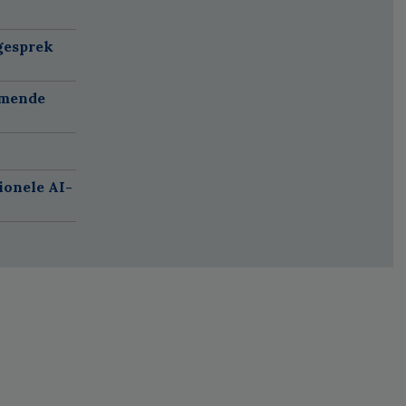
gesprek
omende
ionele AI-