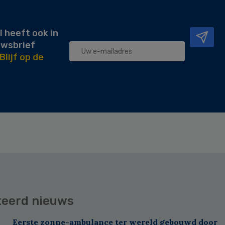
l heeft ook in
uwsbrief
Blijf op de
teerd nieuws
Eerste zonne-ambulance ter wereld gebouwd door