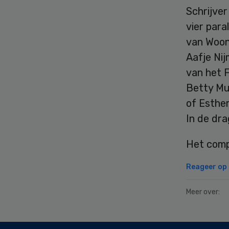
Schrijver
vier par
van Woon
Aafje Ni
van het F
Betty Mu
of Esther
In de dr
Het comp
Reageer op d
Meer over:
Secondary