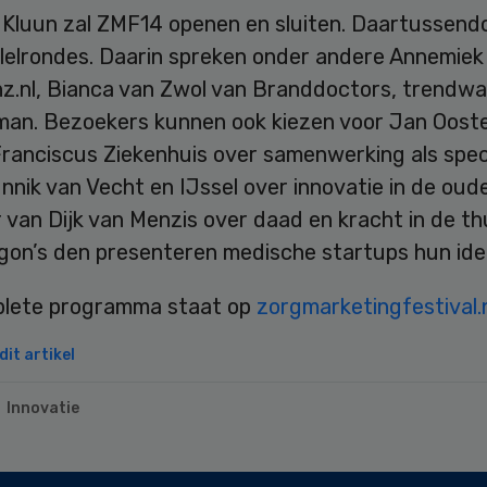
 Kluun zal ZMF14 openen en sluiten. Daartussendo
allelrondes. Daarin spreken onder andere Annemie
z.nl, Bianca van Zwol van Branddoctors, trendw
jman. Bezoekers kunnen ook kiezen voor Jan Oost
ranciscus Ziekenhuis over samenwerking als speci
nnik van Vecht en IJssel over innovatie in de ou
 van Dijk van Menzis over daad en kracht in de th
agon’s den presenteren medische startups hun id
lete programma staat op
zorgmarketingfestival.
it artikel
Innovatie