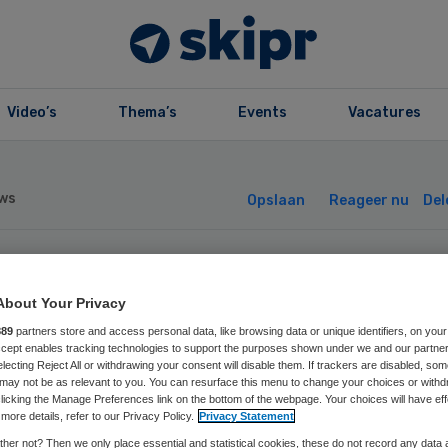
Video’s
Thema’s
Events
Vacatures
ws
Opslaan
Reageer nu
Del
ittermarketing 
About Your Privacy
889
partners store and access personal data, like browsing data or unique identifiers, on your
F14
Accept enables tracking technologies to support the purposes shown under we and our partne
electing Reject All or withdrawing your consent will disable them. If trackers are disabled, so
may not be as relevant to you. You can resurface this menu to change your choices or withd
licking the Manage Preferences link on the bottom of the webpage. Your choices will have eff
more details, refer to our Privacy Policy.
Privacy Statement
her not? Then we only place essential and statistical cookies, these do not record any data