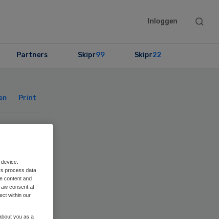
Searc
Inloggen
this
websit
Partners
Skipr
99
Skipr
22
Primary
Sidebar
en
Print
op
 device.
rs process data
me content and
raw consent at
ect within our
 about you as a