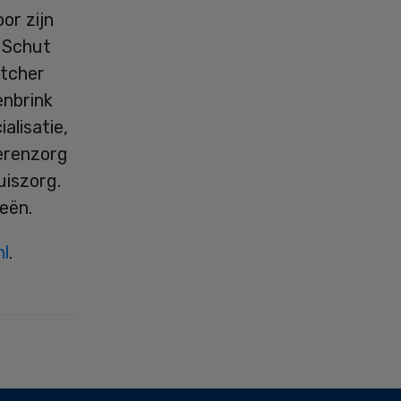
or zijn
k Schut
atcher
enbrink
alisatie,
derenzorg
uiszorg.
eeën.
nl
.