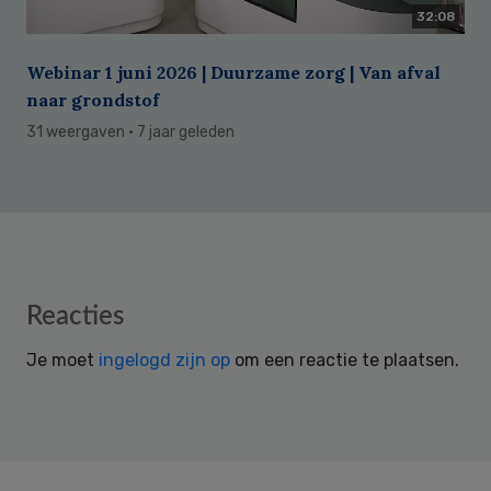
32:08
Webinar 1 juni 2026 | Duurzame zorg | Van afval
naar grondstof
31 weergaven
· 7 jaar geleden
Reader
Reacties
Interactions
Je moet
ingelogd zijn op
om een reactie te plaatsen.