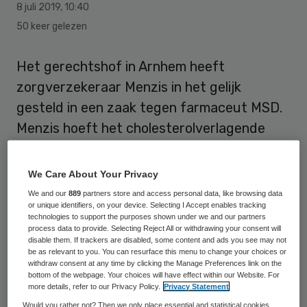
8 juli 2019
,
10:40
50 keer gelezen
Het gerechtshof in Arnhem heeft
zorgverzekeraar Menzis in het gelijk
gesteld in een zaak tegen farmaceut MSD.
Menzis hoeft het cholesterolverlagende
middel Atozet niet te vergoeden. MSD
maakte het combinatiemiddel twintig keer
We Care About Your Privacy
duurder dan de oude combinatie van twee
We and our
889
partners store and access personal data, like browsing data
or unique identifiers, on your device. Selecting I Accept enables tracking
losse medicijnen.
technologies to support the purposes shown under we and our partners
process data to provide. Selecting Reject All or withdrawing your consent will
disable them. If trackers are disabled, some content and ads you see may not
Dat meldt het Pharmaceutisch Weekblad
be as relevant to you. You can resurface this menu to change your choices or
(PW) op 4 juli
. Atozet is een combinatie van
withdraw consent at any time by clicking the Manage Preferences link on the
bottom of the webpage. Your choices will have effect within our Website. For
de cholesterolverlagers atorvastatine en
more details, refer to our Privacy Policy.
Privacy Statement
ezetimib, die al sinds de eeuwwisseling op
Would you rather not? Then we only place essential and statistical cookies,