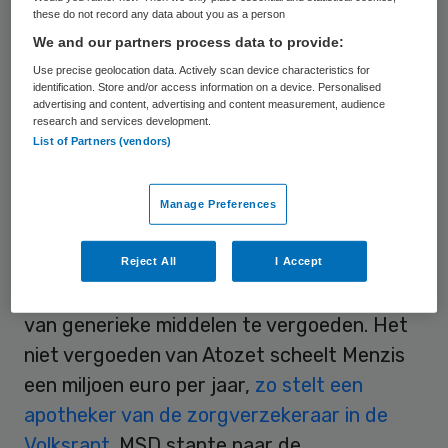
these do not record any data about you as a person
de markt zijn. MSD ontwikkelde Atozet vlak
We and our partners process data to provide:
voordat het patent op ezetimib verliep. Zo
Use precise geolocation data. Actively scan device characteristics for
kon MSD zelf de prijs bepalen. Dat werd
identification. Store and/or access information on a device. Personalised
advertising and content, advertising and content measurement, audience
1,60 euro per inname. De generieke
research and services development.
List of Partners (vendors)
middelen kosten samen acht cent per
inname.
Manage Preferences
Werkzaamheid
Reject All
I Accept
Menzis besloot daarop alleen de combinatie
van generieke middelen te vergoeden. Het
niet vergoeden van Atozet scheelt Menzis
een miljoen euro per jaar,
zo stelt een
apotheker van de zorgverzekeraar in de
Volksrant
. MSD stapte naar de