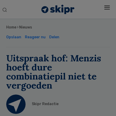
Search
this
Secondary
website
Sidebar
Home
›
Nieuws
Opslaan
Reageer nu
Delen
Uitspraak hof: Menzis
hoeft dure
combinatiepil niet te
vergoeden
Skipr Redactie