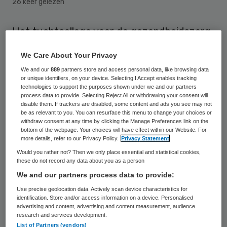
26 keer gelezen
Het tuchtcollege voor de gezondheidszorg
doet dinsdagmiddag uitspraak in een zaak
We Care About Your Privacy
tegen een chirurg die door nabestaanden
We and our
889
partners store and access personal data, like browsing data
van orgaandiefstal wordt beticht. De
or unique identifiers, on your device. Selecting I Accept enables tracking
technologies to support the purposes shown under we and our partners
ouders van een achttienjarig meisje dat
process data to provide. Selecting Reject All or withdrawing your consent will
disable them. If trackers are disabled, some content and ads you see may not
door een verkeersongeluk was omgekomen,
be as relevant to you. You can resurface this menu to change your choices or
gaven de arts in 2011 toestemming om haar
withdraw consent at any time by clicking the Manage Preferences link on the
bottom of the webpage. Your choices will have effect within our Website. For
nieren beschikbaar te stellen voor donatie.
more details, refer to our Privacy Policy.
Privacy Statement
Later kwamen ze erachter dat ook delen
Would you rather not? Then we only place essential and statistical cookies,
these do not record any data about you as a person
van de milt en enkele aders waren
We and our partners process data to provide:
uitgenomen. Daarop dienden ze een klacht
Use precise geolocation data. Actively scan device characteristics for
in.
identification. Store and/or access information on a device. Personalised
advertising and content, advertising and content measurement, audience
research and services development.
De chirurg legde uit dat zijn werkwijze
List of Partners (vendors)