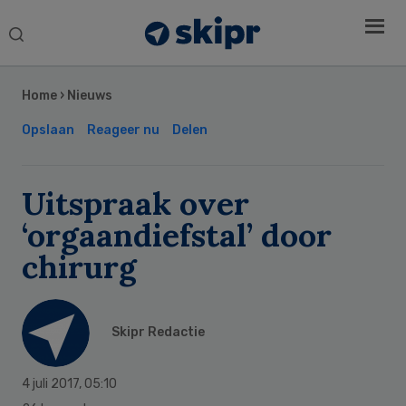
Search
this
Secondary
website
Sidebar
Home
›
Nieuws
Opslaan
Reageer nu
Delen
Uitspraak over
‘orgaandiefstal’ door
chirurg
Skipr Redactie
4 juli 2017
,
05:10