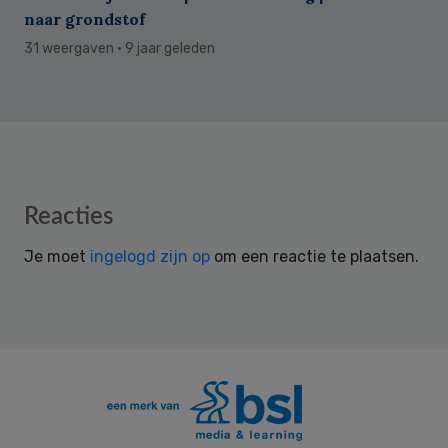
naar grondstof
31 weergaven
· 9 jaar geleden
Reader
Reacties
Interactions
Je moet
ingelogd zijn op
om een reactie te plaatsen.