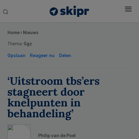
Search
this
Secondary
website
Sidebar
Home
›
Nieuws
Thema:
Ggz
Opslaan
Reageer nu
Delen
‘Uitstroom tbs’ers
stagneert door
knelpunten in
behandeling’
Philip van de Poel