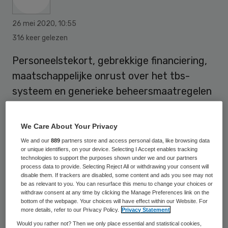
26 mei 2020
,
10:55
316 keer gelezen
Personeelstekort, gebrekkige financiering,
maatschappelijke onrust over het tbs-
systeem en generieke beheersmaatregelen
zorgen ervoor dat een deel van de tbs-
gestelden langdurig in tbs-klinieken verblijft
We Care About Your Privacy
zonder perspectief op door- of uitstroom.
We and our
889
partners store and access personal data, like browsing data
or unique identifiers, on your device. Selecting I Accept enables tracking
technologies to support the purposes shown under we and our partners
process data to provide. Selecting Reject All or withdrawing your consent will
Dat staat in een
rapport van de Raad voor
disable them. If trackers are disabled, some content and ads you see may not
be as relevant to you. You can resurface this menu to change your choices or
Strafrechtstoepassing en
withdraw consent at any time by clicking the Manage Preferences link on the
Jeugdbescherming (RSJ),
dat is
bottom of the webpage. Your choices will have effect within our Website. For
more details, refer to our Privacy Policy.
Privacy Statement
overhandigd aan minister Sander Dekker
Would you rather not? Then we only place essential and statistical cookies,