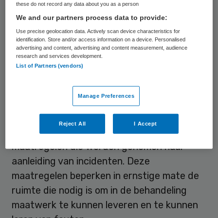
(Rechtsbescherming) en minister Hugo de
these do not record any data about you as a person
We and our partners process data to provide:
Jonge (Volksgezondheid). Er zijn bijna 400
Use precise geolocation data. Actively scan device characteristics for
tbs-gestelden die langer dan acht jaar in de
identification. Store and/or access information on a device. Personalised
tbs verblijven, maar nauwelijks perspectief
advertising and content, advertising and content measurement, audience
research and services development.
hebben op door- of uitstroom. Voor een deel
List of Partners (vendors)
van hen is die mogelijkheid in potentie
aanwezig, maar stagneert de voortgang
Manage Preferences
van de behandeling.
Reject All
I Accept
IGJ wijst in dit verband op de generieke
maatregelen die worden genomen naar
aanleiding van incidenten. Deze
maatregelen beperken in ernstige mate de
ruimte die nodig is om in de behandeling
maatwerk te kunnen leveren en te kunnen