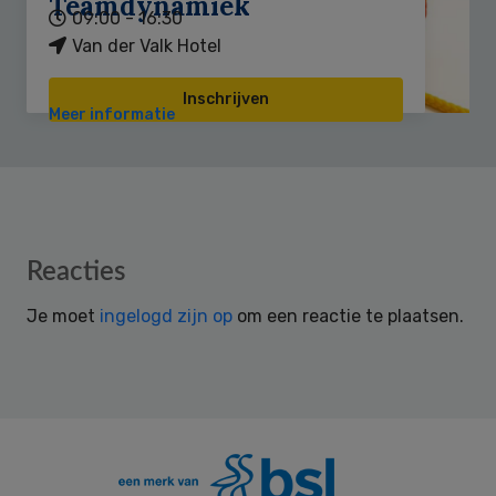
Teamdynamiek
09:00 - 16:30
Van der Valk Hotel
Inschrijven
Meer informatie
Reader
Reacties
Interactions
Je moet
ingelogd zijn op
om een reactie te plaatsen.