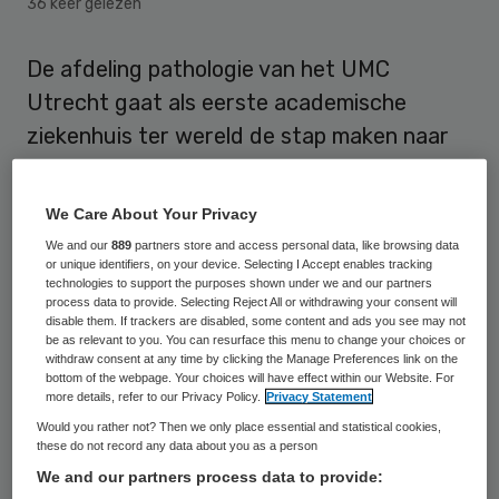
36 keer gelezen
De afdeling pathologie van het UMC
Utrecht gaat als eerste academische
ziekenhuis ter wereld de stap maken naar
volledig digitale pathologie diagnostiek.
Door deze innovatie wordt niet alleen de
We Care About Your Privacy
diagnose betrouwbaarder, ook is die in een
We and our
889
partners store and access personal data, like browsing data
deel van de gevallen sneller bekend, stelt
or unique identifiers, on your device. Selecting I Accept enables tracking
technologies to support the purposes shown under we and our partners
het ziekenhuis.
process data to provide. Selecting Reject All or withdrawing your consent will
disable them. If trackers are disabled, some content and ads you see may not
be as relevant to you. You can resurface this menu to change your choices or
De afdeling pathologie onderzoekt
withdraw consent at any time by clicking the Manage Preferences link on the
bottom of the webpage. Your choices will have effect within our Website. For
afwijkingen in cellen en weefsels om vast te
more details, refer to our Privacy Policy.
Privacy Statement
stellen welke ziekte een patiënt heeft en
Would you rather not? Then we only place essential and statistical cookies,
these do not record any data about you as a person
hoe ernstig die is. Normaal gesproken
We and our partners process data to provide:
gebeurt dat met behulp van de microscoop.