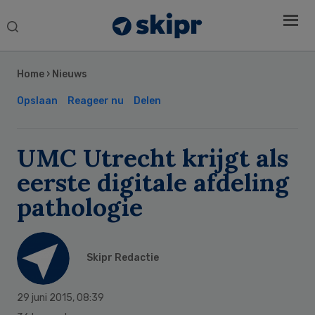
Search
this
Secondary
website
Sidebar
Home
›
Nieuws
Opslaan
Reageer nu
Delen
UMC Utrecht krijgt als
eerste digitale afdeling
pathologie
Skipr Redactie
29 juni 2015
,
08:39