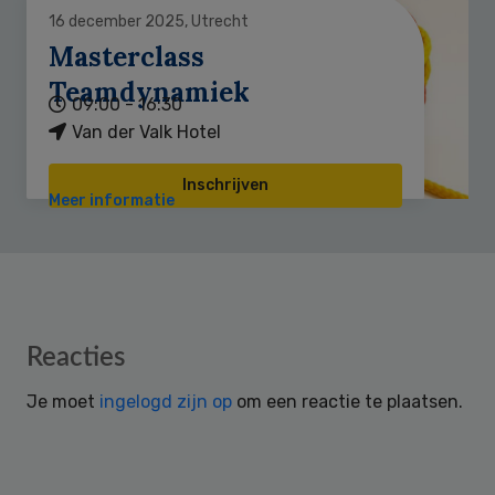
16 december 2025, Utrecht
Masterclass
Teamdynamiek
09:00 - 16:30
Van der Valk Hotel
Inschrijven
Meer informatie
Reader
Reacties
Interactions
Je moet
ingelogd zijn op
om een reactie te plaatsen.