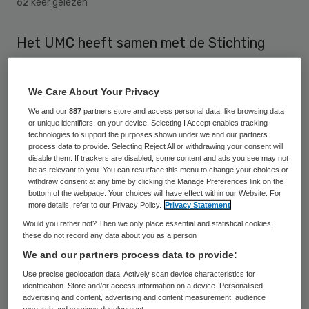
62 keer gelezen
Het UMC heeft samen met de Stichting
Lezen & Schrijven een toolkit ontwikkeld.
Die biedt zorgverleners concrete
We Care About Your Privacy
handvatten om laaggeletterdheid te
We and our
887
partners store and access personal data, like browsing data
herkennen en bespreekbaar te maken.
or unique identifiers, on your device. Selecting I Accept enables tracking
technologies to support the purposes shown under we and our partners
process data to provide. Selecting Reject All or withdrawing your consent will
disable them. If trackers are disabled, some content and ads you see may not
Richtlijnen
be as relevant to you. You can resurface this menu to change your choices or
withdraw consent at any time by clicking the Manage Preferences link on the
bottom of the webpage. Your choices will have effect within our Website. For
Het eerste exemplaar van het pakket
more details, refer to our Privacy Policy.
Privacy Statement
Gezonde Taal, omgaan met
Would you rather not? Then we only place essential and statistical cookies,
these do not record any data about you as a person
laaggeletterdheid in de zorg
is maandag
We and our partners process data to provide:
aangeboden aan prof. dr. Jan Kimpen,
Use precise geolocation data. Actively scan device characteristics for
voorzitter van de raad van bestuur van het
identification. Store and/or access information on a device. Personalised
advertising and content, advertising and content measurement, audience
UMC Utrecht
. De toolkit biedt
research and services development.