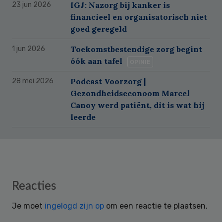
IGJ: Nazorg bij kanker is
23 jun 2026
financieel en organisatorisch niet
goed geregeld
Toekomstbestendige zorg begint
1 jun 2026
óók aan tafel
OPINIE
Podcast Voorzorg |
28 mei 2026
Gezondheidseconoom Marcel
Canoy werd patiënt, dit is wat hij
leerde
Reader
Reacties
Interactions
Je moet
ingelogd zijn op
om een reactie te plaatsen.