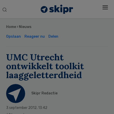
Search
this
Secondary
website
Sidebar
Home
›
Nieuws
Opslaan
Reageer nu
Delen
UMC Utrecht
ontwikkelt toolkit
laaggeletterdheid
Skipr Redactie
3 september 2012
,
13:42