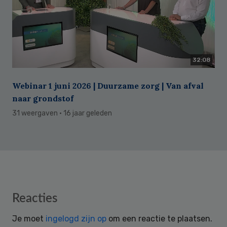
32:08
Webinar 1 juni 2026 | Duurzame zorg | Van afval
naar grondstof
31 weergaven
· 16 jaar geleden
Reader
Reacties
Interactions
Je moet
ingelogd zijn op
om een reactie te plaatsen.