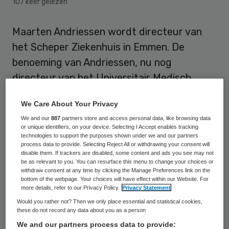
107 keer gelezen
Maarten Andriessen wordt directeur van
het Scheper Ziekenhuis in Emmen. De
benoeming van Andriessen, nu nog
directeur van het Universitair Medisch
Centrum Groningen (UMCG), is een
We Care About Your Privacy
uitvloeisel van een bestuurlijke herschikking
We and our
887
partners store and access personal data, like browsing data
bij de Zorggroep Leveste Middenveld.
or unique identifiers, on your device. Selecting I Accept enables tracking
technologies to support the purposes shown under we and our partners
process data to provide. Selecting Reject All or withdrawing your consent will
Zelfstandig
disable them. If trackers are disabled, some content and ads you see may not
be as relevant to you. You can resurface this menu to change your choices or
withdraw consent at any time by clicking the Manage Preferences link on the
bottom of the webpage. Your choices will have effect within our Website. For
De Zorggroep is op 1 januari uit een
fusie
more details, refer to our Privacy Policy.
Privacy Statement
ontstaan. De Zorggroep bestaat uit vier
Would you rather not? Then we only place essential and statistical cookies,
these do not record any data about you as a person
zelfstandige bedrijfsonderdelen, te weten
We and our partners process data to provide:
het Scheper Ziekenhuis, Leveste Care, het