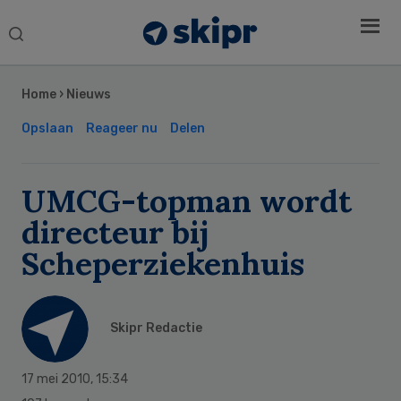
Search
this
Secondary
website
Sidebar
Home
›
Nieuws
Opslaan
Reageer nu
Delen
UMCG-topman wordt
directeur bij
Scheperziekenhuis
Skipr Redactie
17 mei 2010
,
15:34