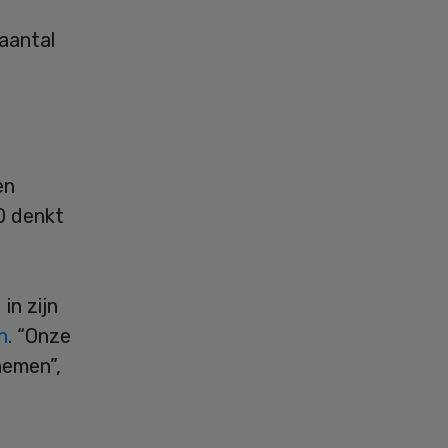
aantal
en
0 denkt
in zijn
n
. “Onze
nemen”,