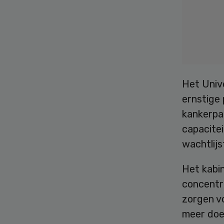
Het Univ
ernstige 
kankerpat
capacitei
wachtlijs
Het kabi
concentr
zorgen v
meer doe