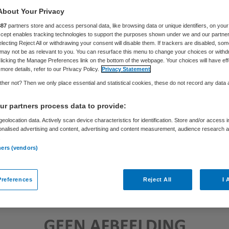
About Your Privacy
887
partners store and access personal data, like browsing data or unique identifiers, on your
Skipr Redactie
9 januari 2013
,
09:46
43 keer gelezen
Accept enables tracking technologies to support the purposes shown under we and our partne
electing Reject All or withdrawing your consent will disable them. If trackers are disabled, so
may not be as relevant to you. You can resurface this menu to change your choices or withd
licking the Manage Preferences link on the bottom of the webpage. Your choices will have eff
more details, refer to our Privacy Policy.
Privacy Statement
her not? Then we only place essential and statistical cookies, these do not record any data
r partners process data to provide:
eolocation data. Actively scan device characteristics for identification. Store and/or access 
onalised advertising and content, advertising and content measurement, audience research 
.
ners (vendors)
references
Reject All
I 