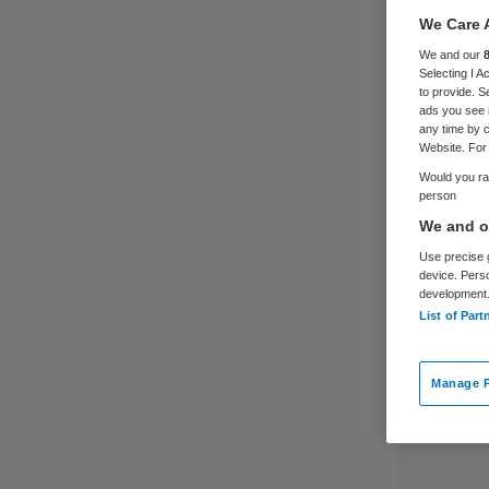
We Care 
We and our
Selecting I 
to provide. S
ads you see 
any time by c
Website. For 
Would you rat
person
We and ou
Use precise g
device. Pers
development
List of Part
Manage P