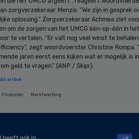
len die het UMCG afgeeft”, reageert woordvoerde
an zorgverzekeraar Menzis. “We zijn in gesprek o
ijke oplossing.” Zorgverzekeraar Achmea ziet voo
en om de zorgen van het UMCG één-op-één in he
or te vertalen. “Er valt nog veel winst te behalen
fficiency”, zegt woordvoerster Christine Rompa. 
ende jaren eerst eens kijken wat er mogelijk is in
 om geld te vragen.” (ANP / Skipr)
it artikel
Financiën
Marktwerking
l heeft ook in