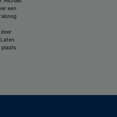
r Michael
ver een
ralsnog
t
 door
“Laten
 plaats