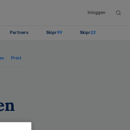
Searc
Inloggen
this
websit
Partners
Skipr
99
Skipr
22
Primary
Sidebar
en
Print
en