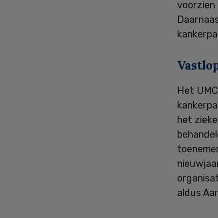
voorzien 
Daarnaast
kankerpa
Vastlo
Het UMCG
kankerpa
het ziek
behandele
toenemen
nieuwjaa
organisat
aldus Aa