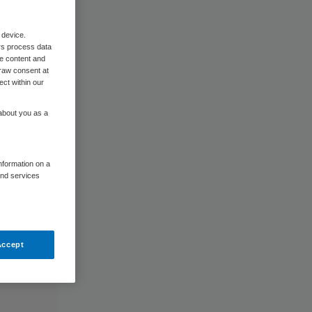
 device.
rs process data
me content and
raw consent at
ect within our
 about you as a
information on a
and services
Accept