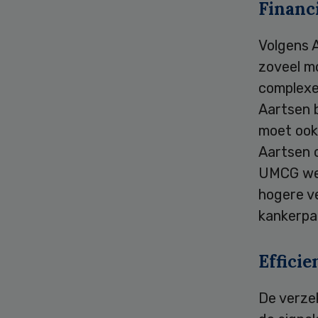
Financ
Volgens 
zoveel mo
complexe 
Aartsen b
moet ook
Aartsen o
UMCG wet
hogere v
kankerpa
Efficie
De verzek