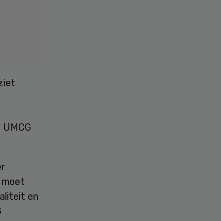
ziet
et UMCG
er
e moet
liteit en
G