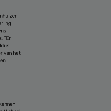
enhuizen
erling
ens
. “Er
aldus
er van het
een
 kennen