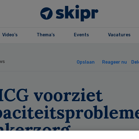
Video’s
Thema’s
Events
Vacatures
ws
Opslaan
Reageer nu
Del
CG voorziet
paciteitsproblem
nkerzorg