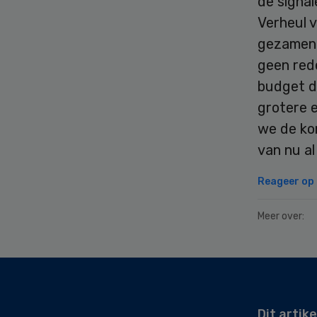
de signa
Verheul v
gezamenl
geen red
budget do
grotere e
we de kom
van nu al
Reageer op d
Meer over:
Secondary
Sidebar
Dit artike