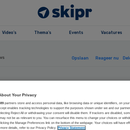
Video’s
Thema’s
Events
Vacatures
ws
Opslaan
Reageer nu
Del
CG wacht
About Your Privacy
uiniging van 25
889
partners store and access personal data, like browsing data or unique identifiers, on your
Accept enables tracking technologies to support the purposes shown under we and our partne
ljoen euro
electing Reject All or withdrawing your consent will disable them. If trackers are disabled, so
may not be as relevant to you. You can resurface this menu to change your choices or withd
licking the Manage Preferences link on the bottom of the webpage. Your choices will have eff
more details, refer to our Privacy Policy.
Privacy Statement