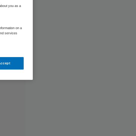
 about you as a
information on a
and services
Accept