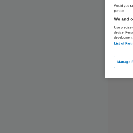
Would you rat
person
We and ou
Use precise g
device. Pers
development
List of Part
Manage P