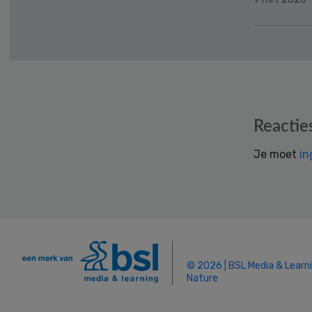
Reader
Reactie
Interactions
Je moet
in
© 2026 | BSL Media & Learn
Nature