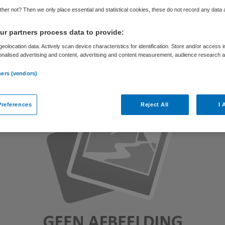
her not? Then we only place essential and statistical cookies, these do not record any data
Skipr Redactie
19 november 2010
,
11:28
45 keer gelezen
r partners process data to provide:
eolocation data. Actively scan device characteristics for identification. Store and/or access 
onalised advertising and content, advertising and content measurement, audience research 
.
ners (vendors)
references
Reject All
I 