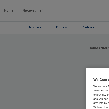
Home
Nieuwsbrief
Nieuws
Opinie
Podcast
Home
›
Nieu
UM
We Care 
bez
We and our
Selecting I 
mi
to provide. S
ads you see 
any time by c
Website. For 