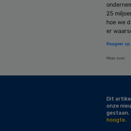
ondernem
25 miljoe
hoe we da
er waarsc
Reageer op d
Meer over:
Secondary
Sidebar
Dit artike
onze nie
gestaan.
hoogte.