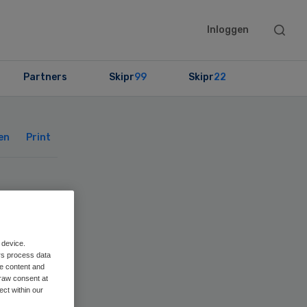
Searc
Inloggen
this
websit
Partners
Skipr
99
Skipr
22
Primary
Sidebar
en
Print
 device.
rs process data
me content and
raw consent at
ect within our