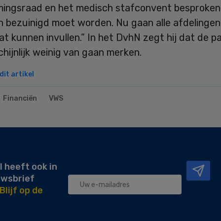
ingsraad en het medisch stafconvent besproken
n bezuinigd moet worden. Nu gaan alle afdelingen
t kunnen invullen.” In het DvhN zegt hij dat de p
hijnlijk weinig van gaan merken.
it artikel
Financiën
VWS
l heeft ook in
uwsbrief
Blijf op de