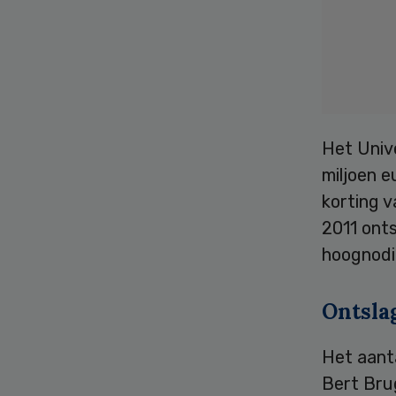
Het Univ
miljoen e
korting v
2011 onts
hoognodig
Ontsla
Het aanta
Bert Bru