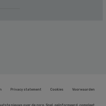
n
Privacy statement
Cookies
Voorwaarden
aatste nieuws over de zorg. Snel, geïnformeerd, compleet