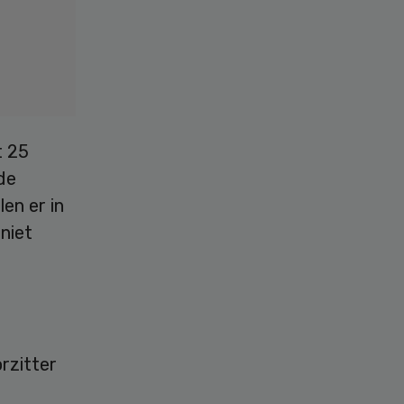
t 25
de
len er in
niet
rzitter