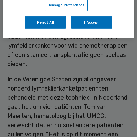
Manage Preferences
maakt het volgens het universitair
ziekenhuis, naar omstandigheden, goed.
Reject All
I Accept
Het gaat om een behandeling voor
patiënten met een agressieve vorm van
lymfeklierkanker voor wie chemotherapieën
of een stamceltransplantatie geen soelaas
bieden.
In de Verenigde Staten zijn al ongeveer
honderd lymfeklierkanketpatiënnten
behandeld met deze techniek. In Nederland
gaat het om vier patiënten. Tom van
Meerten, hematoloog bij het UMCG,
verwacht dat er nu snel andere patiënten
zullen volgen. “Het is op dit moment een