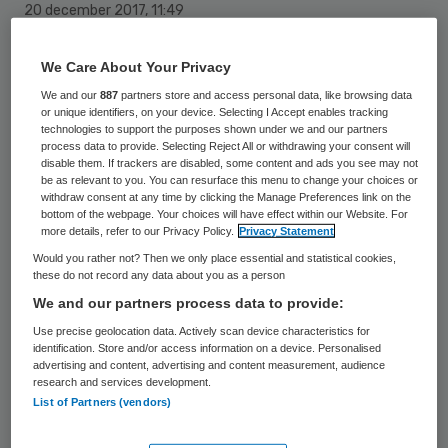
20 december 2017
,
11:49
21 keer gelezen
We Care About Your Privacy
Er is meer hoop op genezing voor patiënten
We and our
887
partners store and access personal data, like browsing data
or unique identifiers, on your device. Selecting I Accept enables tracking
met de ernstige ziekte lymfeklierkanker. Na
technologies to support the purposes shown under we and our partners
process data to provide. Selecting Reject All or withdrawing your consent will
het AMC in Amsterdam en het UMC
disable them. If trackers are disabled, some content and ads you see may not
be as relevant to you. You can resurface this menu to change your choices or
Utrecht, heeft nu ook UMC Groningen een
withdraw consent at any time by clicking the Manage Preferences link on the
patiënt succesvol behandeld met een
bottom of the webpage. Your choices will have effect within our Website. For
more details, refer to our Privacy Policy.
Privacy Statement
nieuwe experimentele therapie. Daarbij
Would you rather not? Then we only place essential and statistical cookies,
worden de afweercellen van de patiënt
these do not record any data about you as a person
We and our partners process data to provide:
genetisch veranderd.
Use precise geolocation data. Actively scan device characteristics for
identification. Store and/or access information on a device. Personalised
Volgens de wetenschappers zijn de cellen
advertising and content, advertising and content measurement, audience
zodanig aangepast dat ze de
research and services development.
List of Partners (vendors)
lymfeklierkankercellen herkennen en
vernietigen. En met succes. De patiënt