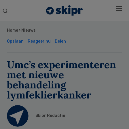
Search
this
Secondary
website
Sidebar
Home
›
Nieuws
Opslaan
Reageer nu
Delen
Umc’s experimenteren
met nieuwe
behandeling
lymfeklierkanker
Skipr Redactie