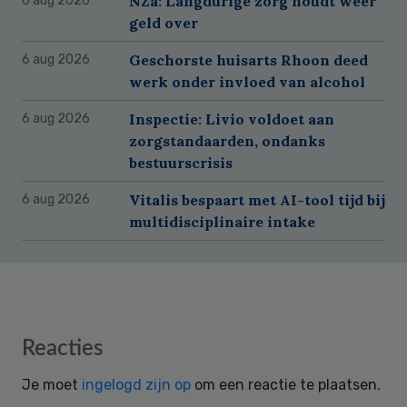
NZa: Langdurige zorg houdt weer
6 aug 2026
geld over
Geschorste huisarts Rhoon deed
6 aug 2026
werk onder invloed van alcohol
Inspectie: Livio voldoet aan
6 aug 2026
zorgstandaarden, ondanks
bestuurscrisis
Vitalis bespaart met AI-tool tijd bij
6 aug 2026
multidisciplinaire intake
Reader
Reacties
Interactions
Je moet
ingelogd zijn op
om een reactie te plaatsen.