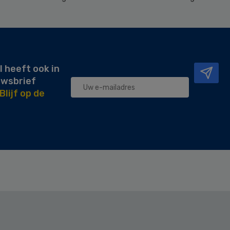
l heeft ook in
uwsbrief
Blijf op de