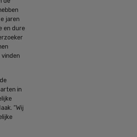
n de
 hebben
e jaren
e en dure
derzoeker
nen
 vinden
ide
arten in
lijke
aak. “Wij
lijke