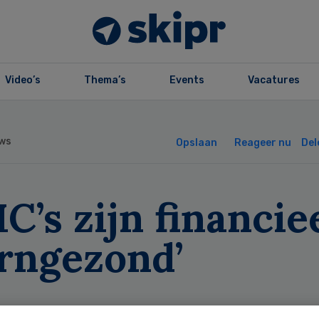
Video’s
Thema’s
Events
Vacatures
ws
Opslaan
Reageer nu
Del
’s zijn financie
erngezond’