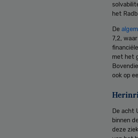
solvabili
het Radb
De
algem
7,2, waar
financiël
met het 
Bovendie
ook op ee
Herinr
De acht 
binnen de
deze zie