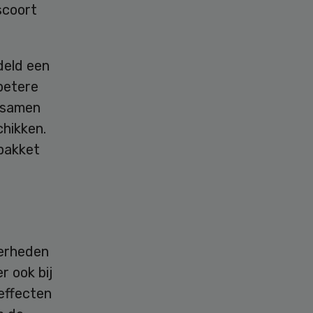
scoort
deld een
betere
n samen
hikken.
pakket
kerheden
r ook bij
effecten