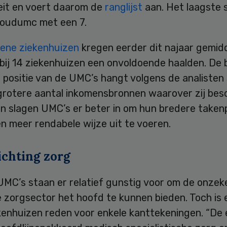
teit en voert daarom de
ranglijst
aan. Het laagste 
oudumc met een 7.
ene ziekenhuizen
kregen eerder dit najaar gemid
bij 14 ziekenhuizen een onvoldoende haalden. De 
e positie van de UMC’s hangt volgens de analiste
grotere aantal inkomensbronnen waarover zij besc
n slagen UMC’s er beter in om hun bredere taken
n meer rendabele wijze uit te voeren.
ichting zorg
UMC’s staan er relatief gunstig voor om de onze
 zorgsector het hoofd te kunnen bieden. Toch is e
kenhuizen reden voor enkele kanttekeningen. “De 