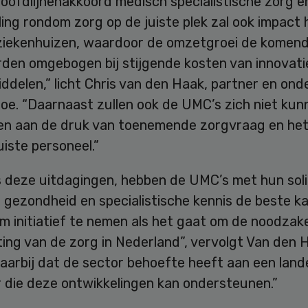
oofdlijnenakkoord medisch specialistische zorg e
ing rondom zorg op de juiste plek zal ook impact
ziekenhuizen, waardoor de omzetgroei de komend
den omgebogen bij stijgende kosten van innovati
ddelen,” licht Chris van den Haak, partner en on
toe. “Daarnaast zullen ook de UMC’s zich niet kun
en aan de druk van toenemende zorgvraag en het
uiste personeel.”
 deze uitdagingen, hebben de UMC’s met hun sol
e gezondheid en specialistische kennis de beste ka
 initiatief te nemen als het gaat om de noodzake
ting van de zorg in Nederland”, vervolgt Van den H
arbij dat de sector behoefte heeft aan een lande
r die deze ontwikkelingen kan ondersteunen.”