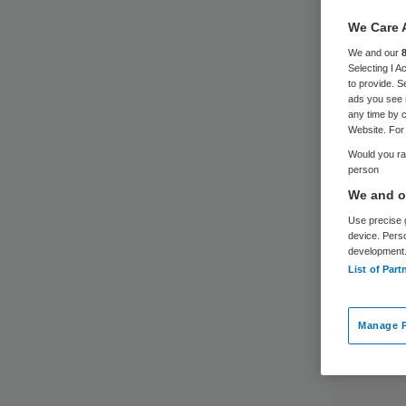
We Care 
We and our
Selecting I 
to provide. S
ads you see 
any time by c
Website. For 
Would you rat
person
We and ou
Use precise g
device. Pers
development
List of Part
Manage P