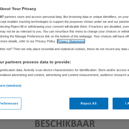
Samira Ahli
7 november 2018
,
14:24
39 keer gelezen
About Your Privacy
887
partners store and access personal data, like browsing data or unique identifiers, on your
Accept enables tracking technologies to support the purposes shown under we and our partne
electing Reject All or withdrawing your consent will disable them. If trackers are disabled, so
may not be as relevant to you. You can resurface this menu to change your choices or withd
licking the Manage Preferences link on the bottom of the webpage. Your choices will have eff
more details, refer to our Privacy Policy.
Privacy Statement
her not? Then we only place essential and statistical cookies, these do not record any data
r partners process data to provide:
eolocation data. Actively scan device characteristics for identification. Store and/or access 
onalised advertising and content, advertising and content measurement, audience research 
.
ners (vendors)
references
Reject All
I 