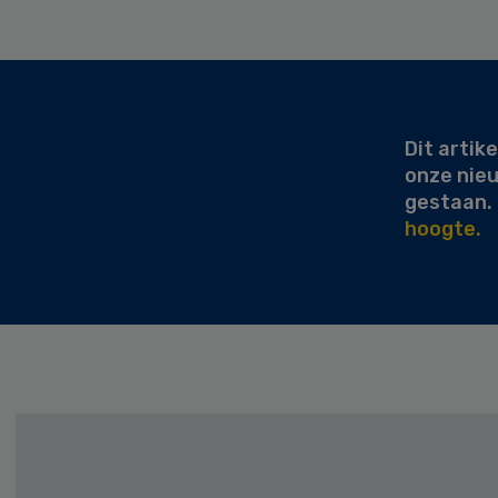
Secondary
Sidebar
Dit artike
onze nie
gestaan.
hoogte.