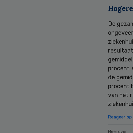
Hogere
De gezam
ongeveer
ziekenhu
resultaat
gemiddeld
procent. 
de gemidd
procent b
van het r
ziekenhui
Reageer op d
Meer over: