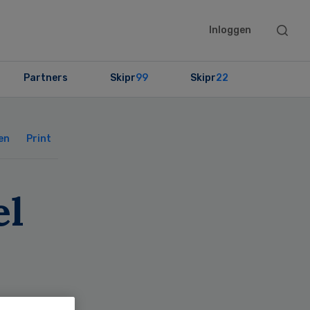
Searc
Inloggen
this
websit
Partners
Skipr
99
Skipr
22
Primary
Sidebar
en
Print
el