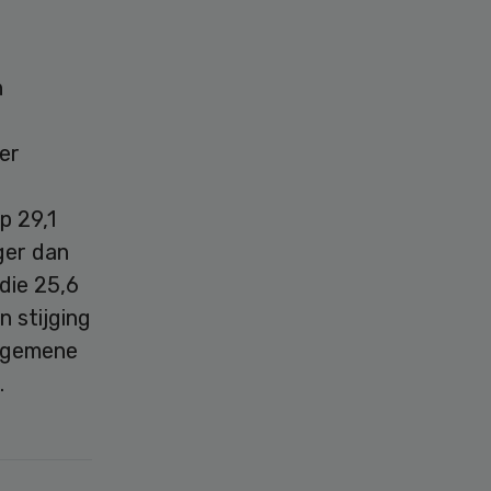
n
er
p 29,1
ger dan
die 25,6
n stijging
algemene
.