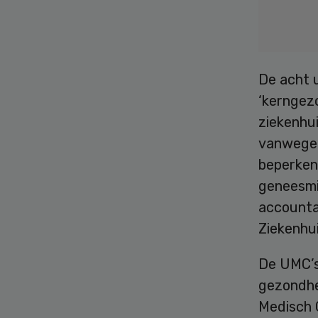
De acht u
‘kerngezo
ziekenhui
vanwege 
beperken
geneesmid
accounta
Ziekenhu
De UMC’s
gezondhei
Medisch 