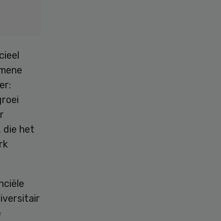
cieel
emene
er:
roei
r
 die het
rk
nciële
iversitair
e