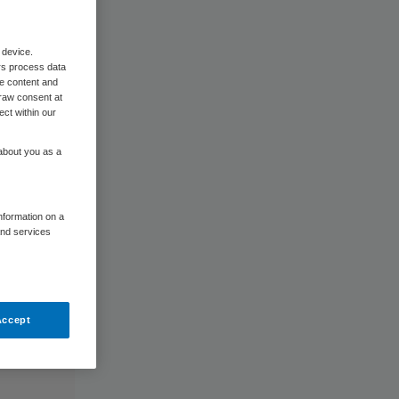
 device.
rs process data
me content and
raw consent at
ect within our
 about you as a
information on a
and services
Accept