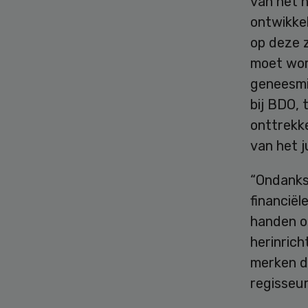
van het h
ontwikkel
op deze 
moet wor
geneesmi
bij BDO, 
onttrekk
van het j
“Ondanks
financiël
handen om
herinrich
merken da
regisseu