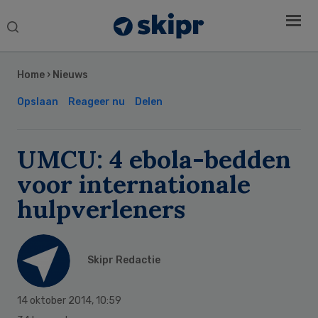
Search
this
Secondary
website
Sidebar
Home
›
Nieuws
Opslaan
Reageer nu
Delen
UMCU: 4 ebola-bedden
voor internationale
hulpverleners
Skipr Redactie
14 oktober 2014
,
10:59