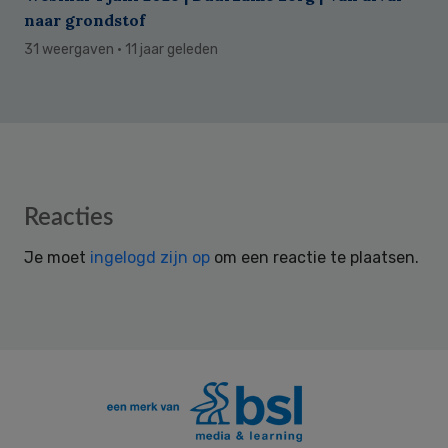
naar grondstof
31 weergaven
· 11 jaar geleden
Reader
Reacties
Interactions
Je moet
ingelogd zijn op
om een reactie te plaatsen.