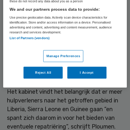
these do not record any data about you as a person
Ontwikkelingssamenwerking dinsdag aan de
We and our partners process data to provide:
Tweede Kamer geschreven. Ook zijn
Use precise geolocation data. Actively scan device characteristics for
maatregelen genomen om Nederlanders
identification. Store and/or access information on a device. Personalised
advertising and content, advertising and content measurement, audience
met ebola-symptomen te kunnen
research and services development.
List of Partners (vendors)
terughalen. Zo is met de Amerikanen
afgesproken dat daarvoor een
Manage Preferences
evacuatievliegtuig kan worden gebruikt.
Reject All
I Accept
Repatriëring
Het kabinet vindt het belangrijk dat er meer
hulpverleners naar het getroffen gebied in
Liberia, Sierra Leone en Guinee gaan “en
spant zich daarom in voor het bieden van
eventuele repatriëring”, schrijft Ploumen.