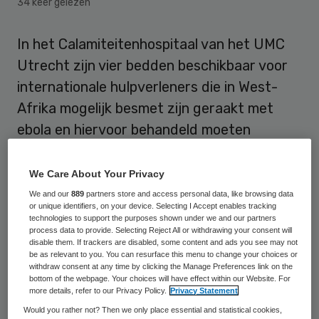
34 keer gelezen
In het Calamiteitenhospitaal van het UMC
Utrecht zijn vier bedden beschikbaar voor
internationale hulpverleners die in West-
Afrika mogelijk besmet zijn geraakt met
ebola en hiervoor behandeld moeten
worden.
We Care About Your Privacy
Nederland heeft de opvangplekken
We and our
889
partners store and access personal data, like browsing data
beschikbaar gesteld als onderdeel van een
or unique identifiers, on your device. Selecting I Accept enables tracking
technologies to support the purposes shown under we and our partners
Europese medische evacuatiecapaciteit.
process data to provide. Selecting Reject All or withdrawing your consent will
disable them. If trackers are disabled, some content and ads you see may not
be as relevant to you. You can resurface this menu to change your choices or
withdraw consent at any time by clicking the Manage Preferences link on the
Evacuatievliegtuig
bottom of the webpage. Your choices will have effect within our Website. For
more details, refer to our Privacy Policy.
Privacy Statement
Dat heeft minister Lilianne Ploumen van
Would you rather not? Then we only place essential and statistical cookies,