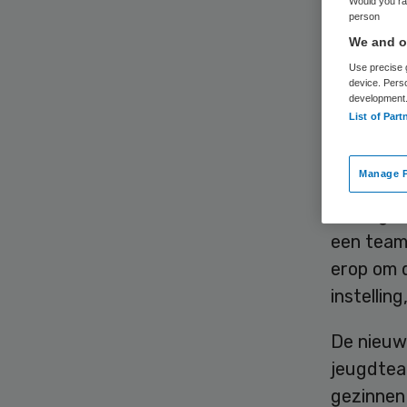
je
Would you rat
person
We and ou
Use precise g
device. Pers
development
List of Part
Manage P
De gemee
buurtger
een team
erop om d
instellin
De nieuwe
jeugdtea
gezinnen 