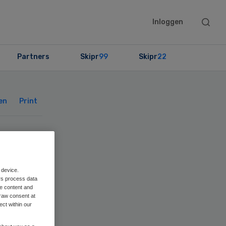
Searc
Inloggen
this
websit
Partners
Skipr
99
Skipr
22
Primary
Sidebar
en
Print
 device.
rs process data
me content and
raw consent at
ect within our