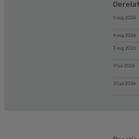
Gerela
5 aug 2026
4 aug 2026
3 aug 2026
31 jul 2026
30 jul 2026
Reader