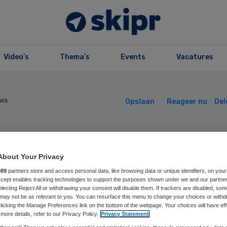
Video’s
Thema’s
Events
Vacatures
ws
Opslaan
Reageer nu
Del
recht begint met
About Your Privacy
urtgerichte
889
partners store and access personal data, like browsing data or unique identifiers, on your
Accept enables tracking technologies to support the purposes shown under we and our partne
electing Reject All or withdrawing your consent will disable them. If trackers are disabled, so
cialistische
may not be as relevant to you. You can resurface this menu to change your choices or withd
licking the Manage Preferences link on the bottom of the webpage. Your choices will have eff
more details, refer to our Privacy Policy.
Privacy Statement