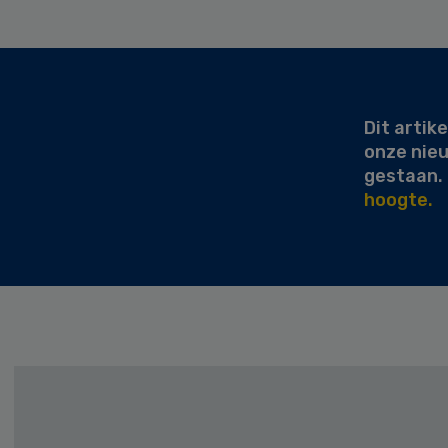
Secondary
Sidebar
Dit artike
onze nie
gestaan.
hoogte.