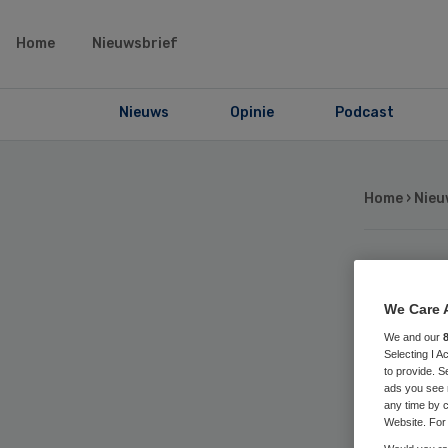
Home
Nieuwsbrief
Nieuws
Opinie
Podcast
Home
›
Nieu
Ut
We Care 
bu
We and our
Selecting I 
to provide. S
spe
ads you see 
any time by c
Website. For 