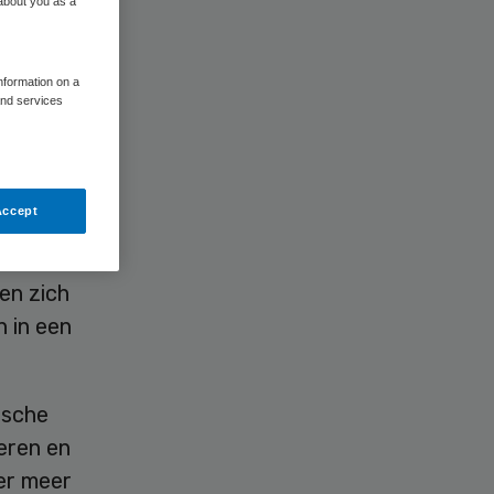
 about you as a
information on a
and services
Accept
ugdhulp
ises in
en zich
n in een
ische
eren en
 er meer