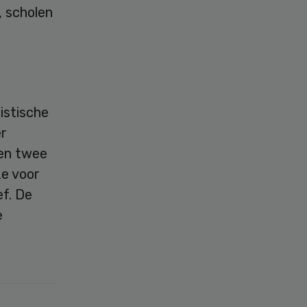
 scholen
istische
er
men twee
e voor
f. De
e