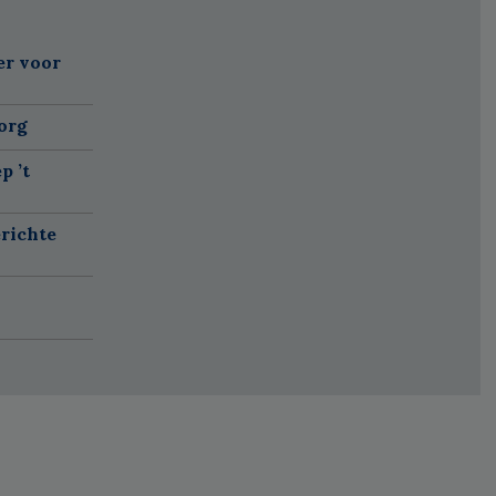
er voor
org
p ’t
richte