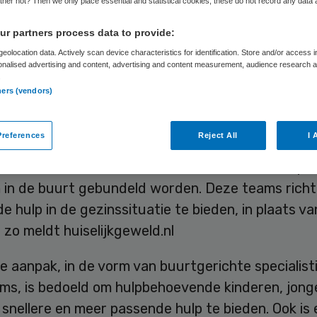
ugdhulp
her not? Then we only place essential and statistical cookies, these do not record any data
r partners process data to provide:
eolocation data. Actively scan device characteristics for identification. Store and/or access 
onalised advertising and content, advertising and content measurement, audience research 
.
Skipr Redactie
30 juli 2019
,
07:59
23 keer gelezen
ners (vendors)
references
Reject All
I 
nte Utrecht gaat vanaf 2020 specialistische je
icht aanbieden. Dat betekent dat meerdere expert
 in de buurt gebundeld worden. Deze teams richt
e hulp in de gezinssituatie te bieden, in plaats va
g, zo meldt huiselijkgeweld.nl
 aanpak, in de vorm van buurtgerichte specialist
ms, is bedoeld om hulpbehoevende kinderen, jong
snellere en meer passende hulp te bieden. Ook is