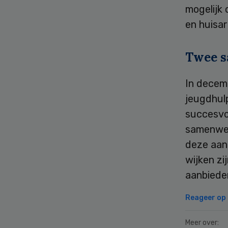
mogelijk
en huisar
Twee 
In decem
jeugdhulp
succesvo
samenwer
deze aan
wijken zi
aanbiede
Reageer op d
Meer over: