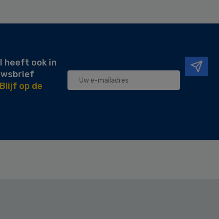
l heeft ook in
uwsbrief
Blijf op de