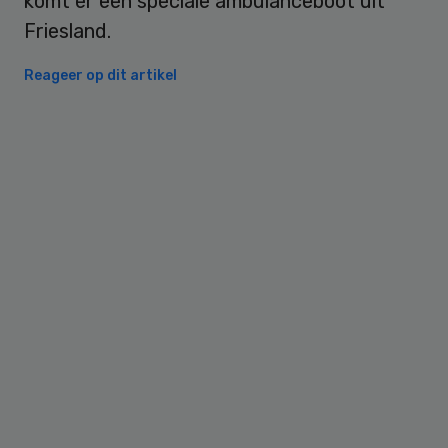
komt er een speciale ambulanceboot uit
Friesland.
Reageer op dit artikel
Primary
Sidebar