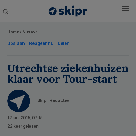
Search
this
Secondary
website
Sidebar
Home
›
Nieuws
Opslaan
Reageer nu
Delen
Utrechtse ziekenhuizen
klaar voor Tour-start
Skipr Redactie
12 juni 2015
,
07:15
22 keer gelezen