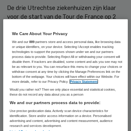
De drie Utrechtse ziekenhuizen zijn klaar
voor de start van de Tour de France op 2
juli. Het aantal parate ambulances wordt
verdrievoudigd tot 34 en In het UMC
We Care About Your Privacy
Utrecht staat het noodhospitaal paraat.
We and our
889
partners store and access personal data, like browsing data
or unique identifiers, on your device. Selecting I Accept enables tracking
technologies to support the purposes shown under we and our partners
Utrecht verwacht tijdens de Grand Départ
process data to provide. Selecting Reject All or withdrawing your consent will
disable them. If trackers are disabled, some content and ads you see may not
een toestroom van 700 duizend mensen. De
be as relevant to you. You can resurface this menu to change your choices or
withdraw consent at any time by clicking the Manage Preferences link on the
wegen rond het UMC Utrecht, het
bottom of the webpage. Your choices will have effect within our Website. For
more details, refer to our Privacy Policy.
Privacy Statement
Diakonessenhuis en het St. Antonius
Would you rather not? Then we only place essential and statistical cookies,
Ziekenhuis in Leidsche Rijn zijn in het eerste
these do not record any data about you as a person
weekend in juli afgezet. Langs het
We and our partners process data to provide:
parcours komen controleposten die bij
Use precise geolocation data. Actively scan device characteristics for
identification. Store and/or access information on a device. Personalised
spoed mensen kunnen doorlaten in de
advertising and content, advertising and content measurement, audience
research and services development.
autovrije zones, zomeldt
RTV Utrecht
.