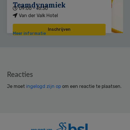
Teamdynamiek
09:00 - 16:30
Van der Valk Hotel
Inschrijven
Meer informatie
Reader
Reacties
Interactions
Je moet
ingelogd zijn op
om een reactie te plaatsen.