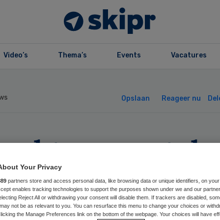
Video’s
Thema’s
Events
Vacatures
ws
Opslaan
Reageer nu
Del
rechtse zorg tek
urzaamheidsakk
About Your Privacy
889
partners store and access personal data, like browsing data or unique identifiers, on your
Accept enables tracking technologies to support the purposes shown under we and our partne
electing Reject All or withdrawing your consent will disable them. If trackers are disabled, so
may not be as relevant to you. You can resurface this menu to change your choices or withd
licking the Manage Preferences link on the bottom of the webpage. Your choices will have eff