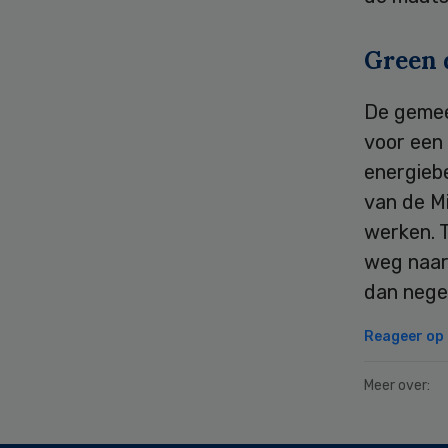
Green 
De gemee
voor een 
energieb
van de M
werken. T
weg naar
dan negen
Reageer op d
Meer over: