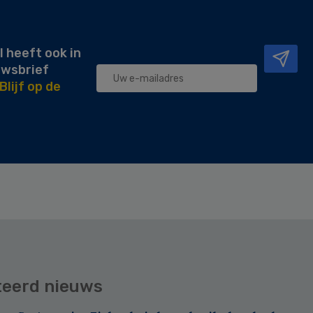
l heeft ook in
uwsbrief
Blijf op de
teerd nieuws