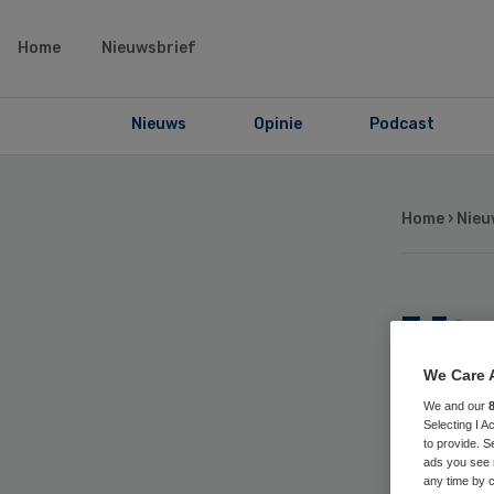
Home
Nieuwsbrief
Nieuws
Opinie
Podcast
Home
›
Nieu
Ut
du
We Care 
We and our
Selecting I 
to provide. S
ads you see 
any time by c