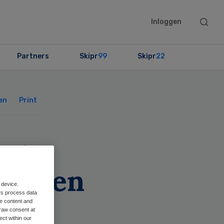
Searc
Inloggen
this
websit
Partners
Skipr
99
Skipr
22
Primary
Sidebar
en
Print
ent
oorden
 device.
rs process data
me content and
raw consent at
ect within our