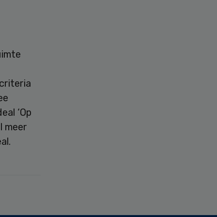
uimte
riteria
ee
deal ‘Op
l meer
al.