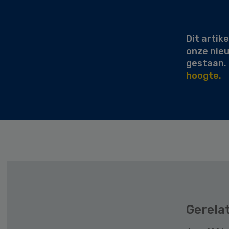
Secondary
Sidebar
Dit artike
onze nie
gestaan.
hoogte.
Gerela