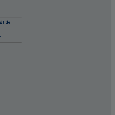
it de
w