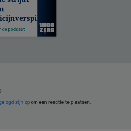
en
cijnverspilling
r de podcast
s
gelogd zijn op
om een reactie te plaatsen.