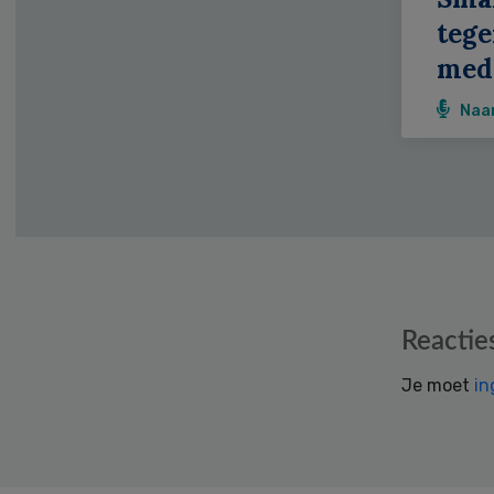
teg
medi
Naa
Reader
Reactie
Interactions
Je moet
in