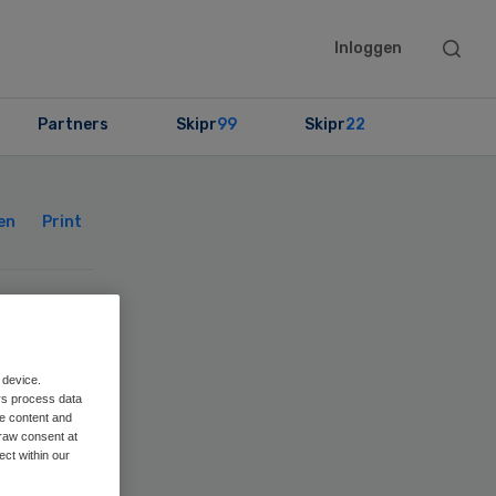
Searc
Inloggen
this
websit
Partners
Skipr
99
Skipr
22
Primary
Sidebar
en
Print
 device.
t
rs process data
me content and
raw consent at
en
ect within our