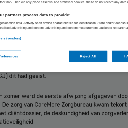
her not? Then we only place essential and statistical cookies, these do not record any data
J
r partners process data to provide:
eolocation data. Actively scan device characteristics for identification. Store and/or access 
onalised advertising and content, advertising and content measurement, audience research 
.
Skipr Redactie
8 mei 2026
,
12:45
1736 keer gelezen
ners (vendors)
references
Reject All
I 
htse zorgaanbieder CareMore Zorgbureau is ges
enen van zorg nadat de Inspectie Gezondheidszor
J) dit had geëist.
n zomer werd de eerste afwijzing afgegeven doo
e. De zorg van CareMore Zorgbureau kwam tekort 
et cliëntdossier, de deskundigheid van zorgverle
tieveiligheid.