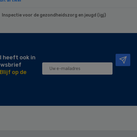
it artikel
Inspectie voor de gezondheidszorg en jeugd (igj)
l heeft ook in
uwsbrief
Blijf op de