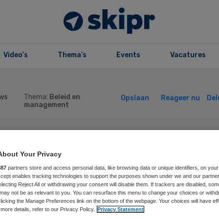
Video’s
Thema’s
Events
Vacatures
ws
Thema:
Beleid en
Opslaan
Reageer nu
Del
management
rechtse
About Your Privacy
887
partners store and access personal data, like browsing data or unique identifiers, on your
rgaanbieder stop
Accept enables tracking technologies to support the purposes shown under we and our partne
electing Reject All or withdrawing your consent will disable them. If trackers are disabled, so
may not be as relevant to you. You can resurface this menu to change your choices or withd
rg na aanwijzing
licking the Manage Preferences link on the bottom of the webpage. Your choices will have eff
more details, refer to our Privacy Policy.
Privacy Statement