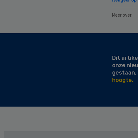
Reageer op d
Meer over:
Secondary
Sidebar
Dit artike
onze nie
gestaan.
hoogte.