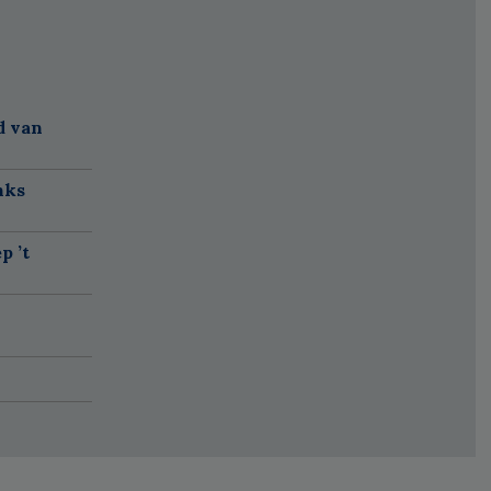
d van
nks
p ’t