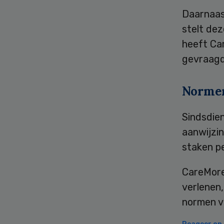
Daarnaas
stelt dez
heeft Car
gevraagd
Norme
Sindsdien
aanwijzi
staken pe
CareMore
verlenen
normen v