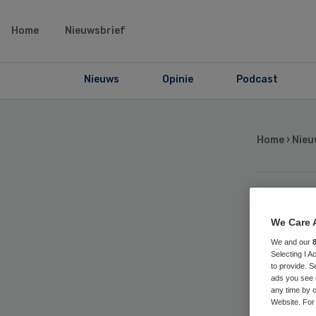
Home
Nieuwsbrief
Nieuws
Opinie
Podcast
Home
›
Nieu
Ut
We Care 
We and our
zo
Selecting I 
to provide. S
ads you see 
zo
any time by c
Website. For 