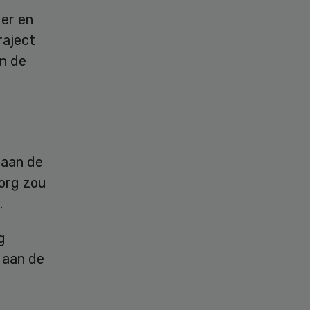
er en
raject
an de
 aan de
zorg zou
.
g
 aan de