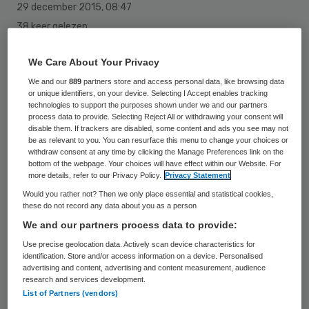
29 december 2015
,
08:47
38 keer gelezen
We Care About Your Privacy
De Universiteit Utrecht en het UMC
We and our
889
partners store and access personal data, like browsing data
starten een groot hersenonderzoek onder
or unique identifiers, on your device. Selecting I Accept enables tracking
kinderen. Dat meldt RTV Utrecht. Zij
technologies to support the purposes shown under we and our partners
process data to provide. Selecting Reject All or withdrawing your consent will
nodigen hiervoor duizenden kinderen en
disable them. If trackers are disabled, some content and ads you see may not
be as relevant to you. You can resurface this menu to change your choices or
zwangere vrouwen in de provincie Utrecht
withdraw consent at any time by clicking the Manage Preferences link on the
bottom of the webpage. Your choices will have effect within our Website. For
uit.
more details, refer to our Privacy Policy.
Privacy Statement
Would you rather not? Then we only place essential and statistical cookies,
Bijzonder is dat het onderzoek bij een deel
these do not record any data about you as a person
van de kinderen voor de geboorte begint,
We and our partners process data to provide:
zo schrijft
RTV Utrecht
. Zo worden al bij
Use precise geolocation data. Actively scan device characteristics for
identification. Store and/or access information on a device. Personalised
twintig en dertig weken zwangerschap
advertising and content, advertising and content measurement, audience
research and services development.
beelden van de hersenen van de foetus
List of Partners (vendors)
gemaakt. Ook na de geboorte blijven deze