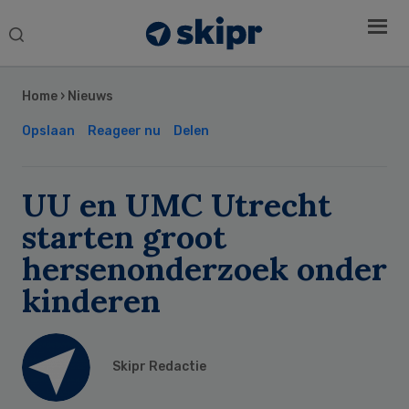
Search
this
Secondary
website
Sidebar
Home
›
Nieuws
Opslaan
Reageer nu
Delen
UU en UMC Utrecht
starten groot
hersenonderzoek onder
kinderen
Skipr Redactie