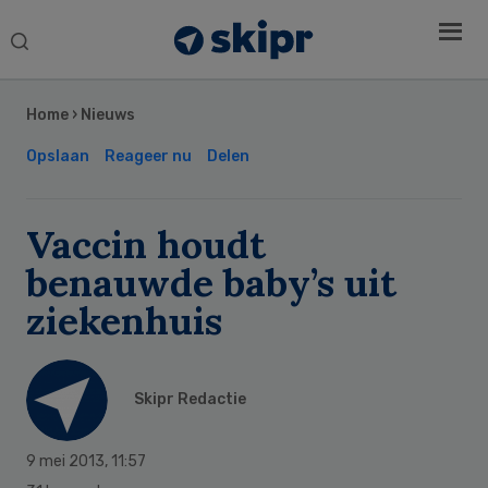
Search
this
Secondary
website
Sidebar
Home
›
Nieuws
Opslaan
Reageer nu
Delen
Vaccin houdt
benauwde baby’s uit
ziekenhuis
Skipr Redactie
9 mei 2013
,
11:57