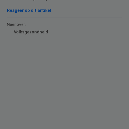
Reageer op dit artikel
Meer over:
Volksgezondheid
Primary
Sidebar