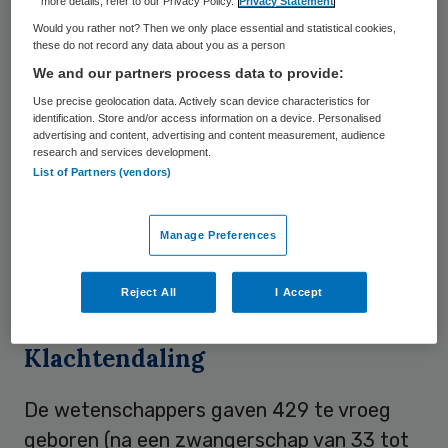
more details, refer to our Privacy Policy.
Privacy Statement
luchtweginfectie die erg op een
Would you rather not? Then we only place essential and statistical cookies,
these do not record any data about you as a person
verkoudheid lijkt maar waarvan de klachten
We and our partners process data to provide:
langer aanhouden”, liet een woordvoerder
Use precise geolocation data. Actively scan device characteristics for
weten. De klachten kunnen bovendien een
identification. Store and/or access information on a device. Personalised
advertising and content, advertising and content measurement, audience
voorbode van astma zijn. Veel baby’s raken
research and services development.
geïnfecteerd, waarvan 1 procent wordt
List of Partners (vendors)
opgenomen in het ziekenhuis. Het virus is
daarmee in Nederland de belangrijkste
Manage Preferences
oorzaak van ziekenhuisopnames bij jonge
kinderen.
Reject All
I Accept
Klachtendaling
De wetenschappers gaven 429 te vroeg
geboren (na een zwangerschap van 33 tot