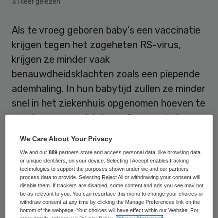
31 keer gelezen
Als te vroeg geboren baby’s een vaccinatie
krijgen tegen het zogeheten RS-virus,
krijgen ze minder vaak
benauwdheidsklachten zoals een piepende
ademhaling. In hun babytijd zullen ze minder
snel in het ziekenhuis opgenomen hoeven te
worden, maar ook later zullen ze minder
snel klachten hebben. Dat meldde het
We Care About Your Privacy
Universitair Medisch Centrum Utrecht
We and our
889
partners store and access personal data, like browsing data
donderdag.
or unique identifiers, on your device. Selecting I Accept enables tracking
technologies to support the purposes shown under we and our partners
process data to provide. Selecting Reject All or withdrawing your consent will
“Onze onderzoekers ontdekten dat
disable them. If trackers are disabled, some content and ads you see may not
be as relevant to you. You can resurface this menu to change your choices or
piepende benauwdheid bij te vroeg geboren
withdraw consent at any time by clicking the Manage Preferences link on the
bottom of the webpage. Your choices will have effect within our Website. For
baby’s meestal door het RS-virus komt, een