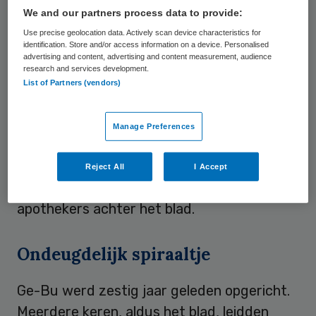
voor het blad te schrappen. Een
We and our partners process data to provide:
bezwaarprocedure daartegen leverde niets
Use precise geolocation data. Actively scan device characteristics for
op.
identification. Store and/or access information on a device. Personalised
advertising and content, advertising and content measurement, audience
research and services development.
Door het verdwijnen van Ge-Bu “worden
List of Partners (vendors)
huisartsen, de belangrijkste verstrekkers
van medicijnen, apothekers en specialisten
Manage Preferences
nog meer afhankelijk van eenzijdige
informatie van de farmaceutische
Reject All
I Accept
industrie”, zo stelt de groep medici en
apothekers achter het blad.
Ondeugdelijk spiraaltje
Ge-Bu werd zestig jaar geleden opgericht.
Meerdere keren, aldus het blad, leidden