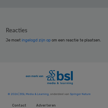
Reader
Reacties
Interactions
Je moet
ingelogd zijn op
om een reactie te plaatsen.
© 2026 | BSL Media & Learning
, onderdeel van
Springer Nature
Contact
Adverteren