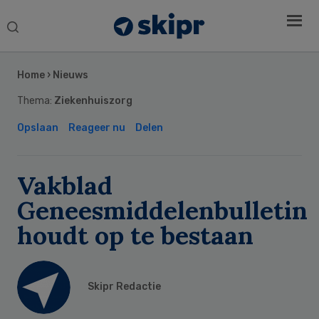
Search
this
Secondary
website
Sidebar
Home
›
Nieuws
Thema:
Ziekenhuiszorg
Opslaan
Reageer nu
Delen
Vakblad
Geneesmiddelenbulletin
houdt op te bestaan
Skipr Redactie