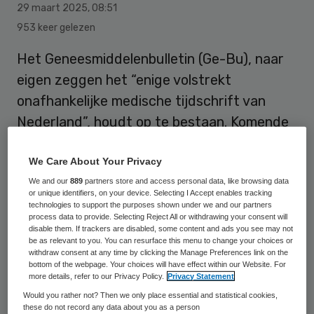
29 maart 2025
,
08:51
953 keer gelezen
Het Geneesmiddelenbulletin (Ge-Bu), naar
eigen zeggen het “enige volstrekt
onafhankelijke medische tijdschrift van
Nederland”, houdt op te bestaan. Komende
zomer verschijnt de laatste editie, laat het
We Care About Your Privacy
tijdschrift weten in een verklaring.
We and our
889
partners store and access personal data, like browsing data
or unique identifiers, on your device. Selecting I Accept enables tracking
technologies to support the purposes shown under we and our partners
Het bestuur van de stichting achter het
process data to provide. Selecting Reject All or withdrawing your consent will
disable them. If trackers are disabled, some content and ads you see may not
tijdschrift heeft tot stoppen moeten
be as relevant to you. You can resurface this menu to change your choices or
besluiten. Vorig jaar werd bekend dat het
withdraw consent at any time by clicking the Manage Preferences link on the
bottom of the webpage. Your choices will have effect within our Website. For
ministerie van Volksgezondheid, Welzijn en
more details, refer to our Privacy Policy.
Privacy Statement
Sport (VWS) heeft besloten de subsidie
Would you rather not? Then we only place essential and statistical cookies,
these do not record any data about you as a person