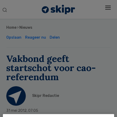
Search
this
Secondary
website
Sidebar
Home
›
Nieuws
Opslaan
Reageer nu
Delen
Vakbond geeft
startschot voor cao-
referendum
Skipr Redactie
31 mei 2012
,
07:05