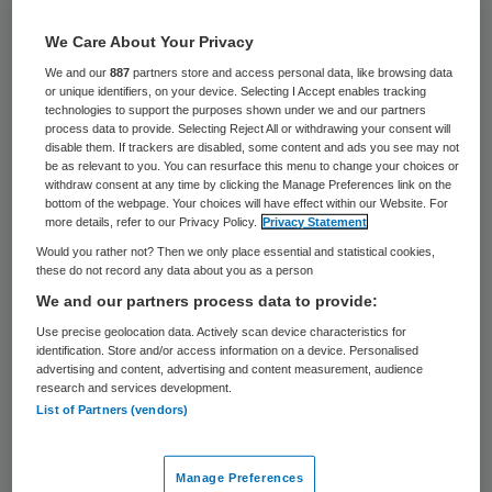
39 keer gelezen
We Care About Your Privacy
Vakbond Abvakabo FNV is een
We and our
887
partners store and access personal data, like browsing data
or unique identifiers, on your device. Selecting I Accept enables tracking
referendumcampagne gestart rond de
technologies to support the purposes shown under we and our partners
onlangs gesloten cao voor de verzorging,
process data to provide. Selecting Reject All or withdrawing your consent will
disable them. If trackers are disabled, some content and ads you see may not
verpleging en thuiszorg. Met het
be as relevant to you. You can resurface this menu to change your choices or
withdraw consent at any time by clicking the Manage Preferences link on the
referendum wil de vakbond het draagvlak
bottom of the webpage. Your choices will have effect within our Website. For
more details, refer to our Privacy Policy.
Privacy Statement
voor deze cao in kaart brengen.
Would you rather not? Then we only place essential and statistical cookies,
these do not record any data about you as a person
Abvakabo FNV is
fel gekant tegen de
We and our partners process data to provide:
nieuwe cao
en heeft om deze reden het
Use precise geolocation data. Actively scan device characteristics for
akkoord niet getekend. Volgens de vakbond
identification. Store and/or access information on a device. Personalised
advertising and content, advertising and content measurement, audience
doet het cao-akkoord niets aan nijpende
research and services development.
List of Partners (vendors)
problemen rond werkdruk, flexibilisering en
kwaliteit van zorg.
Manage Preferences