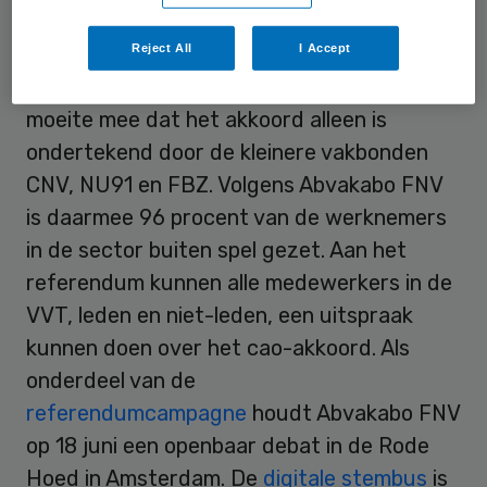
Buiten spel
Reject All
I Accept
Daarnaast heeft Abvakabo FNV er grote
moeite mee dat het akkoord alleen is
ondertekend door de kleinere vakbonden
CNV, NU91 en FBZ. Volgens Abvakabo FNV
is daarmee 96 procent van de werknemers
in de sector buiten spel gezet. Aan het
referendum kunnen alle medewerkers in de
VVT, leden en niet-leden, een uitspraak
kunnen doen over het cao-akkoord. Als
onderdeel van de
referendumcampagne
houdt Abvakabo FNV
op 18 juni een openbaar debat in de Rode
Hoed in Amsterdam. De
digitale stembus
is