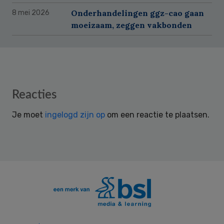
Onderhandelingen ggz-cao gaan
8 mei 2026
moeizaam, zeggen vakbonden
Reader
Reacties
Interactions
Je moet
ingelogd zijn op
om een reactie te plaatsen.