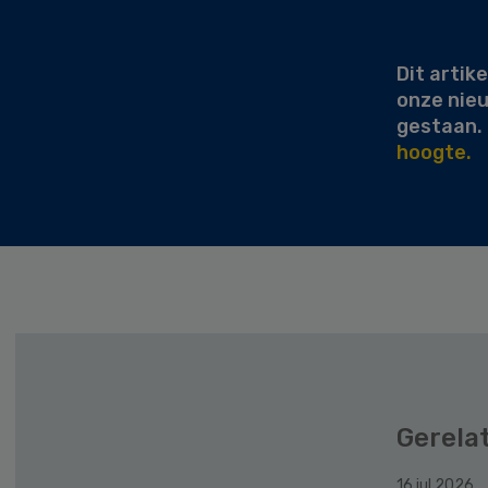
Sidebar
Dit artike
onze nie
gestaan.
hoogte.
Gerela
16 jul 2026