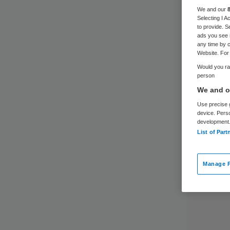
We and our
Selecting I 
to provide. S
ads you see 
any time by c
Website. For 
Would you rat
person
We and ou
Use precise g
device. Pers
development
List of Part
Manage P