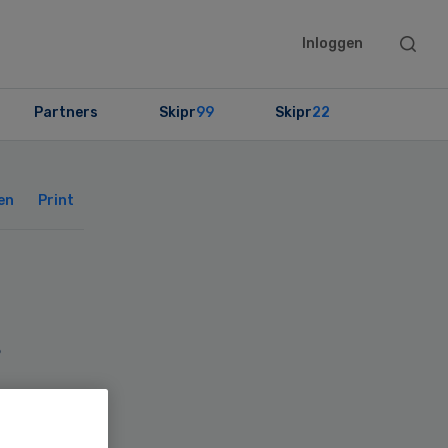
Searc
Inloggen
this
websit
Partners
Skipr
99
Skipr
22
Primary
Sidebar
en
Print