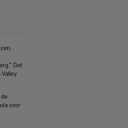
ezen.
org.” Dat
 Valley
 de
nda voor