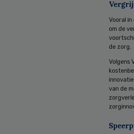
Vergri
Vooral in
om de ver
voortschr
de zorg.
Volgens V
kostenbe
innovatie
van de ma
zorgverle
zorginnov
Speerp