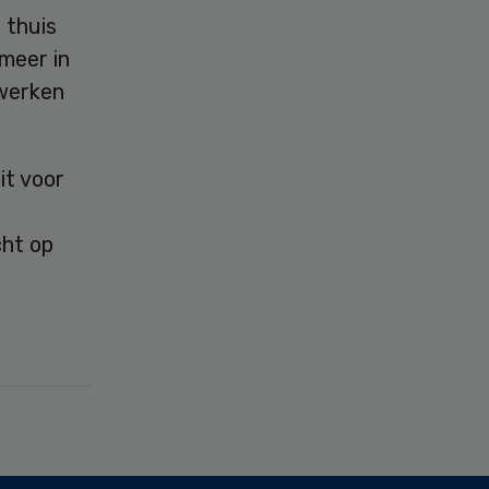
 thuis
meer in
 werken
it voor
cht op