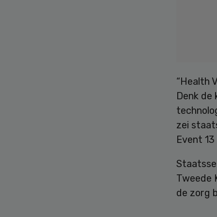
“Health V
Denk de 
technolo
zei staat
Event 13
Staatssec
Tweede K
de zorg 