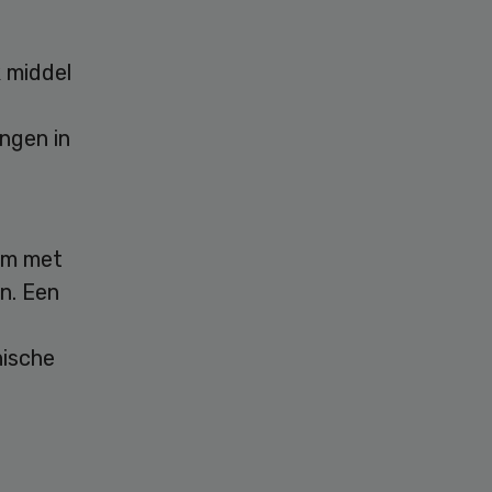
k middel
ngen in
 om met
n. Een
nische