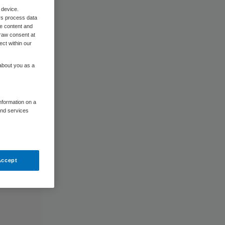
 device.
rs process data
me content and
raw consent at
ect within our
 about you as a
information on a
and services
Accept