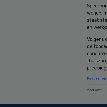
Speerpunt
wonen, mi
staat ste
en werkge
Volgens d
de topse
concurren
thuiszor
precisie
Reageer op d
Meer over:
Secondary