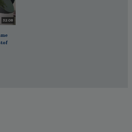
32:08
zame
stof