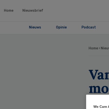
Home
Nieuwsbrief
Nieuws
Opinie
Podcast
Home
›
Nieu
Van
mo
opl
We Care 