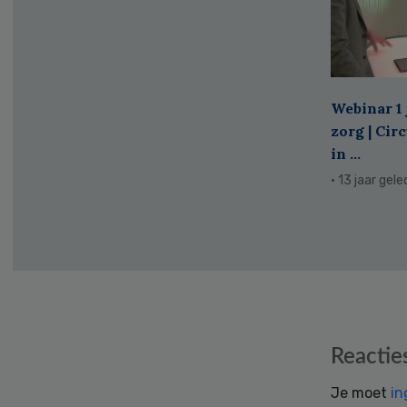
Webinar 1 
zorg | Cir
in ...
· 13 jaar gel
Reader
Reactie
Interactions
Je moet
in