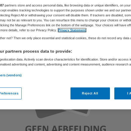
887
partners store and access personal data, like browsing data or unique identifiers, on your
Accept enables tracking technologies to support the purposes shown under we and our partne
electing Reject All or withdrawing your consent will disable them. If trackers are disabled, so
Skipr Redactie
13 maart 2013
,
15:09
31 keer gelezen
may not be as relevant to you. You can resurface this menu to change your choices or withd
licking the Manage Preferences link on the bottom of the webpage. Your choices will have eff
more details, refer to our Privacy Policy.
Privacy Statement
her not? Then we only place essential and statistical cookies, these do not record any data
r partners process data to provide:
eolocation data. Actively scan device characteristics for identification. Store and/or access 
onalised advertising and content, advertising and content measurement, audience research 
.
ners (vendors)
references
Reject All
I 