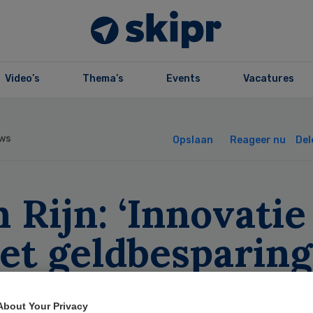
Video’s
Thema’s
Events
Vacatures
ws
Opslaan
Reageer nu
Del
 Rijn: ‘Innovatie
et geldbesparing
everen’
About Your Privacy