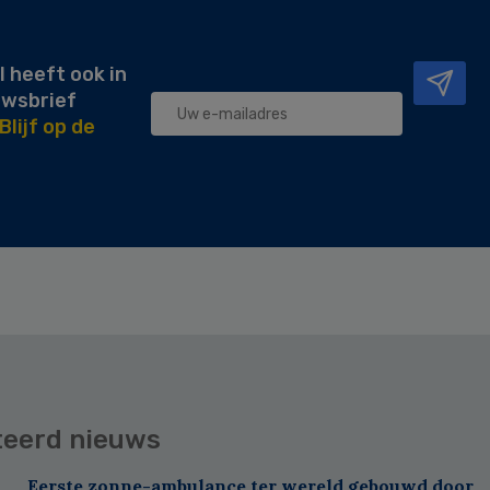
l heeft ook in
uwsbrief
Blijf op de
teerd nieuws
Eerste zonne-ambulance ter wereld gebouwd door