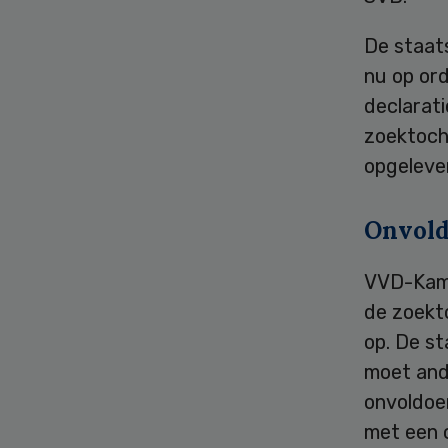
De staat
nu op ord
declarati
zoektocht
opgeleve
Onvol
VVD-Kame
de zoekto
op. De st
moet and
onvoldoen
met een 