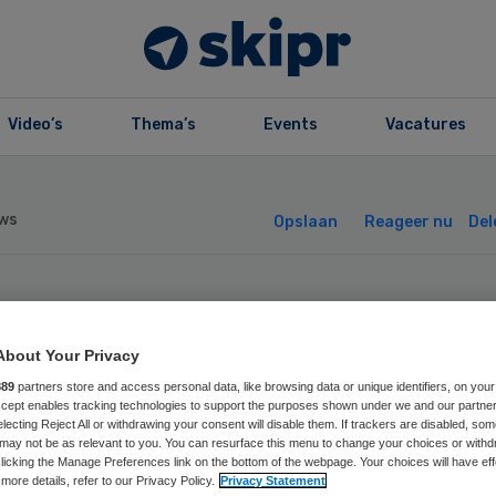
Video’s
Thema’s
Events
Vacatures
ws
Opslaan
Reageer nu
Del
 Rijn: pgb
About Your Privacy
rlopig nog bij S
889
partners store and access personal data, like browsing data or unique identifiers, on your
Accept enables tracking technologies to support the purposes shown under we and our partne
electing Reject All or withdrawing your consent will disable them. If trackers are disabled, so
may not be as relevant to you. You can resurface this menu to change your choices or withd
licking the Manage Preferences link on the bottom of the webpage. Your choices will have eff
more details, refer to our Privacy Policy.
Privacy Statement