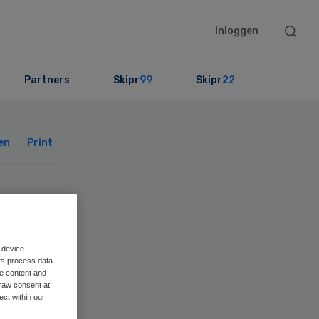
Searc
Inloggen
this
websit
Partners
Skipr
99
Skipr
22
Primary
Sidebar
en
Print
VB
 device.
rs process data
me content and
raw consent at
ect within our