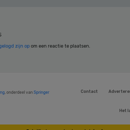
s
gelogd zijn op
om een reactie te plaatsen.
Contact
Advertere
ing
, onderdeel van
Springer
Het l