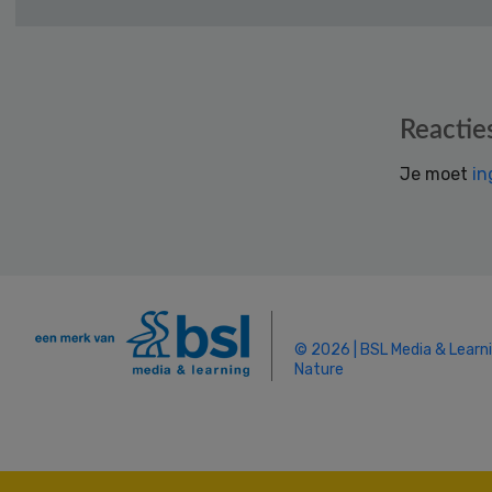
Reader
Reactie
Interactions
Je moet
in
© 2026 | BSL Media & Learn
Nature