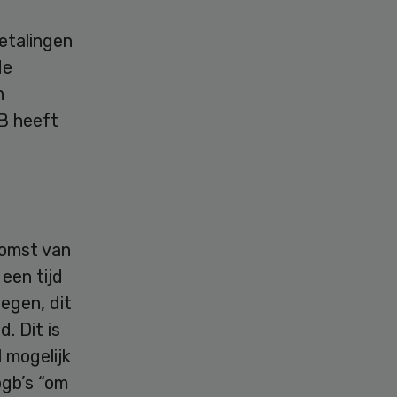
etalingen
de
n
VB heeft
komst van
een tijd
egen, dit
. Dit is
l mogelijk
pgb’s “om