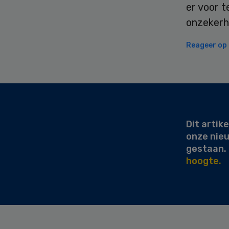
er voor 
onzekerhe
Reageer op d
Secondary
Sidebar
Dit artike
onze nie
gestaan.
hoogte.