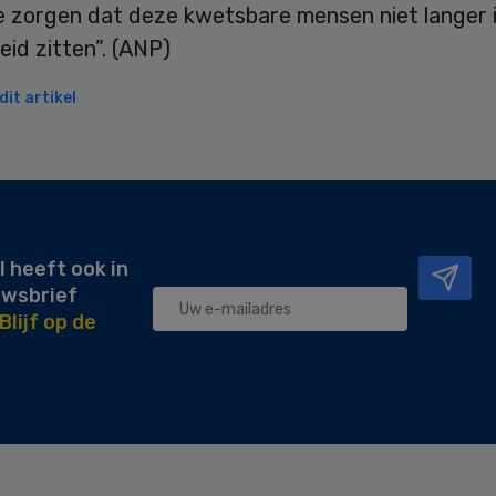
te zorgen dat deze kwetsbare mensen niet langer 
id zitten”. (ANP)
it artikel
l heeft ook in
uwsbrief
Blijf op de