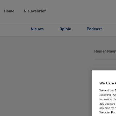
Home
Nieuwsbrief
Nieuws
Opinie
Podcast
Home
›
Nieu
Van
We Care 
voo
We and our
Selecting I 
to provide. S
ads you see 
any time by c
Website. For 