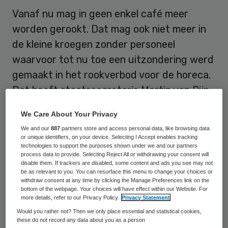
Vanaf nu mag in geen enkel café meer
worden gerookt. Dat mag ook niet meer in
de kleine kroegen zonder personeel
waarvoor tot nu toe een uitzondering werd
gemaakt in het rookverbod voor de horeca.
Dat heeft staatssecretaris Martin van Rijn
(Volksgezondheid) dinsdagavond
We Care About Your Privacy
bekendgemaakt.
We and our
887
partners store and access personal data, like browsing data
or unique identifiers, on your device. Selecting I Accept enables tracking
Aanleiding voor zijn besluit is de uitspraak
technologies to support the purposes shown under we and our partners
process data to provide. Selecting Reject All or withdrawing your consent will
van de Hoge Raad van 10 oktober. Die
disable them. If trackers are disabled, some content and ads you see may not
be as relevant to you. You can resurface this menu to change your choices or
bepaalde dat de huidige uitzondering voor
withdraw consent at any time by clicking the Manage Preferences link on the
kleine cafés ongeldig is, net zoals eerder
bottom of the webpage. Your choices will have effect within our Website. For
more details, refer to our Privacy Policy.
Privacy Statement
het gerechtshof ook al deed.
Would you rather not? Then we only place essential and statistical cookies,
these do not record any data about you as a person