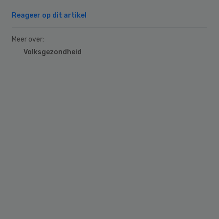
Reageer op dit artikel
Meer over:
Volksgezondheid
Primary
Sidebar