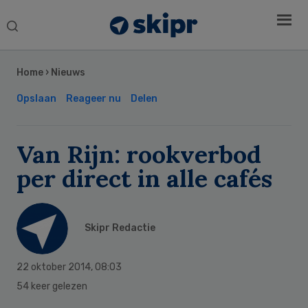
Search
this
Secondary
website
Sidebar
Home
›
Nieuws
Opslaan
Reageer nu
Delen
Van Rijn: rookverbod
per direct in alle cafés
Skipr Redactie
22 oktober 2014
,
08:03
54 keer gelezen