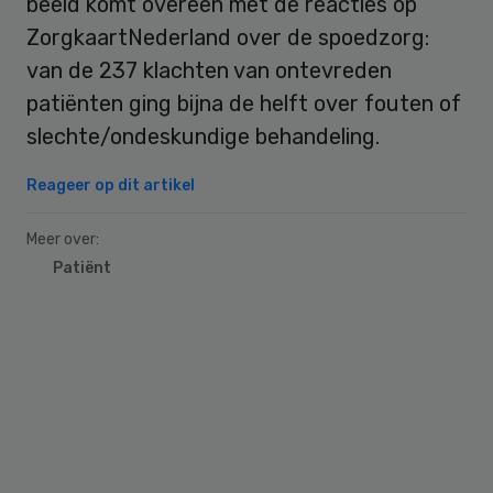
beeld komt overeen met de reacties op
ZorgkaartNederland over de spoedzorg:
van de 237 klachten van ontevreden
patiënten ging bijna de helft over fouten of
slechte/ondeskundige behandeling.
Reageer op dit artikel
Meer over:
Patiënt
Primary
Sidebar