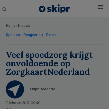
Search
this
Secondary
website
Sidebar
Home
›
Nieuws
Opslaan
Reageer nu
Delen
Veel spoedzorg krijgt
onvoldoende op
ZorgkaartNederland
Skipr Redactie
7 februari 2017
,
09:40