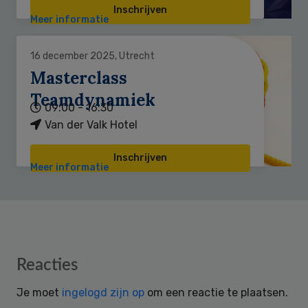
Inschrijven
Meer informatie
16 december 2025, Utrecht
Masterclass
Teamdynamiek
09:00 - 16:30
Van der Valk Hotel
Inschrijven
Meer informatie
Reader
Reacties
Interactions
Je moet
ingelogd zijn op
om een reactie te plaatsen.