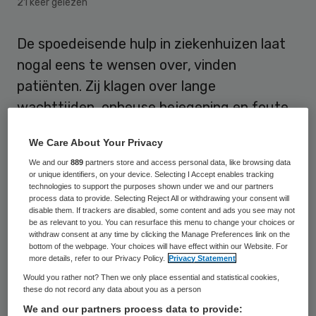
21 keer gelezen
De spoedeisende hulp in ziekenhuizen laat
nogal eens te wensen over, vinden
patiënten. Zij klagen over lange
wachttijden, onheuse bejegening en foute
diagnoses of behandeling. Dit blijkt uit een
We Care About Your Privacy
analyse van ruim duizend meldingen van
We and our
889
partners store and access personal data, like browsing data
patiënten op ZorgkaartNederland.
or unique identifiers, on your device. Selecting I Accept enables tracking
technologies to support the purposes shown under we and our partners
process data to provide. Selecting Reject All or withdrawing your consent will
Dit meldt
Patiëntenfederatie Nederland
.
disable them. If trackers are disabled, some content and ads you see may not
be as relevant to you. You can resurface this menu to change your choices or
withdraw consent at any time by clicking the Manage Preferences link on the
Bijna een kwart van de waarderingen (237
bottom of the webpage. Your choices will have effect within our Website. For
more details, refer to our Privacy Policy.
Privacy Statement
stuks) is negatief. Dat is hoog, want
Would you rather not? Then we only place essential and statistical cookies,
doorgaans geven patiënten ziekenhuiszorg
these do not record any data about you as a person
“een dikke voldoende”, volgens de
We and our partners process data to provide: