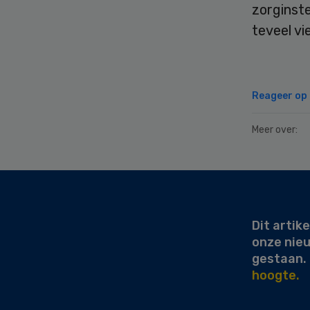
zorginste
teveel v
Reageer op d
Meer over:
Secondary
Sidebar
Dit artike
onze nie
gestaan.
hoogte.