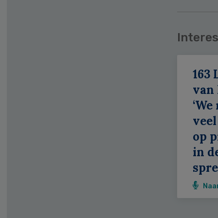
Interes
163 
van
‘We
veel
op p
in d
spr
Naa