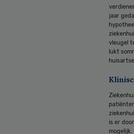
verdienen
jaar ged
hypothee
ziekenhui
vleugel t
lukt som
huisarts
Klinis
Ziekenhu
patiënten
ziekenhui
is er do
mogelijk.