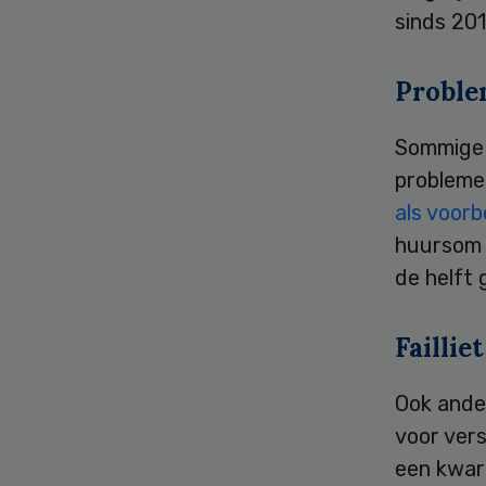
sinds 20
Probl
Sommige z
probleme
als voor
huursom 
de helft 
Failliet
Ook ander
voor ver
een kwar