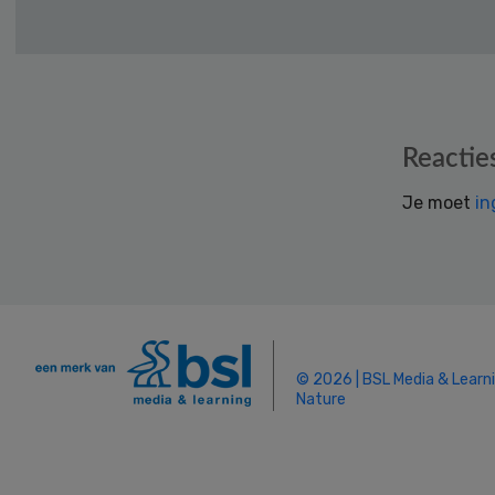
Reader
Reactie
Interactions
Je moet
in
© 2026 | BSL Media & Learn
Nature