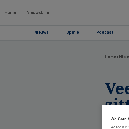
Home
Nieuwsbrief
Nieuws
Opinie
Podcast
Home
›
Nieu
Ve
zit
We Care 
We and our