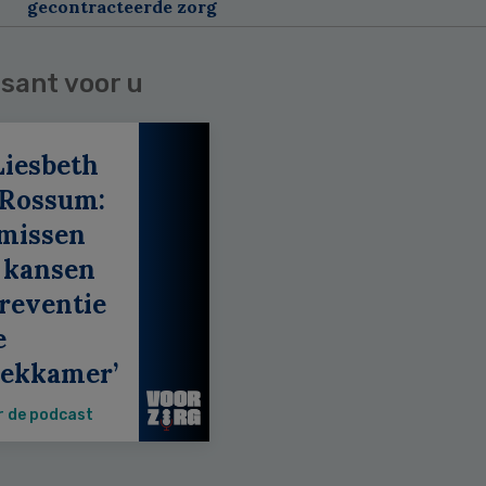
gecontracteerde zorg
sant voor u
Liesbeth
 Rossum:
 missen
 kansen
reventie
e
eekkamer’
r de podcast