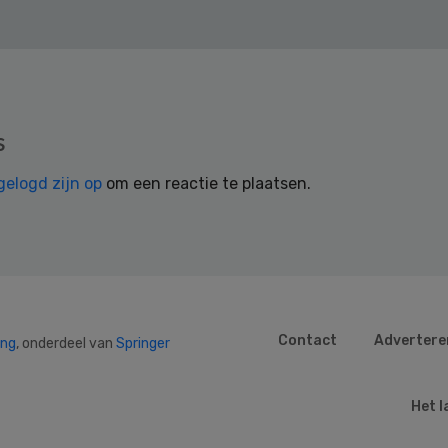
s
gelogd zijn op
om een reactie te plaatsen.
Contact
Advertere
ing
, onderdeel van
Springer
Het l