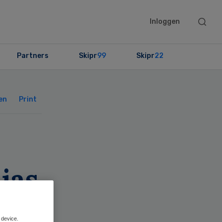
Searc
Inloggen
this
websit
Partners
Skipr
99
Skipr
22
Primary
Sidebar
en
Print
 jas
 device.