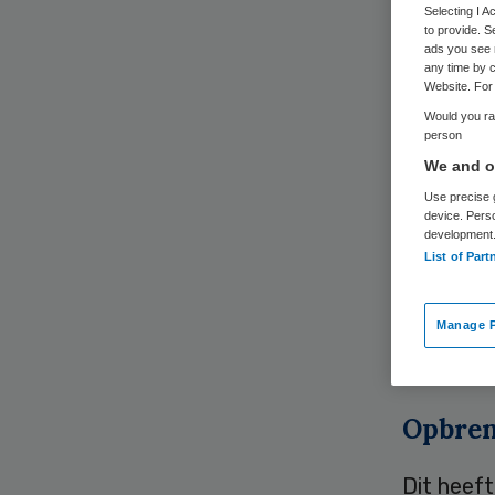
Selecting I 
to provide. S
ads you see 
any time by c
Website. For 
Ziekenhui
Would you rat
ongeveer 
person
We and ou
terwijl d
Use precise g
ziekenhu
device. Pers
probleem
development
List of Part
Dit conc
gezondhe
Manage P
groot beh
Opbren
Dit heef