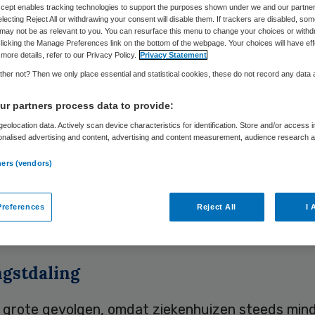
Skipr Redactie
3 januari 2017
,
10:36
66 keer gelezen
Accept enables tracking technologies to support the purposes shown under we and our partne
electing Reject All or withdrawing your consent will disable them. If trackers are disabled, so
may not be as relevant to you. You can resurface this menu to change your choices or withd
licking the Manage Preferences link on the bottom of the webpage. Your choices will have eff
more details, refer to our Privacy Policy.
Privacy Statement
zen geven veel te veel geld uit aan vastgoed. Va
her not? Then we only place essential and statistical cookies, these do not record any data
15 procent van de totale kosten naar de post hui
r partners process data to provide:
it ongeveer 10 tot 12 procent moet zijn. Omdat
eolocation data. Actively scan device characteristics for identification. Store and/or access 
izen steeds minder marges maken, wordt dit een 
onalised advertising and content, advertising and content measurement, audience research 
.
.
ners (vendors)
ludeert ingenieursbureau Arcadis
na onderzoek in
idssector. Ongeveer 40 procent van de ziekenhui
references
Reject All
I 
uisd. In 2010 was dat bijna 20 procent.
gstdaling
t grote gevolgen, omdat ziekenhuizen steeds min