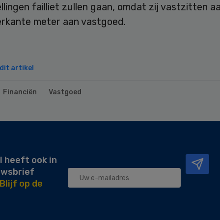
llingen failliet zullen gaan, omdat zij vastzitten a
ierkante meter aan vastgoed.
it artikel
Financiën
Vastgoed
l heeft ook in
uwsbrief
Blijf op de