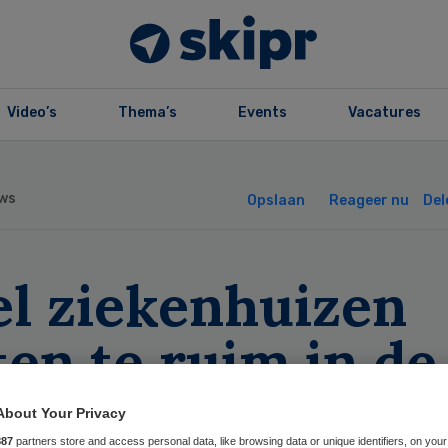
Video’s
Thema’s
Events
Vacatures
ws
Opslaan
Reageer nu
Del
el ziekenhuizen
ten te ruim in de
About Your Privacy
887
partners store and access personal data, like browsing data or unique identifiers, on your