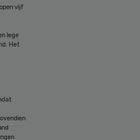
open vijf
en lege
nd. Het
mdat
 Bovendien
and
lingen