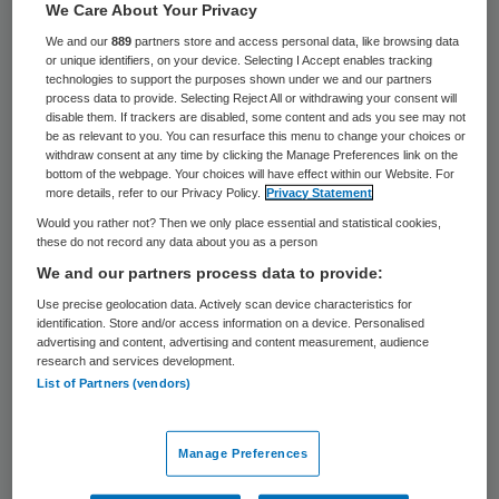
We Care About Your Privacy
Gertjan Veening is de nieuwe
We and our
889
partners store and access personal data, like browsing data
directeur/bestuurder van Stichting Sprank,
or unique identifiers, on your device. Selecting I Accept enables tracking
technologies to support the purposes shown under we and our partners
een landelijke christelijke zorgaanbieder
process data to provide. Selecting Reject All or withdrawing your consent will
disable them. If trackers are disabled, some content and ads you see may not
voor verstandelijk gehandicapten. Hij volgt
be as relevant to you. You can resurface this menu to change your choices or
withdraw consent at any time by clicking the Manage Preferences link on the
Rien Brand op die na negen jaar aftreedt.
bottom of the webpage. Your choices will have effect within our Website. For
Hij gaat als bestuurder bij Profila Zorg in
more details, refer to our Privacy Policy.
Privacy Statement
Would you rather not? Then we only place essential and statistical cookies,
Houten aan de slag.
these do not record any data about you as a person
We and our partners process data to provide:
Loopbaan Veening
Use precise geolocation data. Actively scan device characteristics for
identification. Store and/or access information on a device. Personalised
advertising and content, advertising and content measurement, audience
Veening was tot voor kort regiomanager
research and services development.
List of Partners (vendors)
Oost en portefeuillehouder financiën en
huisvesting bij
Sprank
. De raad van toezicht
Manage Preferences
heeft Veening op basis van deze ervaring en
zijn persoonlijkheid benoemd tot