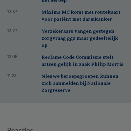
Máxima MC komt met routekaart
13:37
voor patiënt met darmkanker
Verzekeraars vangen gestegen
13:27
zorgvraag ggz maar gedeeltelijk
op
Reclame Code Commissie stelt
12:08
artsen gelijk in zaak Philip Morris
Nieuwe beroepsgroepen kunnen
11:23
zich aanmelden bij Nationale
Zorgreserve
Reader
Reacties