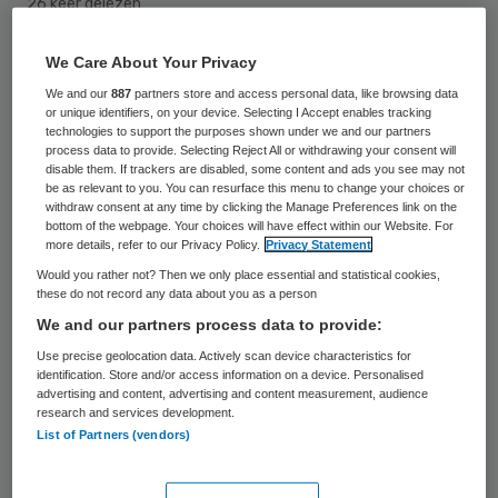
26 keer gelezen
We Care About Your Privacy
Een landelijk onderzoek moet duidelijk
We and our
887
partners store and access personal data, like browsing data
maken hoe het gesteld is met de zorg voor
or unique identifiers, on your device. Selecting I Accept enables tracking
gehandicapten in de nachtelijke uren.
technologies to support the purposes shown under we and our partners
process data to provide. Selecting Reject All or withdrawing your consent will
Vereniging Gehandicaptenzorg Nederland
disable them. If trackers are disabled, some content and ads you see may not
be as relevant to you. You can resurface this menu to change your choices or
(VGN) wil in kaart laten brengen hoe de
withdraw consent at any time by clicking the Manage Preferences link on the
bottom of the webpage. Your choices will have effect within our Website. For
nachtzorg in instellingen is geregeld, of
more details, refer to our Privacy Policy.
Privacy Statement
incidenten gebeuren en in hoeverre
Would you rather not? Then we only place essential and statistical cookies,
these do not record any data about you as a person
daarvan wordt geleerd.
We and our partners process data to provide:
De aanleiding zijn kritische verhalen over
Use precise geolocation data. Actively scan device characteristics for
identification. Store and/or access information on a device. Personalised
toezicht op afstand in het tv-programma
advertising and content, advertising and content measurement, audience
research and services development.
Nieuwsuur
. Zo vertelde de zus van een man
List of Partners (vendors)
die drie jaar geleden ‘s nachts overleed in
een gehandicapteninstelling dat hij pas ’s