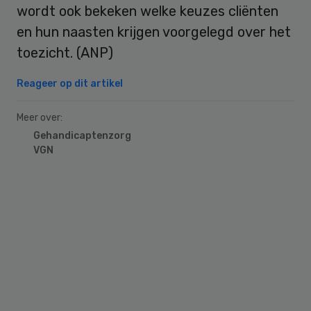
wordt ook bekeken welke keuzes cliënten
en hun naasten krijgen voorgelegd over het
toezicht. (ANP)
Reageer op dit artikel
Meer over:
Gehandicaptenzorg
VGN
Primary
Sidebar