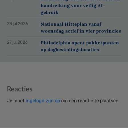
handreiking voor veilig AI-
gebruik
Nationaal Hitteplan vanaf
28 jul 2026
woensdag actief in vier provincies
Philadelphia opent pakketpunten
27 jul 2026
op dagbestedingslocaties
Reader
Reacties
Interactions
Je moet
ingelogd zijn op
om een reactie te plaatsen.