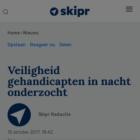
Search
this
Secondary
website
Sidebar
Home
›
Nieuws
Opslaan
Reageer nu
Delen
Veiligheid
gehandicapten in nacht
onderzocht
Skipr Redactie
15 oktober 2017
,
18:42