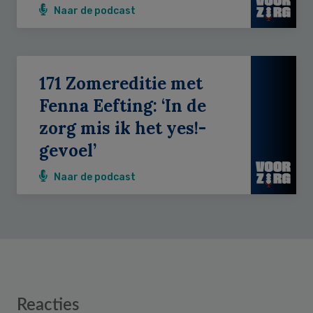
Naar de podcast
171 Zomereditie met
Fenna Eefting: ‘In de
zorg mis ik het yes!-
gevoel’
Naar de podcast
Reader
Reacties