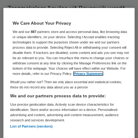
Zorgmakelaar Aquilae uit Beverwijk wordt
door staatssecretaris Marlies Veldhuijzen
We Care About Your Privacy
van Zanten van Volksgezondheid gesloten.
We and our
887
partners store and access personal data, like browsing data
Dat gebeurde volgens een verklaring van
or unique identifiers, on your device. Selecting I Accept enables tracking
technologies to support the purposes shown under we and our partners
haar departement woensdag op advies van
process data to provide. Selecting Reject All or withdrawing your consent will
disable them. If trackers are disabled, some content and ads you see may not
de Inspectie voor de Gezondheidszorg
be as relevant to you. You can resurface this menu to change your choices or
(IGZ).
withdraw consent at any time by clicking the Manage Preferences link on the
bottom of the webpage. Your choices will have effect within our Website. For
more details, refer to our Privacy Policy.
Privacy Statement
Cliënten van
Aquilae
liepen volgens de
IGZ
Would you rather not? Then we only place essential and statistical cookies,
“een hoog tot zeer hoog risico” op het
these do not record any data about you as a person
We and our partners process data to provide:
terrein van psychisch welbevinden,
Use precise geolocation data. Actively scan device characteristics for
bewegingsvrijheid en kwaliteit van
identification. Store and/or access information on a device. Personalised
personeel. De staatssecretaris zag weinig
advertising and content, advertising and content measurement, audience
research and services development.
perspectief voor verbetering.
List of Partners (vendors)