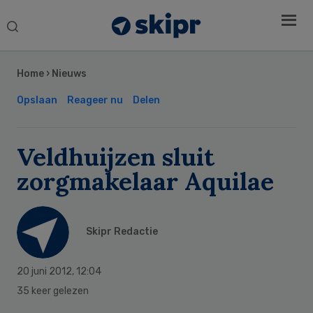
Search
this
Secondary
website
Sidebar
Home
›
Nieuws
Opslaan
Reageer nu
Delen
Veldhuijzen sluit
zorgmakelaar Aquilae
Skipr Redactie
20 juni 2012
,
12:04
35 keer gelezen