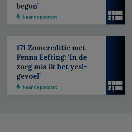
begon’
Naar de podcast
171 Zomereditie met
Fenna Eefting: ‘In de
zorg mis ik het yes!-
gevoel’
Naar de podcast