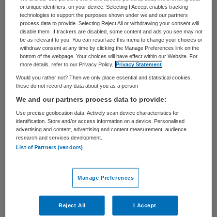
blijkt uit haar beleidsbrief “Vertrouwen in
or unique identifiers, on your device. Selecting I Accept enables tracking
technologies to support the purposes shown under we and our partners
zorg”. Nu staan te vaak “onoverzichtelijke
process data to provide. Selecting Reject All or withdrawing your consent will
en ontoegankelijke” procedures en
disable them. If trackers are disabled, some content and ads you see may not
be as relevant to you. You can resurface this menu to change your choices or
systemen centraal. Om ruimte voor de
withdraw consent at any time by clicking the Manage Preferences link on the
bottom of the webpage. Your choices will have effect within our Website. For
cliënt en zorgverlener te realiseren wil de
more details, refer to our Privacy Policy.
Privacy Statement
staatssecretaris kleinschaligheid stimuleren
Would you rather not? Then we only place essential and statistical cookies,
these do not record any data about you as a person
en interne bureaucratie terugdringen.
We and our partners process data to provide:
Use precise geolocation data. Actively scan device characteristics for
Directe invloed
identification. Store and/or access information on a device. Personalised
advertising and content, advertising and content measurement, audience
research and services development.
De aandacht in zorginstellingen wordt vaak
List of Partners (vendors)
opgeëist door zaken die niet direct met de
zorg voor cliënten en medewerkers te
Manage Preferences
maken hebben, aldus de staatssecretaris.
Ook is er een grote afstand tussen bestuur
Reject All
I Accept