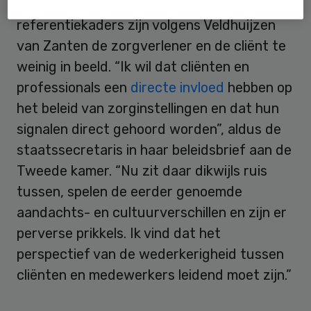
en het primaire proces. Bij de botsing van
referentiekaders zijn volgens Veldhuijzen
van Zanten de zorgverlener en de cliënt te
weinig in beeld. “Ik wil dat cliënten en
professionals een
directe invloed
hebben op
het beleid van zorginstellingen en dat hun
signalen direct gehoord worden”, aldus de
staatssecretaris in haar beleidsbrief aan de
Tweede kamer. “Nu zit daar dikwijls ruis
tussen, spelen de eerder genoemde
aandachts- en cultuurverschillen en zijn er
perverse prikkels. Ik vind dat het
perspectief van de wederkerigheid tussen
cliënten en medewerkers leidend moet zijn.”