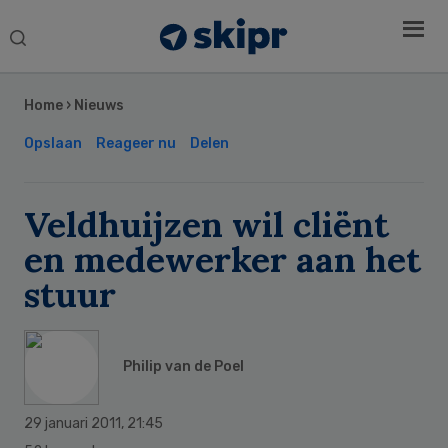
Search
this
Secondary
website
Sidebar
Home
›
Nieuws
Opslaan
Reageer nu
Delen
Veldhuijzen wil cliënt
en medewerker aan het
stuur
Philip van de Poel
29 januari 2011
,
21:45