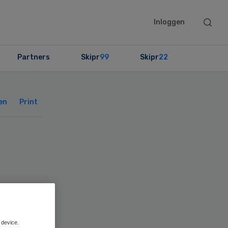
Searc
Inloggen
this
websit
Partners
Skipr
99
Skipr
22
Primary
Sidebar
en
Print
 device.