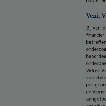
bacteriën
Veni, V
Bij Veni 
financier
betreffe
onderzoe
beoordee
onderdee
Vidi en V
verschill
pas gepr
en Vici i
aangetoo
ontwikke