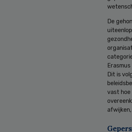
wetensch
De gehon
uiteenlo
gezondhe
organisa
categori
Erasmus M
Dit is vo
beleidsbe
vast hoe
overeenk
afwijken
Gepers