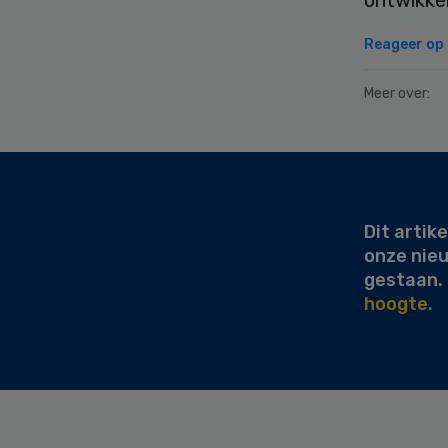
Reageer op d
Meer over:
Secondary
Sidebar
Dit artike
onze nie
gestaan.
hoogte.