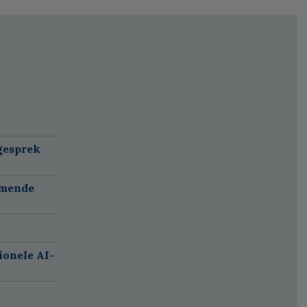
gesprek
omende
ionele AI-