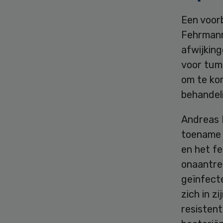
Een voor
Fehrmann
afwijking
voor tum
om te ko
behandel
Andreas B
toename v
en het fe
onaantrek
geïnfecte
zich in z
resisten