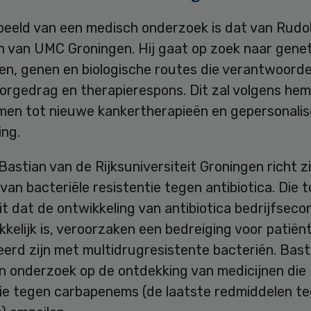
beeld van een medisch onderzoek is dat van Rudo
 van UMC Groningen. Hij gaat op zoek naar gene
en, genen en biologische routes die verantwoordeli
orgedrag en therapierespons. Dit zal volgens hem
men tot nieuwe kankertherapieën en gepersonali
ing.
astian van de Rijksuniversiteit Groningen richt z
an bacteriële resistentie tegen antibiotica. Die
it dat de ontwikkeling van antibiotica bedrijfsec
kelijk is, veroorzaken een bedreiging voor patiën
erd zijn met multidrugresistente bacteriën. Basti
ijn onderzoek op de ontdekking van medicijnen die
tie tegen carbapenems (de laatste redmiddelen t