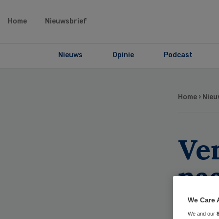
Home
Nieuwsbrief
Nieuws
Opinie
Podcast
Home
›
Nieu
Ve
na
on
We Care 
We and our