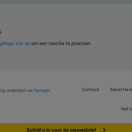
s
gelogd zijn op
om een reactie te plaatsen.
Contact
Advertere
ing
, onderdeel van
Springer
Het l
Schrijf u in voor de nieuwsbrief