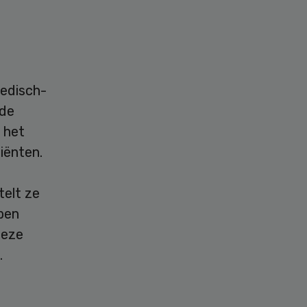
medisch-
ede
 het
iënten.
telt ze
ben
deze
.