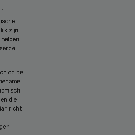
lf
tische
jk zijn
 helpen
seerde
ich op de
 toename
onomisch
ten die
an richt
egen