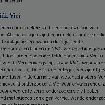
) omzeilen.
idi, Vici
dienen onderzoekers zelf een onderwerp in voor
ing. Alle aanvragen zijn beoordeeld door deskundi
nde vakgebieden, waarna de ingediende
ksvoorstellen binnen de NWO-wetenschapsgebied
ld door breed samengestelde commissies. Veni is
l van de Vernieuwingsimpuls van NWO, waar verd
ici onder vallen. De drie drie categorieën zijn afg
ende fasen in de carrière van wetenschappers: Ven
omoveerd onderzoekers, Vidi voor ervaren onder
s voor excellente senioronderzoekers die hebben
nd met succes een eigen vernieuwende onderzoek
ling te kunnen brengen.