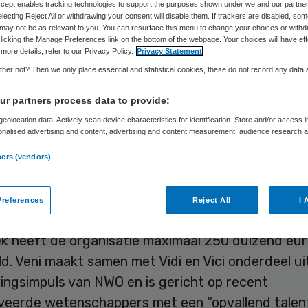
Accept enables tracking technologies to support the purposes shown under we and our partne
electing Reject All or withdrawing your consent will disable them. If trackers are disabled, so
may not be as relevant to you. You can resurface this menu to change your choices or withd
licking the Manage Preferences link on the bottom of the webpage. Your choices will have eff
Skipr Redactie
21 juli 2015
,
08:54
38 keer gelezen
more details, refer to our Privacy Policy.
Privacy Statement
her not? Then we only place essential and statistical cookies, these do not record any data
landse Organisatie voor Wetenschappelijk Onder
r partners process data to provide:
eft 161 Veni-beurzen toegekend aan getalenteer
eolocation data. Actively scan device characteristics for identification. Store and/or access 
onalised advertising and content, advertising and content measurement, audience research 
epromoveerde wetenschappers. Daaronder bevind
.
ners (vendors)
 onderzoeken naar medische onderwerpen.
 in totaal ruim 40 miljoen euro geïnvesteerd in
references
Reject All
I 
den en nieuwsgierigheidsgedreven
onderzoek
“. 
k heeft de organisatie maximaal 250 duizend eu
d. Veni maakt samen met Vidi en Vici onderdeel ui
ingsimpuls van NWO en is gericht op recent
eerde wetenschappers met een “opvallend talen