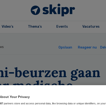
Video’s
Thema’s
Events
Vacatures
ws
Opslaan
Reageer nu
Del
ni-beurzen gaan
ar medische
derzoeken
About Your Privacy
887
partners store and access personal data, like browsing data or unique identifiers, on your