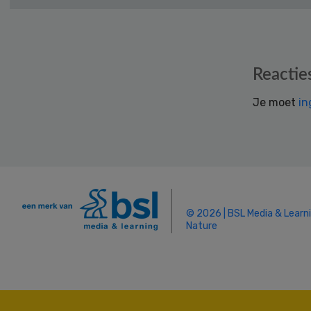
Reader
Reactie
Interactions
Je moet
in
© 2026 | BSL Media & Learn
Nature