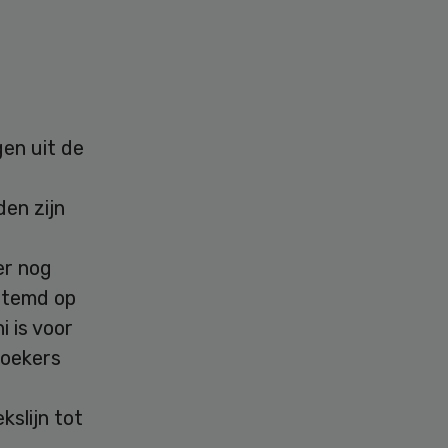
gen uit de
en zijn
er nog
estemd op
i is voor
zoekers
slijn tot