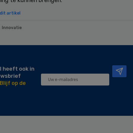
it artikel
Innovatie
l heeft ook in
uwsbrief
Blijf op de