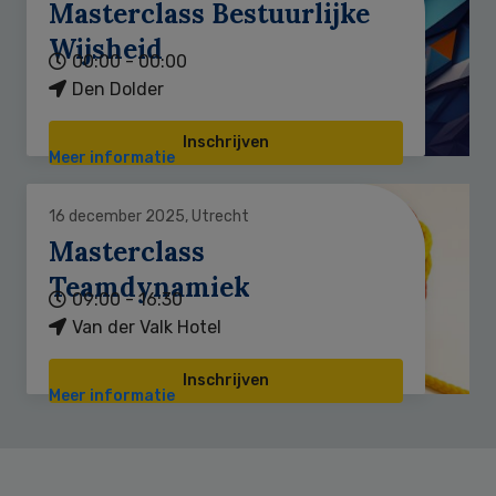
Masterclass Bestuurlijke
Wijsheid
00:00 - 00:00
Den Dolder
Inschrijven
Meer informatie
16 december 2025, Utrecht
Masterclass
Teamdynamiek
09:00 - 16:30
Van der Valk Hotel
Inschrijven
Meer informatie