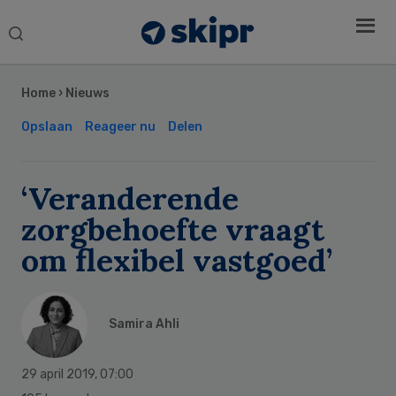
Search
this
Secondary
website
Sidebar
Home
›
Nieuws
Opslaan
Reageer nu
Delen
‘Veranderende
zorgbehoefte vraagt
om flexibel vastgoed’
Samira Ahli
29 april 2019
,
07:00