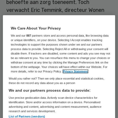
behoefte aan zorg toeneemt. Toch
verwacht Eric Temmink, directeur Wonen
van Carintreggeland, met de huidige
wooncapaciteit van zijn organisatie toe te
We Care About Your Privacy
kunnen tot 2040.
We and our
887
partners store and access personal data, like browsing data
or unique identifiers, on your device. Selecting I Accept enables tracking
technologies to support the purposes shown under we and our partners
Carintreggeland is actief in alle Twentse
process data to provide. Selecting Reject All or withdrawing your consent will
gemeenten. De organisatie biedt wonen
disable them. If trackers are disabled, some content and ads you see may not
be as relevant to you. You can resurface this menu to change your choices or
met zorg aan op een 22-locaties, in
withdraw consent at any time by clicking the Manage Preferences link on the
bottom of the webpage. Your choices will have effect within our Website. For
capaciteit variërend van 30 tot 160
more details, refer to our Privacy Policy.
Privacy Statement
bewoners. In totaal gaat het om ongeveer
Would you rather not? Then we only place essential and statistical cookies,
these do not record any data about you as a person
1500 bewoners.
We and our partners process data to provide:
Use precise geolocation data. Actively scan device characteristics for
Data
identification. Store and/or access information on a device. Personalised
advertising and content, advertising and content measurement, audience
research and services development.
Eric Temmink baseert zijn verwachtingen op
List of Partners (vendors)