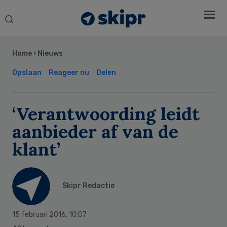
Search
this
Secondary
website
Sidebar
Home
›
Nieuws
Opslaan
Reageer nu
Delen
‘Verantwoording leidt
aanbieder af van de
klant’
Skipr Redactie
15 februari 2016
,
10:07