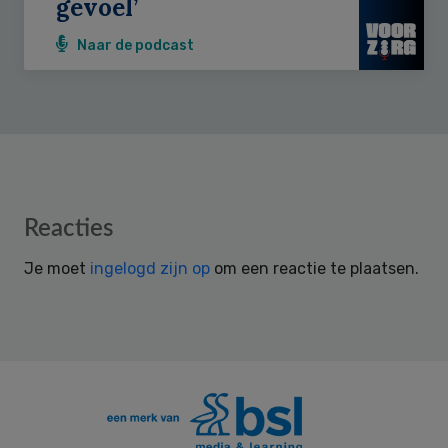
gevoel’
Naar de podcast
Reader
Reacties
Interactions
Je moet
ingelogd zijn op
om een reactie te plaatsen.