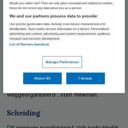
transitie van de langdurige zorg, dat levert
Would you rather not? Then we only place essential and statistical cookies,
these do not record any data about you as a person
veel vragen op en daarbij is
We and our partners process data to provide:
kennisontwikkeling van groot belang”, licht
Use precise geolocation data. Actively scan device characteristics for
Minkman de nieuwe leerstoel toe.
identification. Store and/or access information on a device. Personalised
advertising and content, advertising and content measurement, audience
research and services development.
Een van de kwesties die Minkman bezig
List of Partners (vendors)
houdt is de dominantie van de
systeemwereld, terwijl de transitie in de
Manage Preferences
zorg er juist op gericht is om de klant meer
regie te geven. “We hebben heel veel
Reject All
I Accept
verantwoordelijkheden bij de cliënt
weggeorganiseerd”, stelt Minkman.
Scheiding
Dit gegeven manifesteert zich nadrukkelijk