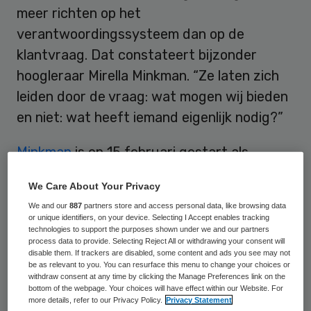
meer richten op het
verantwoordingssysteem dan op de
klantvraag. Dat constateert bijzonder
hoogleraar Mirella Minkman. “Ze laten zich
leiden door de vraag: wat mogen wij bieden
en niet: wat heeft iemand eigenlijk nodig?”
Minkman
is op 15 februari gestart als
bijzonder hoogleraar bij TIAS op de
nieuwe
We Care About Your Privacy
leerstoel Innovatie van Organisatie en
We and our
887
partners store and access personal data, like browsing data
Bestuur van Langdurende Integrale Zorg
.
or unique identifiers, on your device. Selecting I Accept enables tracking
technologies to support the purposes shown under we and our partners
De leerstoel is tot stand gekomen in nauwe
process data to provide. Selecting Reject All or withdrawing your consent will
samenwerking tussen TIAS Business School
disable them. If trackers are disabled, some content and ads you see may not
be as relevant to you. You can resurface this menu to change your choices or
en het kenniscentrum voor langdurende
withdraw consent at any time by clicking the Manage Preferences link on the
bottom of the webpage. Your choices will have effect within our Website. For
zorg Vilans. “We zitten midden in de
more details, refer to our Privacy Policy.
Privacy Statement