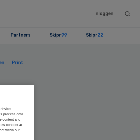
Searc
Inloggen
this
websit
Partners
Skipr
99
Skipr
22
Primary
Sidebar
en
Print
mt
 device.
rs process data
me content and
raw consent at
ect within our