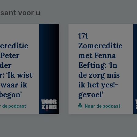
sant voor u
171
ereditie
Zomereditie
Peter
met Fenna
der
Eefting: ‘In
: ‘Ik wist
de zorg mis
 waar ik
ik het yes!-
begon’
gevoel’
r de podcast
Naar de podcast