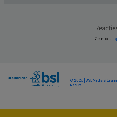
Reader
Reactie
Interactions
Je moet
in
© 2026 | BSL Media & Learn
Nature