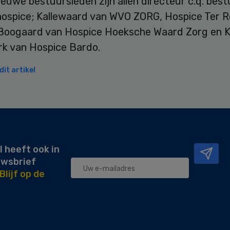
ieuwe bestuursleden zijn allen directeur c.q. bes
hospice; Kallewaard van WVO ZORG, Hospice Ter R
Boogaard van Hospice Hoeksche Waard Zorg en 
k van Hospice Bardo.
it artikel
l heeft ook in
uwsbrief
Blijf op de