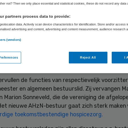
her not? Then we only place essential and statistical cookies, these do not record any data
r partners process data to provide:
Skipr Redactie
19 juni 2020
,
11:05
952 keer gelezen
eolocation data. Actively scan device characteristics for identification. Store and/or access 
onalised advertising and content, advertising and content measurement, audience research 
.
ners (vendors)
iatie Hospicezorg Nederland (AHzN) heeft drie n
leden benoemd. Het betreft Angela Kallewaard, M
references
Reject All
I 
aard en Simone Koops-Ouwerkerk.
ervullen de functies van respectievelijk voorzitter
eester en algemeen bestuurslid. Zij vervangen Ma
 Marion Sonneveld, die de vereniging de afgelope
 Het nieuwe AHzN-bestuur gaat zich sterk maken 
dige toekomstbestendige hospicezorg.