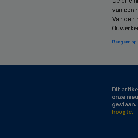
De drie n
van een 
Van den 
Ouwerker
Reageer op d
Secondary
Sidebar
Dit artike
onze nie
gestaan.
hoogte.