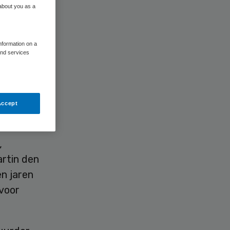
 about you as a
information on a
and services
ieuwe
iek van
Accept
,
rtin den
n jaren
voor