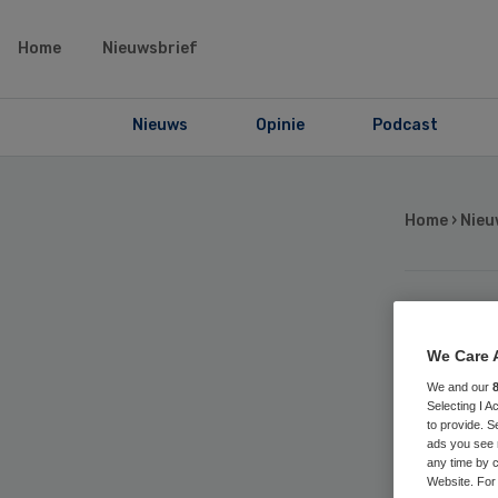
Home
Nieuwsbrief
Nieuws
Opinie
Podcast
Home
›
Nieu
Ve
We Care 
ho
We and our
Selecting I 
to provide. S
ads you see 
ni
any time by c
Website. For 