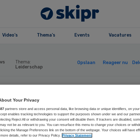
Video’s
Thema’s
Events
Vacatures
ws
Thema:
Opslaan
Reageer nu
Del
Leiderschap
reniging
About Your Privacy
spicezorg benoe
887
partners store and access personal data, like browsing data or unique identifiers, on your
Accept enables tracking technologies to support the purposes shown under we and our partne
electing Reject All or withdrawing your consent will disable them. If trackers are disabled, so
may not be as relevant to you. You can resurface this menu to change your choices or withd
euw bestuur
licking the Manage Preferences link on the bottom of the webpage. Your choices will have eff
more details, refer to our Privacy Policy.
Privacy Statement