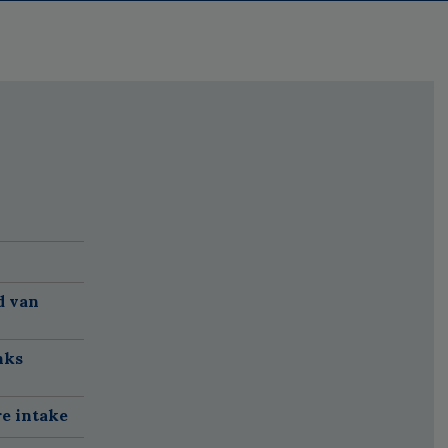
d van
nks
re intake