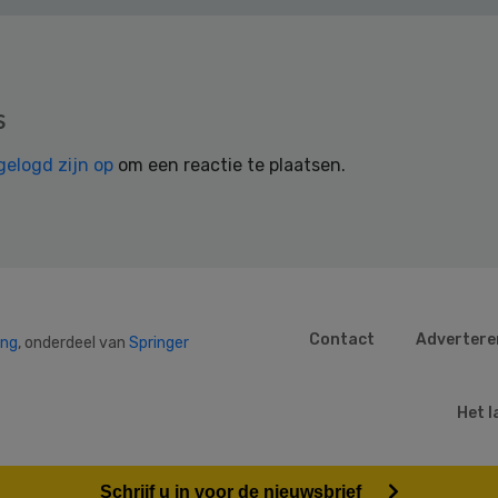
s
gelogd zijn op
om een reactie te plaatsen.
Contact
Advertere
ing
, onderdeel van
Springer
Het l
Schrijf u in voor de nieuwsbrief