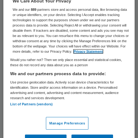
We Care About Your Privacy
37 keer gelezen
We and our
889
partners store and access personal data, like browsing data
or unique identifiers, on your device. Selecting I Accept enables tracking
De verhuizing van het Medische Spectrum
technologies to support the purposes shown under we and our partners
process data to provide. Selecting Reject All or withdrawing your consent will
Twente van de oudbouw naar de
disable them. If trackers are disabled, some content and ads you see may not
be as relevant to you. You can resurface this menu to change your choices or
nieuwbouw is vrijdag en zaterdag gladjes
withdraw consent at any time by clicking the Manage Preferences link on the
verlopen.
bottom of the webpage. Your choices will have effect within our Website. For
more details, refer to our Privacy Policy.
Privacy Statement
Would you rather not? Then we only place essential and statistical cookies,
Volgens het ziekenhuis verruilde de laatste
these do not record any data about you as a person
patiënt het oude gebouw aan de
We and our partners process data to provide:
Haaksbergerstraat om 16.45 uur voor de
Use precise geolocation data. Actively scan device characteristics for
identification. Store and/or access information on a device. Personalised
nieuwbouw. Om 19 uur gingen de laatste
advertising and content, advertising and content measurement, audience
dialysepatiënten naar huis en kon ook de
research and services development.
List of Partners (vendors)
afdeling dialyse naar het Koningsplein over.
In totaal 250 patiënten zijn met bed en al
Manage Preferences
overgebracht naar het nieuwe onderkomen.