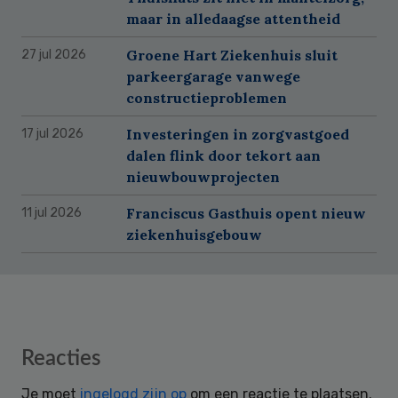
maar in alledaagse attentheid
Groene Hart Ziekenhuis sluit
27 jul 2026
parkeergarage vanwege
constructieproblemen
Investeringen in zorgvastgoed
17 jul 2026
dalen flink door tekort aan
nieuwbouwprojecten
Franciscus Gasthuis opent nieuw
11 jul 2026
ziekenhuisgebouw
Reader
Reacties
Interactions
Je moet
ingelogd zijn op
om een reactie te plaatsen.