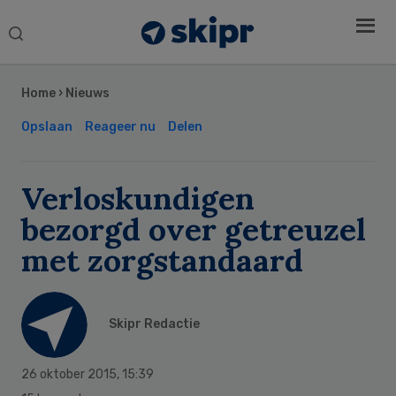
Search
this
Secondary
website
Sidebar
Home
›
Nieuws
Opslaan
Reageer nu
Delen
Verloskundigen
bezorgd over getreuzel
met zorgstandaard
Skipr Redactie
26 oktober 2015
,
15:39