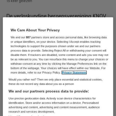
15 keer gelezen
De verloskundige beroepsvereniging KNOV
maakt zich zorgen over de oplevering van
We Care About Your Privacy
de Zorgstandaard integrale geboortezorg.
We and our
887
partners store and access personal data, like browsing data
Volgens de KNOV staat de procedure
or unique identifiers, on your device. Selecting I Accept enables tracking
momenteel stil.
technologies to support the purposes shown under we and our partners
process data to provide. Selecting Reject All or withdrawing your consent will
disable them. If trackers are disabled, some content and ads you see may not
Om deze reden heeft de KNOV een brief het
be as relevant to you. You can resurface this menu to change your choices or
withdraw consent at any time by clicking the Manage Preferences link on the
bestuur van het College Perinatale Zorg
bottom of the webpage. Your choices will have effect within our Website. For
more details, refer to our Privacy Policy.
Privacy Statement
(CPZ). In de brief vraagt de KNOV wat het
Would you rather not? Then we only place essential and statistical cookies,
CPZ onderneemt om
het proces vlot te
these do not record any data about you as a person
trekken
. Volgens de KNOV is de
We and our partners process data to provide:
Zorgstandaard hard nodig voor de invulling
Use precise geolocation data. Actively scan device characteristics for
identification. Store and/or access information on a device. Personalised
van integrale zorg. Daarnaast moet de
advertising and content, advertising and content measurement, audience
research and services development.
Zorgstandaard een eenduidige en door alle