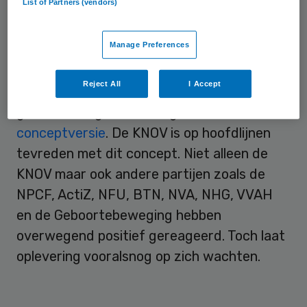
List of Partners (vendors)
partijen gedragen definitie van integrale
zorg opleveren.
Manage Preferences
?De KNOV heeft deze zomer input geleverd
Reject All
I Accept
voor de Zorgstandaard integrale
geboortezorg. Dit heeft geleid tot een
conceptversie
. De KNOV is op hoofdlijnen
tevreden met dit concept. Niet alleen de
KNOV maar ook andere partijen zoals de
NPCF, ActiZ, NFU, BTN, NVA, NHG, VVAH
en de Geboortebeweging hebben
overwegend positief gereageerd. Toch laat
oplevering vooralsnog op zich wachten.