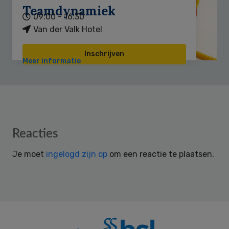
Teamdynamiek
09:00 - 16:30
Van der Valk Hotel
Inschrijven
Meer informatie
Reader
Reacties
Interactions
Je moet
ingelogd zijn op
om een reactie te plaatsen.