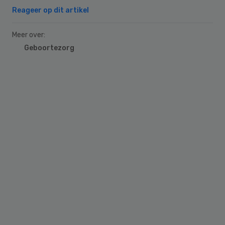
Reageer op dit artikel
Meer over:
Geboortezorg
Primary
Sidebar