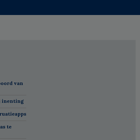
boord van
j inenting
ruatieapps
as te