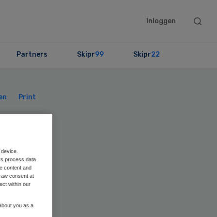
Searc
Inloggen
this
websit
Partners
Skipr
99
Skipr
22
Primary
Sidebar
en
Print
 en
 device.
rs process data
me content and
raw consent at
ect within our
 about you as a