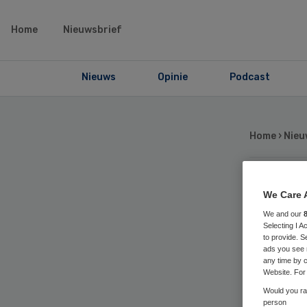
Home
Nieuwsbrief
Nieuws
Opinie
Podcast
Home
›
Nieu
‘V
We Care 
We and our
Selecting I 
voc
to provide. S
ads you see 
any time by c
Website. For 
Would you rat
person