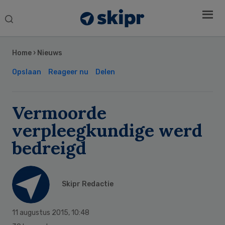
Search
this
Secondary
website
Sidebar
Home
›
Nieuws
Opslaan
Reageer nu
Delen
Vermoorde
verpleegkundige werd
bedreigd
Skipr Redactie
11 augustus 2015
,
10:48