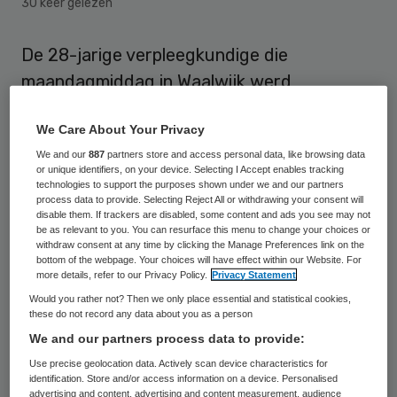
30 keer gelezen
De 28-jarige verpleegkundige die
maandagmiddag in Waalwijk werd
doodgeschoten op de parkeerplaats van
We Care About Your Privacy
het TweeSteden-ziekenhuis, had
We and our
887
partners store and access personal data, like browsing data
herhaaldelijk aangifte gedaan van
or unique identifiers, on your device. Selecting I Accept enables tracking
bedreiging. Dat heeft de politie dinsdag
technologies to support the purposes shown under we and our partners
process data to provide. Selecting Reject All or withdrawing your consent will
gezegd, zonder details te willen geven.
disable them. If trackers are disabled, some content and ads you see may not
be as relevant to you. You can resurface this menu to change your choices or
withdraw consent at any time by clicking the Manage Preferences link on the
Brabantse media meldden eerder dinsdag
bottom of the webpage. Your choices will have effect within our Website. For
more details, refer to our Privacy Policy.
Privacy Statement
op basis van bronnen binnen de familie en
Would you rather not? Then we only place essential and statistical cookies,
vriendenkring dat het slachtoffer zou zijn
these do not record any data about you as a person
bedreigd door een ex-vriend. De politie
We and our partners process data to provide:
wilde daar inhoudelijk niet op ingaan. “We
Use precise geolocation data. Actively scan device characteristics for
identification. Store and/or access information on a device. Personalised
snappen de speculaties in de media maar
advertising and content, advertising and content measurement, audience